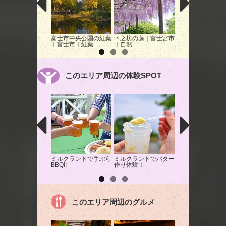
富士市中央公園の紅葉
下之坊の藤｜富士宮市
大石寺の桜
｜富士市｜紅葉
｜自然
このエリア周辺の体験SPOT
ミルクランドで手ぶら
ミルクランドでバター
大自然を満喫！富
BBQ!!
作り体験！
ラフティング体験
このエリア周辺のグルメ