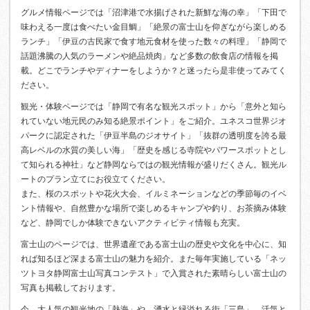
グルメ情報ページでは「沼津港で水揚げされた新鮮な海の幸」「下田で
味わえる一度は食べたい金目鯛」「絶景の富士山を仰ぎながら楽しめる
ランチ」「伊豆の古民家で食す地元食材を使った数々の料理」「静岡で
話題沸騰の人気のラーメンや絶品焼肉」など多数の飲食店の情報を掲
載。どこでランチやディナーをしようか？と迷ったら是非使ってみてく
ださい。
観光・体験ページでは「静岡で有名な観光スポット」から「意外と知ら
れていない地元民のみ知る絶景ポイント」をご紹介。ユネスコ世界ジオ
パークに認定された「伊豆半島のジオサイト」「抜群の透明度を誇る最
高レベルの水質の美しい海」「歴史を感じる寺院やパワースポットとし
て知られる神社」など静岡ならではの観光情報が盛りだくさん。観光ル
ートのプラン立てにお役立てください。
また、桜のスポットや花火大会、イルミネーションなどの季節毎のイベ
ント情報や、自然豊かな場所で楽しめるキャンプや釣り、お茶摘み体験
など、静岡でしか体験できないアクティビティ情報も充実。
富士山のページでは、世界遺産である富士山の歴史や文化を中心に、知
れば知るほど深まる富士山の魅力を紹介。また毎年実施している「ネッ
ツトヨタ静岡富士山写真コンテスト」で入賞された素晴らしい富士山の
写真も掲載しております。
今、大人気の観光地の「熱海」や、湧水と緑溢れる街「三島」、活気と