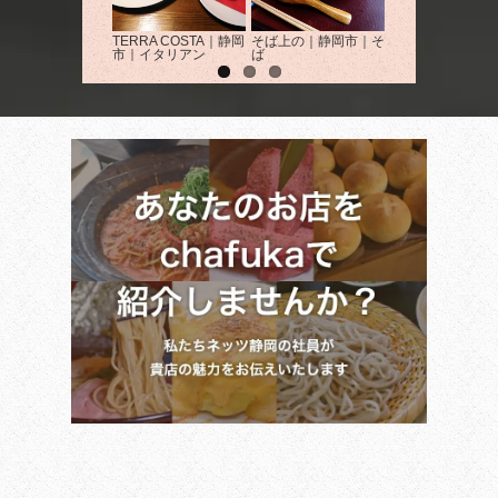
TERRA COSTA｜静岡
そば上の｜静岡市｜そ
旬肴 むさし｜静
市｜イタリアン
ば
｜居酒屋