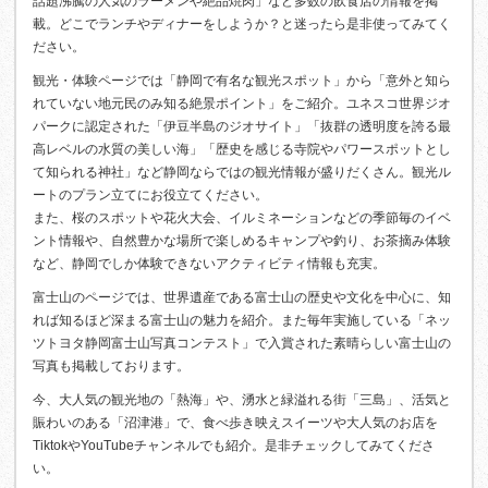
話題沸騰の人気のラーメンや絶品焼肉」など多数の飲食店の情報を掲
載。どこでランチやディナーをしようか？と迷ったら是非使ってみてく
ださい。
観光・体験ページでは「静岡で有名な観光スポット」から「意外と知ら
れていない地元民のみ知る絶景ポイント」をご紹介。ユネスコ世界ジオ
パークに認定された「伊豆半島のジオサイト」「抜群の透明度を誇る最
高レベルの水質の美しい海」「歴史を感じる寺院やパワースポットとし
て知られる神社」など静岡ならではの観光情報が盛りだくさん。観光ル
ートのプラン立てにお役立てください。
また、桜のスポットや花火大会、イルミネーションなどの季節毎のイベ
ント情報や、自然豊かな場所で楽しめるキャンプや釣り、お茶摘み体験
など、静岡でしか体験できないアクティビティ情報も充実。
富士山のページでは、世界遺産である富士山の歴史や文化を中心に、知
れば知るほど深まる富士山の魅力を紹介。また毎年実施している「ネッ
ツトヨタ静岡富士山写真コンテスト」で入賞された素晴らしい富士山の
写真も掲載しております。
今、大人気の観光地の「熱海」や、湧水と緑溢れる街「三島」、活気と
賑わいのある「沼津港」で、食べ歩き映えスイーツや大人気のお店を
TiktokやYouTubeチャンネルでも紹介。是非チェックしてみてくださ
い。