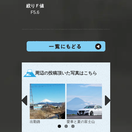
絞りＦ値
F5.6
周辺の投稿頂いた写真はこちら
出勤路
愛車と夏の富士山
彩雲