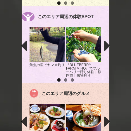
このエリア周辺の体験SPOT
魚魚の里でヤマメ釣り
『BLUEBERRY
ものづくりの魅力
FARM MIHO』でブル
感できる陶芸体験
ーベリー狩り体験｜静
静岡市｜陶芸
岡市｜果物狩り
このエリア周辺のグルメ