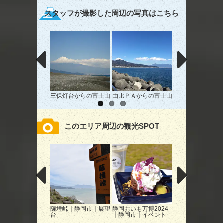
スタッフが撮影した周辺の写真はこちら
三保灯台からの富士山
由比ＰＡからの富士山
シルエット
このエリア周辺の観光SPOT
薩埵峠｜静岡市｜展望
静岡おいも万博2024
ふじのくに地球環
台
｜静岡市｜イベント
ミュージアム｜静
｜美術館