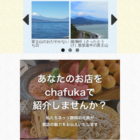
富士山のおだやかない
薩埵峠（さったとう
三保の波しぶきと
ち日
げ）散策途中の富士山
山