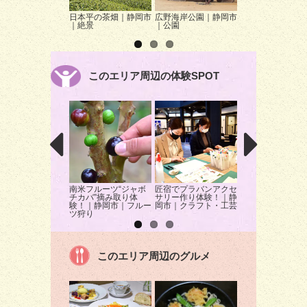
日本平の茶畑｜静岡市
広野海岸公園｜静岡市
静岡ランタンフェ
｜絶景
｜公園
静岡市｜イベント
このエリア周辺の体験SPOT
南米フルーツ“ジャボ
匠宿でプラバンアクセ
初心者でも楽しめ
チカバ”摘み取り体
サリー作り体験！｜静
木のスプーンづく
験！｜静岡市｜フルー
岡市｜クラフト・工芸
験！｜静岡市｜ク
ツ狩り
ト・工芸
このエリア周辺のグルメ