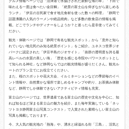
グルメ情報ページでは「沼津港で水揚げされた新鮮な海の幸」「下田で
味わえる一度は食べたい金目鯛」「絶景の富士山を仰ぎながら楽しめる
ランチ」「伊豆の古民家で食す地元食材を使った数々の料理」「静岡で
話題沸騰の人気のラーメンや絶品焼肉」など多数の飲食店の情報を掲
載。どこでランチやディナーをしようか？と迷ったら是非使ってみてく
ださい。
観光・体験ページでは「静岡で有名な観光スポット」から「意外と知ら
れていない地元民のみ知る絶景ポイント」をご紹介。ユネスコ世界ジオ
パークに認定された「伊豆半島のジオサイト」「抜群の透明度を誇る最
高レベルの水質の美しい海」「歴史を感じる寺院やパワースポットとし
て知られる神社」など静岡ならではの観光情報が盛りだくさん。観光ル
ートのプラン立てにお役立てください。
また、桜のスポットや花火大会、イルミネーションなどの季節毎のイベ
ント情報や、自然豊かな場所で楽しめるキャンプや釣り、お茶摘み体験
など、静岡でしか体験できないアクティビティ情報も充実。
富士山のページでは、世界遺産である富士山の歴史や文化を中心に、知
れば知るほど深まる富士山の魅力を紹介。また毎年実施している「ネッ
ツトヨタ静岡富士山写真コンテスト」で入賞された素晴らしい富士山の
写真も掲載しております。
今、大人気の観光地の「熱海」や、湧水と緑溢れる街「三島」、活気と