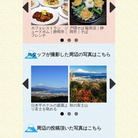
カフェレストラン ジ
戸隠そば 駿府店｜静
ローストビーフ 
ュードポム｜静岡市｜
岡市｜そば
ら屋｜静岡市｜和
フレンチ
スタッフが撮影した周辺の写真はこちら
日本平ホテルの庭園よ
秋の富士山
ふとした瞬間に・
り富士を眺める
周辺の投稿頂いた写真はこちら