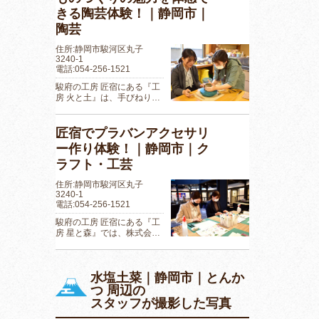
きる陶芸体験！｜静岡市｜
陶芸
住所:静岡市駿河区丸子
3240-1
電話:054-256-1521
駿府の工房 匠宿にある『工
房 火と土』は、手びねり…
匠宿でプラバンアクセサリ
ー作り体験！｜静岡市｜ク
ラフト・工芸
住所:静岡市駿河区丸子
3240-1
電話:054-256-1521
駿府の工房 匠宿にある『工
房 星と森』では、株式会…
水塩土菜｜静岡市｜とんか
つ 周辺の
スタッフが撮影した写真