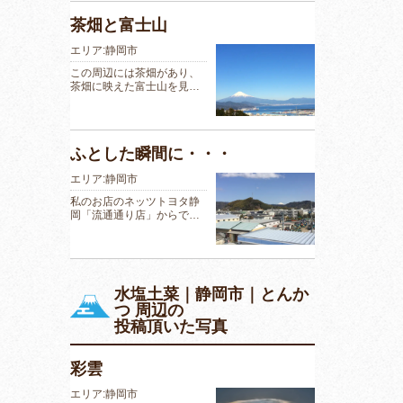
茶畑と富士山
エリア:静岡市
この周辺には茶畑があり、
茶畑に映えた富士山を見…
ふとした瞬間に・・・
エリア:静岡市
私のお店のネッツトヨタ静
岡「流通通り店」からで…
水塩土菜｜静岡市｜とんか
つ 周辺の
投稿頂いた写真
彩雲
エリア:静岡市