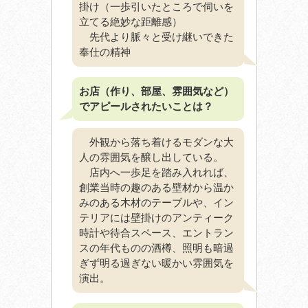
掛け（一歩引いたところで伺いを
立てる絶妙な距離感）
先代より脈々と受け継いできた
奉仕の精神
お店（作り、部屋、雰囲気など）
でアピールされたいことは？
外観から落ち着けるモダンな大
人の雰囲気を醸し出している。
店内へ一歩足を踏み入れれば、
創業当時の趣のある壁材から温か
みのある木材のテーブルや、イン
テリアには壁掛けのアンティーク
時計や待合スペース、エントラン
スの年代ものの酒樽、照明も暗過
ぎず明る過ぎない暖かい雰囲気を
演出。