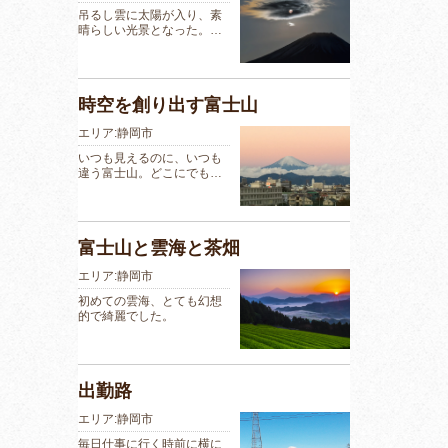
吊るし雲に太陽が入り、素
晴らしい光景となった。…
時空を創り出す富士山
エリア:静岡市
いつも見えるのに、いつも
違う富士山。どこにでも…
富士山と雲海と茶畑
エリア:静岡市
初めての雲海、とても幻想
的で綺麗でした。
出勤路
エリア:静岡市
毎日仕事に行く時前に横に