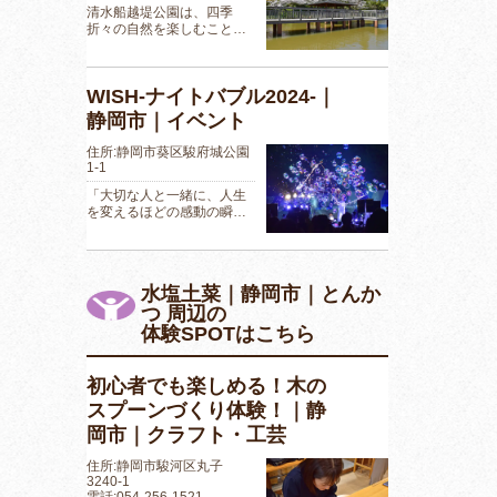
清水船越堤公園は、四季
折々の自然を楽しむこと…
WISH-ナイトバブル2024-｜
静岡市｜イベント
住所:静岡市葵区駿府城公園
1-1
「大切な人と一緒に、人生
を変えるほどの感動の瞬…
水塩土菜｜静岡市｜とんか
つ 周辺の
体験SPOTはこちら
初心者でも楽しめる！木の
スプーンづくり体験！｜静
岡市｜クラフト・工芸
住所:静岡市駿河区丸子
3240-1
電話:054-256-1521