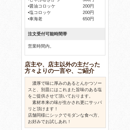
•醤油コロッケ 200円
•塩コロッケ 200円
•車海老 650円
注文受付可能時間帯
営業時間内。
店主や、店主以外の主だった
方々よりの一言や、ご紹介
濃厚で味に厚みのあるとんかつソー
スと、別皿にはこれまた旨味のある塩
をご提供させて頂いております。
素材本来の味が生かされ更にサッパ
リと頂けます！
店舗同様にシックでモダンな食べ方、
お好みでお試しあれ！