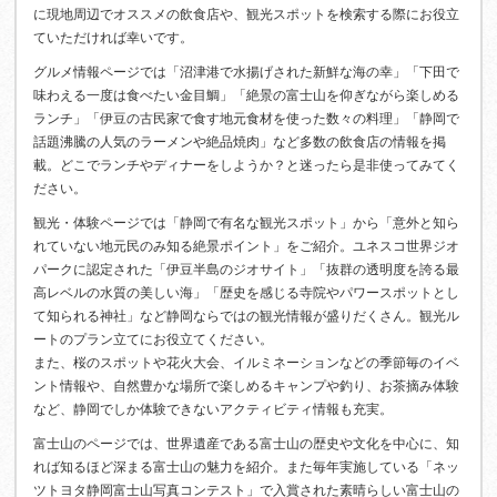
に現地周辺でオススメの飲食店や、観光スポットを検索する際にお役立
ていただければ幸いです。
グルメ情報ページでは「沼津港で水揚げされた新鮮な海の幸」「下田で
味わえる一度は食べたい金目鯛」「絶景の富士山を仰ぎながら楽しめる
ランチ」「伊豆の古民家で食す地元食材を使った数々の料理」「静岡で
話題沸騰の人気のラーメンや絶品焼肉」など多数の飲食店の情報を掲
載。どこでランチやディナーをしようか？と迷ったら是非使ってみてく
ださい。
観光・体験ページでは「静岡で有名な観光スポット」から「意外と知ら
れていない地元民のみ知る絶景ポイント」をご紹介。ユネスコ世界ジオ
パークに認定された「伊豆半島のジオサイト」「抜群の透明度を誇る最
高レベルの水質の美しい海」「歴史を感じる寺院やパワースポットとし
て知られる神社」など静岡ならではの観光情報が盛りだくさん。観光ル
ートのプラン立てにお役立てください。
また、桜のスポットや花火大会、イルミネーションなどの季節毎のイベ
ント情報や、自然豊かな場所で楽しめるキャンプや釣り、お茶摘み体験
など、静岡でしか体験できないアクティビティ情報も充実。
富士山のページでは、世界遺産である富士山の歴史や文化を中心に、知
れば知るほど深まる富士山の魅力を紹介。また毎年実施している「ネッ
ツトヨタ静岡富士山写真コンテスト」で入賞された素晴らしい富士山の