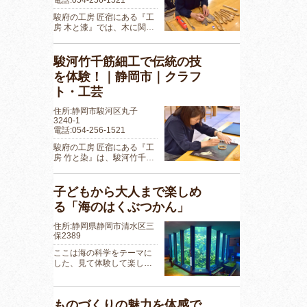
駿府の工房 匠宿にある『工
房 木と漆』では、木に関…
駿河竹千筋細工で伝統の技
を体験！｜静岡市｜クラフ
ト・工芸
住所:静岡市駿河区丸子
3240-1
電話:054-256-1521
駿府の工房 匠宿にある『工
房 竹と染』は、駿河竹千…
子どもから大人まで楽しめ
る「海のはくぶつかん」
住所:静岡県静岡市清水区三
保2389
ここは海の科学をテーマに
した、見て体験して楽し…
ものづくりの魅力を体感で