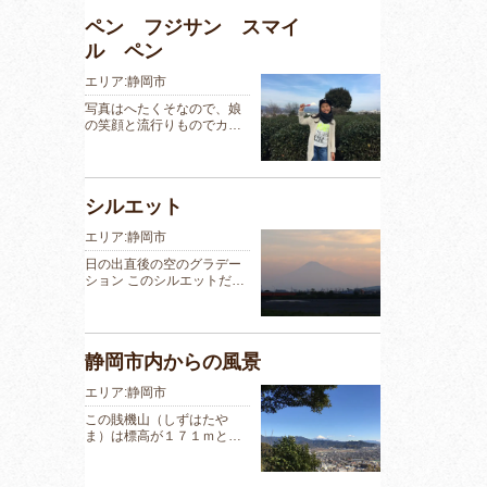
ペン フジサン スマイ
ル ペン
エリア:静岡市
写真はへたくそなので、娘
の笑顔と流行りものでカ…
シルエット
エリア:静岡市
日の出直後の空のグラデー
ション このシルエットだ…
静岡市内からの風景
エリア:静岡市
この賎機山（しずはたや
ま）は標高が１７１ｍと…