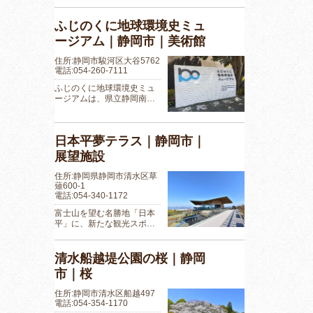
ふじのくに地球環境史ミュ
ージアム｜静岡市｜美術館
住所:静岡市駿河区大谷5762
電話:054-260-7111
ふじのくに地球環境史ミュ
ージアムは、県立静岡南…
日本平夢テラス｜静岡市｜
展望施設
住所:静岡県静岡市清水区草
薙600-1
電話:054-340-1172
富士山を望む名勝地「日本
平」に、新たな観光スポ…
清水船越堤公園の桜｜静岡
市｜桜
住所:静岡市清水区船越497
電話:054-354-1170