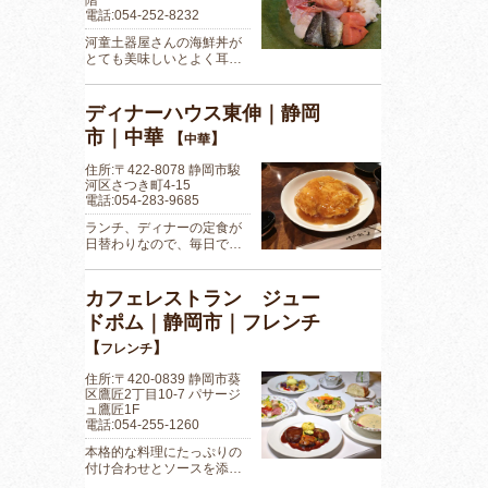
電話:054-252-8232
河童土器屋さんの海鮮丼が
とても美味しいとよく耳…
ディナーハウス東伸｜静岡
市｜中華
【
】
中華
住所:〒422-8078 静岡市駿
河区さつき町4-15
電話:054-283-9685
ランチ、ディナーの定食が
日替わりなので、毎日で…
カフェレストラン ジュー
ドポム｜静岡市｜フレンチ
【
】
フレンチ
住所:〒420-0839 静岡市葵
区鷹匠2丁目10-7 パサージ
ュ鷹匠1F
電話:054-255-1260
本格的な料理にたっぷりの
付け合わせとソースを添…