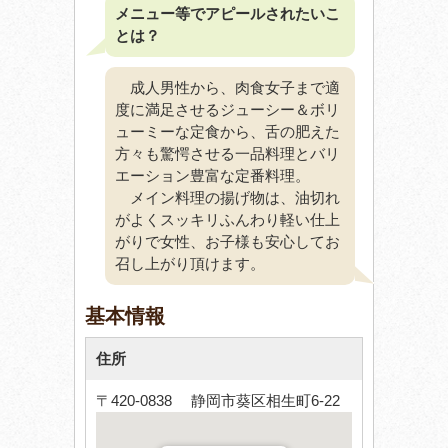
メニュー等でアピールされたいこ
とは？
成人男性から、肉食女子まで適
度に満足させるジューシー＆ボリ
ューミーな定食から、舌の肥えた
方々も驚愕させる一品料理とバリ
エーション豊富な定番料理。
メイン料理の揚げ物は、油切れ
がよくスッキリふんわり軽い仕上
がりで女性、お子様も安心してお
召し上がり頂けます。
基本情報
住所
〒420-0838 静岡市葵区相生町6-22