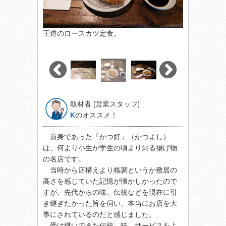
王道のロースカツ定食。
取材者 [営業スタッフ]
K
のオススメ！
前身であった「かつ好」（かつよし）
は、何より小生が学生の頃より知る揚げ物
の名店です。
当時から店構えより格調というか敷居の
高さを感じていた記憶が懐かしかったので
すが、先代からの味、伝統などを現在に引
き継ぎたかった旨を伺い、本当にお店を大
事にされているのだと感じました。
受け継いできた伝統、味、サービスをよ