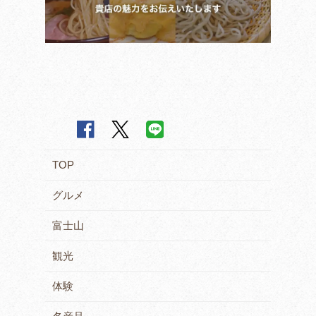
TOP
グルメ
富士山
観光
体験