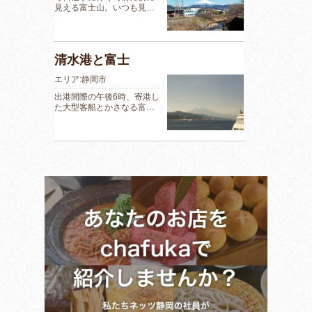
見える富士山。いつも見…
清水港と富士
エリア:静岡市
出港間際の午後6時、寄港し
た大型客船とかさなる富…