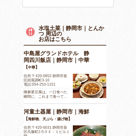
水塩土菜｜静岡市｜とんか
つ 周辺の
お店はこちら
中島屋グランドホテル 静
岡四川飯店｜静岡市｜中華
【
】
中華
住所:〒420-0852 静岡市葵
区紺屋調町3-10
電話:054-253-1151
陳麻婆豆腐は、一口食べた
瞬間に、これまで食べて…
河童土器屋｜静岡市｜海鮮
【
】
海鮮物、天ぷら・揚げ物
住所:〒420-0031 静岡市葵
区呉服町2-5-3 Ｅ－１ビル１
階