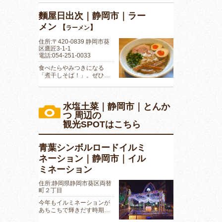
麵屋日出次｜静岡市｜ラー
メン
【
】
ラーメン
住所:〒420-0839 静岡市葵
区鷹匠3-1-1
電話:054-251-0033
食べたらやみつきになる
「煮干しそば！」。ぜひ…
水塩土菜｜静岡市｜とんか
つ 周辺の
観光SPOTはこちら
青葉シンボルロードイルミ
ネーション｜静岡市｜イル
ミネーション
住所:静岡県静岡市葵区両替
町２丁目
今年もイルミネーションが
あちこちで輝きだす時期…