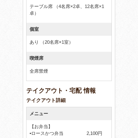
テーブル席 （4名席×2卓、12名席×1
卓）
個室
あり （20名席×1室）
喫煙席
全席禁煙
テイクアウト・宅配 情報
テイクアウト詳細
メニュー
【お弁当】
•ロースかつ弁当 2,100円