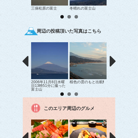
三保松原の富士
冬晴れの富士山
すそ野まで真っ白
士山
周辺の投稿頂いた写真はこちら
2006年11月8日水曜
桜色の雲のもと出航❗
ブルーアワー
日13時51分に撮った
富士山
このエリア周辺のグルメ