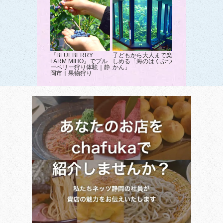
『BLUEBERRY
子どもから大人まで楽
FARM MIHO』でブル
しめる「海のはくぶつ
ーベリー狩り体験｜静
かん」
岡市｜果物狩り