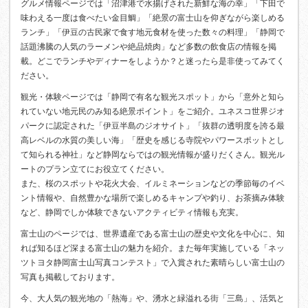
グルメ情報ページでは「沼津港で水揚げされた新鮮な海の幸」「下田で
味わえる一度は食べたい金目鯛」「絶景の富士山を仰ぎながら楽しめる
ランチ」「伊豆の古民家で食す地元食材を使った数々の料理」「静岡で
話題沸騰の人気のラーメンや絶品焼肉」など多数の飲食店の情報を掲
載。どこでランチやディナーをしようか？と迷ったら是非使ってみてく
ださい。
観光・体験ページでは「静岡で有名な観光スポット」から「意外と知ら
れていない地元民のみ知る絶景ポイント」をご紹介。ユネスコ世界ジオ
パークに認定された「伊豆半島のジオサイト」「抜群の透明度を誇る最
高レベルの水質の美しい海」「歴史を感じる寺院やパワースポットとし
て知られる神社」など静岡ならではの観光情報が盛りだくさん。観光ル
ートのプラン立てにお役立てください。
また、桜のスポットや花火大会、イルミネーションなどの季節毎のイベ
ント情報や、自然豊かな場所で楽しめるキャンプや釣り、お茶摘み体験
など、静岡でしか体験できないアクティビティ情報も充実。
富士山のページでは、世界遺産である富士山の歴史や文化を中心に、知
れば知るほど深まる富士山の魅力を紹介。また毎年実施している「ネッ
ツトヨタ静岡富士山写真コンテスト」で入賞された素晴らしい富士山の
写真も掲載しております。
今、大人気の観光地の「熱海」や、湧水と緑溢れる街「三島」、活気と