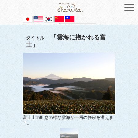
Powered by
Translate
「雲海に抱かれる富
タイトル
士」
富士山の吐息の様な雲海が一瞬の静寂を湛えま
す。