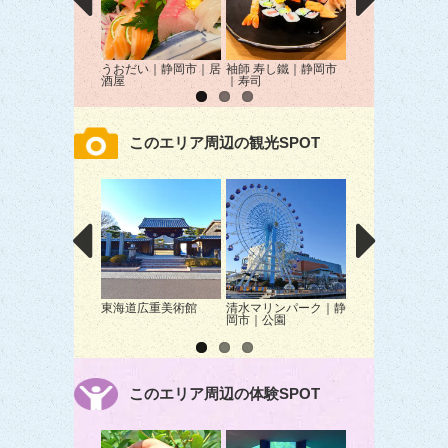
うおだい｜静岡市｜居
袖師 寿し鐵｜静岡市
炭火焼肉 伴｜静
酒屋
｜寿司
｜焼肉
このエリア周辺の観光SPOT
東海道広重美術館
清水マリンパーク｜静
静岡おいも万博20
岡市｜公園
｜静岡市｜イベン
このエリア周辺の体験SPOT