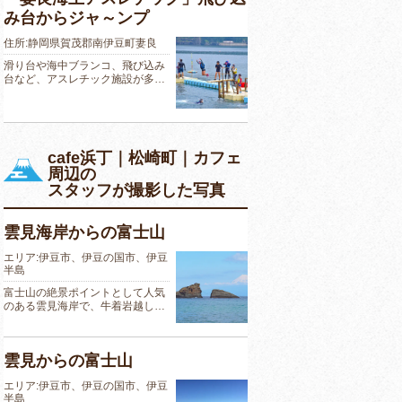
み台からジャ～ンプ
住所:静岡県賀茂郡南伊豆町妻良
滑り台や海中ブランコ、飛び込み
台など、アスレチック施設が多…
cafe浜丁｜松崎町｜カフェ
周辺の
スタッフが撮影した写真
雲見海岸からの富士山
エリア:伊豆市、伊豆の国市、伊豆
半島
富士山の絶景ポイントとして人気
のある雲見海岸で、牛着岩越し…
雲見からの富士山
エリア:伊豆市、伊豆の国市、伊豆
半島