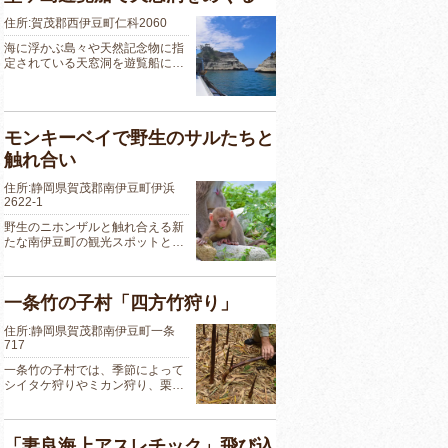
住所:賀茂郡西伊豆町仁科2060
海に浮かぶ島々や天然記念物に指
定されている天窓洞を遊覧船に…
モンキーベイで野生のサルたちと
触れ合い
住所:静岡県賀茂郡南伊豆町伊浜
2622-1
野生のニホンザルと触れ合える新
たな南伊豆町の観光スポットと…
一条竹の子村「四方竹狩り」
住所:静岡県賀茂郡南伊豆町一条
717
一条竹の子村では、季節によって
シイタケ狩りやミカン狩り、栗…
「妻良海上アスレチック」飛び込