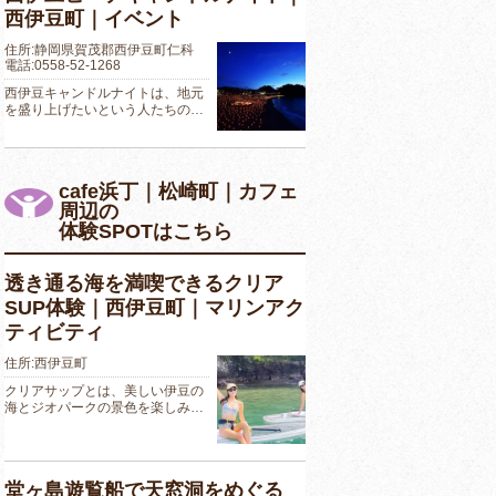
西伊豆町｜イベント
住所:静岡県賀茂郡西伊豆町仁科
電話:0558-52-1268
西伊豆キャンドルナイトは、地元
を盛り上げたいという人たちの…
cafe浜丁｜松崎町｜カフェ
周辺の
体験SPOTはこちら
透き通る海を満喫できるクリア
SUP体験｜西伊豆町｜マリンアク
ティビティ
住所:西伊豆町
クリアサップとは、美しい伊豆の
海とジオパークの景色を楽しみ…
堂ヶ島遊覧船で天窓洞をめぐる