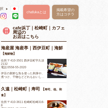
択
▶
掲載希望の
chafukaとは
方はコチラ
cafe浜丁｜松崎町｜カフェ
周辺の
お店はこちら
海産屋 海産亭｜西伊豆町｜海鮮
【
】
海鮮物
住所:〒410-3501 西伊豆町宇久須
2132
電話:0558-55-2020
伊豆の新鮮な魚を使った刺身や、
煮つけ、干物などどれもおいし…
久遠｜松崎町｜寿司
【
寿司、他、和
】
食
住所:〒410-3611 松崎町松崎316-
8