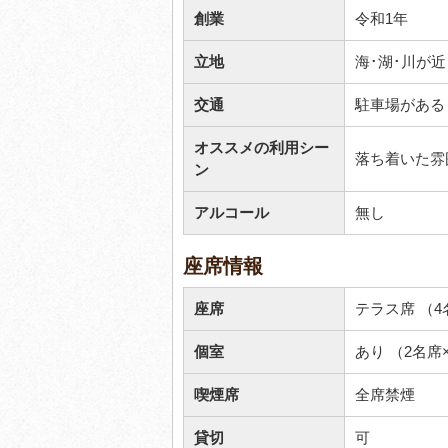
創業
令和1年
立地
海･湖･川が
交通
駐車場がある
オススメの利用シー
落ち着いた雰
ン
アルコール
無し
座席情報
座席
テラス席 （4
個室
あり （2名席
喫煙席
全席禁煙
貸切
可