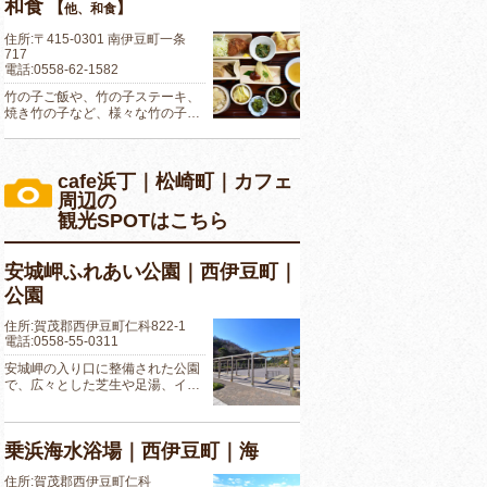
和食
【
】
他、和食
住所:〒415-0301 南伊豆町一条
717
電話:0558-62-1582
竹の子ご飯や、竹の子ステーキ、
焼き竹の子など、様々な竹の子…
cafe浜丁｜松崎町｜カフェ
周辺の
観光SPOTはこちら
安城岬ふれあい公園｜西伊豆町｜
公園
住所:賀茂郡西伊豆町仁科822-1
電話:0558-55-0311
安城岬の入り口に整備された公園
で、広々とした芝生や足湯、イ…
乗浜海水浴場｜西伊豆町｜海
住所:賀茂郡西伊豆町仁科