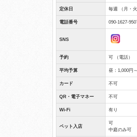
定休日
毎週 （月・
電話番号
090-1627-950
SNS
予約
可 （電話）
平均予算
昼：1,000
カード
不可
QR・電子マネー
不可
Wi-Fi
有り
可
ペット入店
中庭のみ可