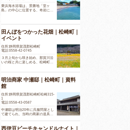
乗浜海水浴場は、景勝地「堂ヶ
島」の中心に位置する、奇岩に…
田んぼをつかった花畑｜松崎町｜
イベント
住所:静岡県賀茂郡松崎町
電話:0558-42-0745
３月上旬から咲き始め、那賀川沿
いの桜と共に楽しめる、松崎町…
明治商家 中瀬邸｜松崎町｜資料
館
住所:静岡県賀茂郡松崎町松崎315-
1
電話:0558-43-0587
中瀬邸は明治20年に呉服問屋とし
て建てられ、当時の商家の道具…
西伊豆ビーチキャンドルナイト｜