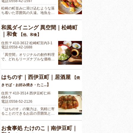
電話:0558-42-1597
松崎の町並みに溶け込むような落
ち着いた雰囲気の久遠。地魚を…
和風ダイニング 異空間｜松崎町
｜和食
【
】
他、和食
住所:〒410-3612 松崎町宮内3-1
電話:0558-42-1688
「異空間」オリジナルの創作料理
で、どれもリーズナブルな価格…
はちのす｜西伊豆町｜居酒屋
【
焼
】
きそば・お好み焼き・たこ...
住所:〒410-3514 西伊豆町仁科
484-5
電話:0558-52-2126
「はちのす」の魅力は、気軽に寄
ることのできるお店の雰囲気と…
お食事処 たけのこ｜南伊豆町｜