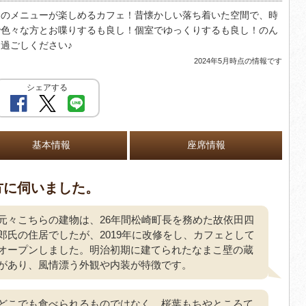
はのメニューが楽しめるカフェ！昔懐かしい落ち着いた空間で、時
で色々な方とお喋りするも良し！個室でゆっくりするも良し！のん
過ごしください♪
2024年5月時点の情報です
シェアする
基本情報
座席情報
方に伺いました。
元々こちらの建物は、26年間松崎町長を務めた故依田四
郎氏の住居でしたが、2019年に改修をし、カフェとして
オープンしました。明治初期に建てられたなまこ壁の蔵
があり、風情漂う外観や内装が特徴です。
どこでも食べられるものではなく、桜葉もちやところて