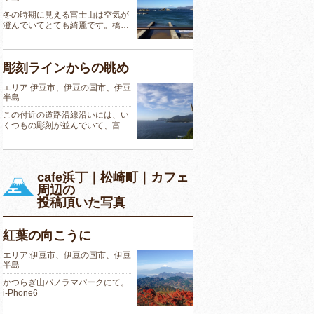
冬の時期に見える富士山は空気が
澄んでいてとても綺麗です。橋…
彫刻ラインからの眺め
エリア:伊豆市、伊豆の国市、伊豆
半島
この付近の道路沿線沿いには、い
くつもの彫刻が並んでいて、富…
cafe浜丁｜松崎町｜カフェ
周辺の
投稿頂いた写真
紅葉の向こうに
エリア:伊豆市、伊豆の国市、伊豆
半島
かつらぎ山パノラマパークにて。
i-Phone6