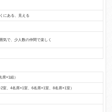
近くにある、見える
囲気で、少人数の仲間で楽しく
名席×1組）
×2室、4名席×1室、6名席×1室、8名席×1室）