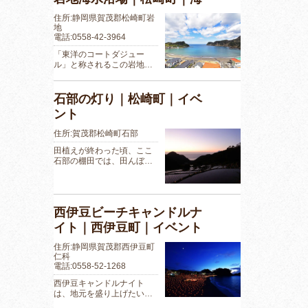
住所:静岡県賀茂郡松崎町岩
地
電話:0558-42-3964
「東洋のコートダジュー
ル」と称されるこの岩地…
石部の灯り｜松崎町｜イベ
ント
住所:賀茂郡松崎町石部
田植えが終わった頃、ここ
石部の棚田では、田んぼ…
西伊豆ビーチキャンドルナ
イト｜西伊豆町｜イベント
住所:静岡県賀茂郡西伊豆町
仁科
電話:0558-52-1268
西伊豆キャンドルナイト
は、地元を盛り上げたい…