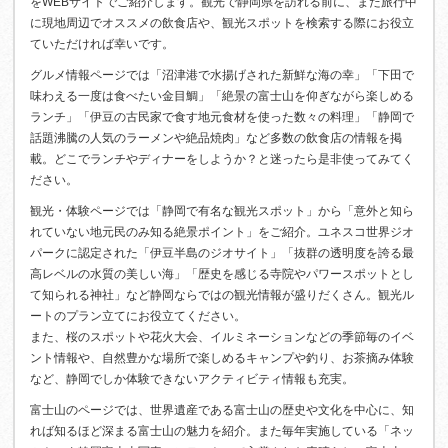
をWEBサイトでご紹介します。観光で静岡県を訪れる前に、また旅行中
に現地周辺でオススメの飲食店や、観光スポットを検索する際にお役立
ていただければ幸いです。
グルメ情報ページでは「沼津港で水揚げされた新鮮な海の幸」「下田で
味わえる一度は食べたい金目鯛」「絶景の富士山を仰ぎながら楽しめる
ランチ」「伊豆の古民家で食す地元食材を使った数々の料理」「静岡で
話題沸騰の人気のラーメンや絶品焼肉」など多数の飲食店の情報を掲
載。どこでランチやディナーをしようか？と迷ったら是非使ってみてく
ださい。
観光・体験ページでは「静岡で有名な観光スポット」から「意外と知ら
れていない地元民のみ知る絶景ポイント」をご紹介。ユネスコ世界ジオ
パークに認定された「伊豆半島のジオサイト」「抜群の透明度を誇る最
高レベルの水質の美しい海」「歴史を感じる寺院やパワースポットとし
て知られる神社」など静岡ならではの観光情報が盛りだくさん。観光ル
ートのプラン立てにお役立てください。
また、桜のスポットや花火大会、イルミネーションなどの季節毎のイベ
ント情報や、自然豊かな場所で楽しめるキャンプや釣り、お茶摘み体験
など、静岡でしか体験できないアクティビティ情報も充実。
富士山のページでは、世界遺産である富士山の歴史や文化を中心に、知
れば知るほど深まる富士山の魅力を紹介。また毎年実施している「ネッ