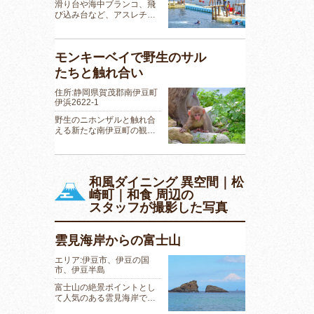
滑り台や海中ブランコ、飛
び込み台など、アスレチ…
モンキーベイで野生のサル
たちと触れ合い
住所:静岡県賀茂郡南伊豆町
伊浜2622-1
野生のニホンザルと触れ合
える新たな南伊豆町の観…
和風ダイニング 異空間｜松
崎町｜和食 周辺の
スタッフが撮影した写真
雲見海岸からの富士山
エリア:伊豆市、伊豆の国
市、伊豆半島
富士山の絶景ポイントとし
て人気のある雲見海岸で…