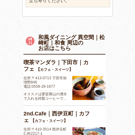
立ち寄りください。
和風ダイニング 異空間｜松
崎町｜和食 周辺の
お店はこちら
喫茶マンダラ｜下田市｜カ
フェ
【
】
カフェ・スイーツ
住所:〒413-0713 下田市加
増野846
電話:0558-28-1677
オススメは婆娑羅山の湧水
で入れる特製コーヒーで…
2nd.Cafe｜西伊豆町｜カフ
ェ
【
】
カフェ・スイーツ
住所:〒410-3514 西伊豆町
仁科2217-1