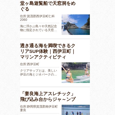
堂ヶ島遊覧船で天窓洞をめ
ぐる
住所:賀茂郡西伊豆町仁科
2060
海に浮かぶ島々や天然記念
物に指定されている天窓…
透き通る海を満喫できるク
リアSUP体験｜西伊豆町｜
マリンアクティビティ
住所:西伊豆町
クリアサップとは、美しい
伊豆の海とジオパークの…
「妻良海上アスレチック」
飛び込み台からジャ～ンプ
住所:静岡県賀茂郡南伊豆町
妻良