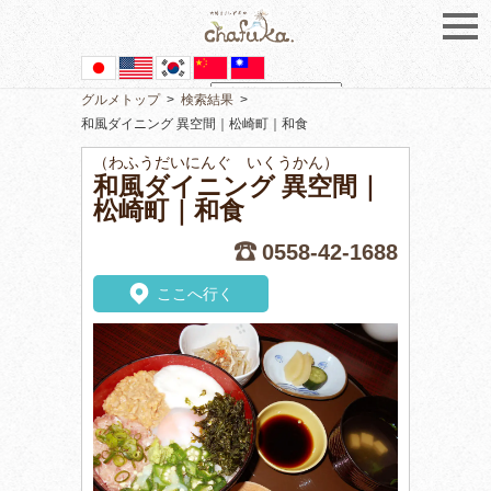
グルメトップ
>
検索結果
>
Powered by
Translate
和風ダイニング 異空間｜松崎町｜和食
（わふうだいにんぐ いくうかん）
和風ダイニング 異空間｜
松崎町｜和食
0558-42-1688
ここへ行く