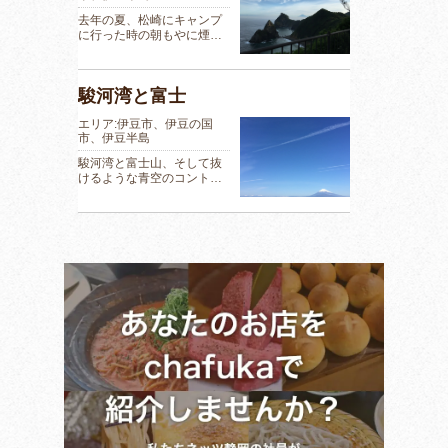
去年の夏、松崎にキャンプ
に行った時の朝もやに煙…
駿河湾と富士
エリア:伊豆市、伊豆の国
市、伊豆半島
駿河湾と富士山、そして抜
けるような青空のコント…