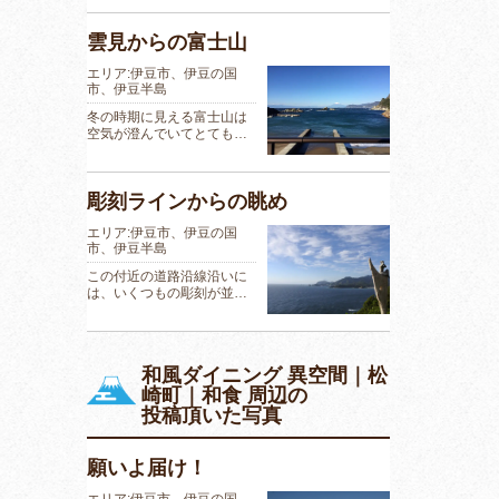
雲見からの富士山
エリア:伊豆市、伊豆の国
市、伊豆半島
冬の時期に見える富士山は
空気が澄んでいてとても…
彫刻ラインからの眺め
エリア:伊豆市、伊豆の国
市、伊豆半島
この付近の道路沿線沿いに
は、いくつもの彫刻が並…
和風ダイニング 異空間｜松
崎町｜和食 周辺の
投稿頂いた写真
願いよ届け！
エリア:伊豆市、伊豆の国