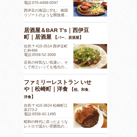
電話:070-4499-0597
西伊豆の海辺に佇む、南国
リゾートのような開放感…
居酒屋＆BAR T's｜西伊豆
町｜居酒屋
【
】
バー、居酒屋
住所:〒410-3514 西伊豆町
仁科486
電話:0558-52-3006
店長の何気ない気遣い、そ
して何といっても地元の…
ファミリーレストラン いせ
や｜松崎町｜洋食
【
他、和食、
】
洋食
住所:〒410-3624 松崎町江
奈273-2
電話:0558-42-1495
昭和の時代に戻ったような
レトロで温かい雰囲気の…