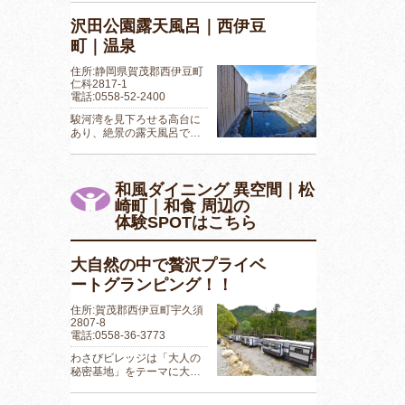
沢田公園露天風呂｜西伊豆
町｜温泉
住所:静岡県賀茂郡西伊豆町
仁科2817-1
電話:0558-52-2400
駿河湾を見下ろせる高台に
あり、絶景の露天風呂で…
和風ダイニング 異空間｜松
崎町｜和食 周辺の
体験SPOTはこちら
大自然の中で贅沢プライベ
ートグランピング！！
住所:賀茂郡西伊豆町宇久須
2807-8
電話:0558-36-3773
わさびビレッジは「大人の
秘密基地」をテーマに大…