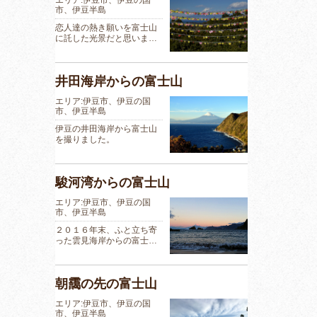
市、伊豆半島
恋人達の熱き願いを富士山
に託した光景だと思いま…
井田海岸からの富士山
エリア:伊豆市、伊豆の国
市、伊豆半島
伊豆の井田海岸から富士山
を撮りました。
駿河湾からの富士山
エリア:伊豆市、伊豆の国
市、伊豆半島
２０１６年末、ふと立ち寄
った雲見海岸からの富士…
朝靄の先の富士山
エリア:伊豆市、伊豆の国
市、伊豆半島