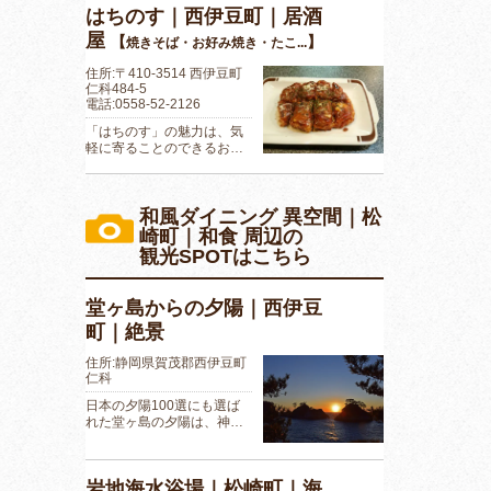
はちのす｜西伊豆町｜居酒
屋
【
】
焼きそば・お好み焼き・たこ...
住所:〒410-3514 西伊豆町
仁科484-5
電話:0558-52-2126
「はちのす」の魅力は、気
軽に寄ることのできるお…
和風ダイニング 異空間｜松
崎町｜和食 周辺の
観光SPOTはこちら
堂ヶ島からの夕陽｜西伊豆
町｜絶景
住所:静岡県賀茂郡西伊豆町
仁科
日本の夕陽100選にも選ば
れた堂ヶ島の夕陽は、神…
岩地海水浴場｜松崎町｜海