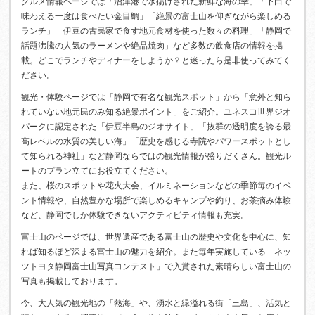
グルメ情報ページでは「沼津港で水揚げされた新鮮な海の幸」「下田で
味わえる一度は食べたい金目鯛」「絶景の富士山を仰ぎながら楽しめる
ランチ」「伊豆の古民家で食す地元食材を使った数々の料理」「静岡で
話題沸騰の人気のラーメンや絶品焼肉」など多数の飲食店の情報を掲
載。どこでランチやディナーをしようか？と迷ったら是非使ってみてく
ださい。
観光・体験ページでは「静岡で有名な観光スポット」から「意外と知ら
れていない地元民のみ知る絶景ポイント」をご紹介。ユネスコ世界ジオ
パークに認定された「伊豆半島のジオサイト」「抜群の透明度を誇る最
高レベルの水質の美しい海」「歴史を感じる寺院やパワースポットとし
て知られる神社」など静岡ならではの観光情報が盛りだくさん。観光ル
ートのプラン立てにお役立てください。
また、桜のスポットや花火大会、イルミネーションなどの季節毎のイベ
ント情報や、自然豊かな場所で楽しめるキャンプや釣り、お茶摘み体験
など、静岡でしか体験できないアクティビティ情報も充実。
富士山のページでは、世界遺産である富士山の歴史や文化を中心に、知
れば知るほど深まる富士山の魅力を紹介。また毎年実施している「ネッ
ツトヨタ静岡富士山写真コンテスト」で入賞された素晴らしい富士山の
写真も掲載しております。
今、大人気の観光地の「熱海」や、湧水と緑溢れる街「三島」、活気と