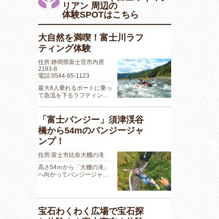
リアン 周辺の
体験SPOTはこちら
大自然を満喫！富士川ラフ
ティング体験
住所:静岡県富士宮市内房
2193-8
電話:0544-65-1123
最大8人乗れるボートに乗っ
て急流を下るラフティン…
「富士バンジー」須津渓谷
橋から54mのバンジージャ
ンプ！
住所:富士市比奈大棚の滝
高さ54ｍから「大棚の滝」
へ向かってバンジージャ…
宝石わくわく広場で宝石探