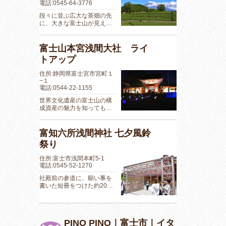
電話:0545-64-3776
段々に並ぶ広大な茶畑の先
に、大きな富士山が見え…
富士山本宮浅間大社 ライ
トアップ
住所:静岡県富士宮市宮町１
−１
電話:0544-22-1155
世界文化遺産の富士山の構
成資産の魅力を知っても…
富知六所浅間神社 七夕風鈴
祭り
住所:富士市浅間本町5-1
電話:0545-52-1270
社殿前の参道に、願い事を
書いた短冊をつけた約20…
PINO PINO｜富士市｜イタ