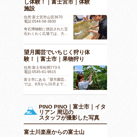
し体験！｜富士宮市｜体験
施設
住所:富士宮市山宮3670
電話:0544-58-3830
奇石博物館に併設された宝
石わくわく広場では、大…
望月園芸でいちじく狩り体
験！｜富士市｜果物狩り
住所:富士市松岡773-5
電話:0545-61-9615
富士市にある「望月園芸」
では、8月から10月まで…
PINO PINO｜富士市｜イタ
リアン 周辺の
スタッフが撮影した写真
富士川楽座からの富士山