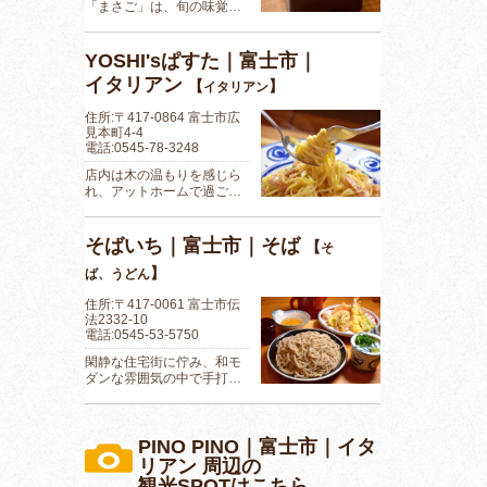
「まさご」は、旬の味覚…
YOSHI'sぱすた｜富士市｜
イタリアン
【
】
イタリアン
住所:〒417-0864 富士市広
見本町4-4
電話:0545-78-3248
店内は木の温もりを感じら
れ、アットホームで過ご…
そばいち｜富士市｜そば
【
そ
】
ば、うどん
住所:〒417-0061 富士市伝
法2332-10
電話:0545-53-5750
閑静な住宅街に佇み、和モ
ダンな雰囲気の中で手打…
PINO PINO｜富士市｜イタ
リアン 周辺の
観光SPOTはこちら