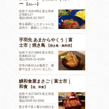
ー
【
】
カレー
住所:〒416-0951 富士市米
之宮町117
電話:0545-32-7677
青を基調としたオシャレな
店内で、素材にこだわっ…
手羽先 あまからやくう｜富
士市｜焼き鳥
【
】
焼き鳥・鳥料理
住所:〒417-0864 富士市広
見本町22-12
電話:0545-21-6169
甘辛の味付けが最高で、家
族ではまっちゃいました…
鰻和食屋まさご｜富士市｜
和食
【
】
他、和食
住所:〒417-0073 富士市浅
間本町7-10
電話:0545-52-5591
富士市で長く愛され続ける