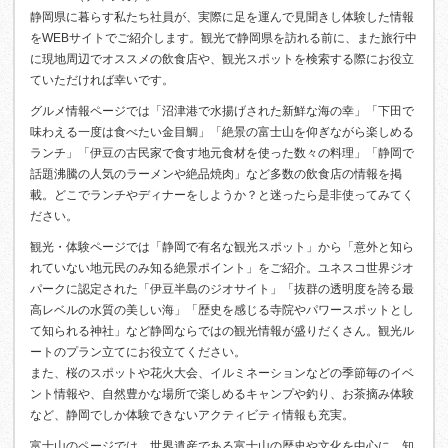
静岡県に暮らす私たち社員が、実際に足を運んで見聞きし体験した情報
をWEBサイトでご紹介します。観光で静岡県を訪れる前に、また旅行中
に現地周辺でオススメの飲食店や、観光スポットを検索する際にお役立
ていただければ幸いです。
グルメ情報ページでは「沼津港で水揚げされた新鮮な海の幸」「下田で
味わえる一度は食べたい金目鯛」「絶景の富士山を仰ぎながら楽しめる
ランチ」「伊豆の古民家で食す地元食材を使った数々の料理」「静岡で
話題沸騰の人気のラーメンや絶品焼肉」など多数の飲食店の情報を掲
載。どこでランチやディナーをしようか？と迷ったら是非使ってみてく
ださい。
観光・体験ページでは「静岡で有名な観光スポット」から「意外と知ら
れていない地元民のみ知る絶景ポイント」をご紹介。ユネスコ世界ジオ
パークに認定された「伊豆半島のジオサイト」「抜群の透明度を誇る最
高レベルの水質の美しい海」「歴史を感じる寺院やパワースポットとし
て知られる神社」など静岡ならではの観光情報が盛りだくさん。観光ル
ートのプラン立てにお役立てください。
また、桜のスポットや花火大会、イルミネーションなどの季節毎のイベ
ント情報や、自然豊かな場所で楽しめるキャンプや釣り、お茶摘み体験
など、静岡でしか体験できないアクティビティ情報も充実。
富士山のページでは、世界遺産である富士山の歴史や文化を中心に、知