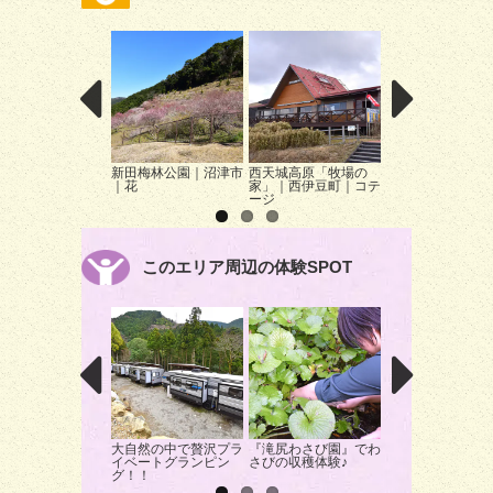
新田梅林公園｜沼津市
西天城高原「牧場の
碧（みどり）の丘
｜花
家」｜西伊豆町｜コテ
津市｜展望台
ージ
このエリア周辺の体験SPOT
大自然の中で贅沢プラ
『滝尻わさび園』でわ
年に一度だけ！川
イベートグランピン
さびの収穫体験♪
から紅葉を眺める
グ！！
狭パックラフト