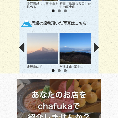
駿河湾越しに富士山を
戸田（御浜入り口）か
煌めきの丘
眺める
らの富士山
周辺の投稿頂いた写真はこちら
達磨山にて
だるま山×富士山
崇める 拝む