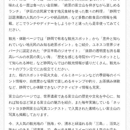
味わえる一度は食べたい金目鯛」「絶景の富士山を仰ぎながら楽しめる
ランチ」「伊豆の古民家で食す地元食材を使った数々の料理」「静岡で
話題沸騰の人気のラーメンや絶品焼肉」など多数の飲食店の情報を掲
載。どこでランチやディナーをしようか？と迷ったら是非使ってみてく
ださい。
観光・体験ページでは「静岡で有名な観光スポット」から「意外と知ら
れていない地元民のみ知る絶景ポイント」をご紹介。ユネスコ世界ジオ
パークに認定された「伊豆半島のジオサイト」「抜群の透明度を誇る最
高レベルの水質の美しい海」「歴史を感じる寺院やパワースポットとし
て知られる神社」など静岡ならではの観光情報が盛りだくさん。観光ル
ートのプラン立てにお役立てください。
また、桜のスポットや花火大会、イルミネーションなどの季節毎のイベ
ント情報や、自然豊かな場所で楽しめるキャンプや釣り、お茶摘み体験
など、静岡でしか体験できないアクティビティ情報も充実。
富士山のページでは、世界遺産である富士山の歴史や文化を中心に、知
れば知るほど深まる富士山の魅力を紹介。また毎年実施している「ネッ
ツトヨタ静岡富士山写真コンテスト」で入賞された素晴らしい富士山の
写真も掲載しております。
今、大人気の観光地の「熱海」や、湧水と緑溢れる街「三島」、活気と
賑わいのある「沼津港」で、食べ歩き映えスイーツや大人気のお店を