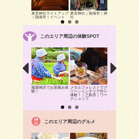
来宮神社ライトアップ
來宮神社｜熱海市｜神
伊豆山神社｜熱海
｜熱海市｜イベント
社
神社
このエリア周辺の体験SPOT
蔵屋鳴沢でお茶摘み体
メタルフォレストでグ
頂上制圧！天空タ
験！
リーンインテリア作り
アスレチックを遊
体験！｜三島市｜ワー
くす！
クショップ
このエリア周辺のグルメ