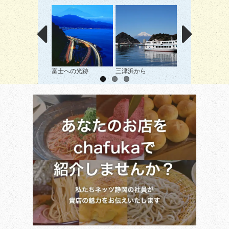
富士への光跡
三津浜から
漁船と