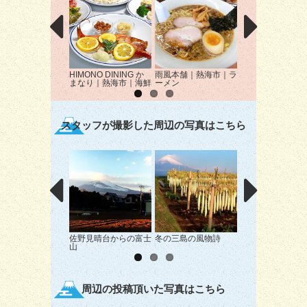
HIMONO DINING か
雨風本舗｜熱海市｜ラ
麺処 七転八起｜
まなり｜熱海市｜海鮮
ーメン
市｜ラーメン
スタッフが撮影した周辺の写真はこちら
佐野見晴台からの富士
冬の三島の風物詩
梅と富士山
山
周辺の投稿頂いた写真はこちら