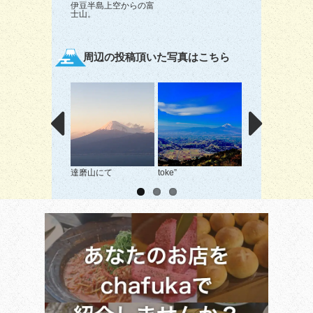
伊豆半島上空からの富
士山。
周辺の投稿頂いた写真はこちら
達磨山にて
toke”
海抜3776m