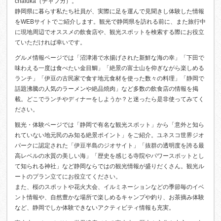
chafuka（チャフカ）。
静岡県に暮らす私たち社員が、実際に足を運んで見聞きし体験した情報
をWEBサイトでご紹介します。観光で静岡県を訪れる前に、また旅行中
に現地周辺でオススメの飲食店や、観光スポットを検索する際にお役立
ていただければ幸いです。
グルメ情報ページでは「沼津港で水揚げされた新鮮な海の幸」「下田で
味わえる一度は食べたい金目鯛」「絶景の富士山を仰ぎながら楽しめる
ランチ」「伊豆の古民家で食す地元食材を使った数々の料理」「静岡で
話題沸騰の人気のラーメンや絶品焼肉」など多数の飲食店の情報を掲
載。どこでランチやディナーをしようか？と迷ったら是非使ってみてく
ださい。
観光・体験ページでは「静岡で有名な観光スポット」から「意外と知ら
れていない地元民のみ知る絶景ポイント」をご紹介。ユネスコ世界ジオ
パークに認定された「伊豆半島のジオサイト」「抜群の透明度を誇る最
高レベルの水質の美しい海」「歴史を感じる寺院やパワースポットとし
て知られる神社」など静岡ならではの観光情報が盛りだくさん。観光ル
ートのプラン立てにお役立てください。
また、桜のスポットや花火大会、イルミネーションなどの季節毎のイベ
ント情報や、自然豊かな場所で楽しめるキャンプや釣り、お茶摘み体験
など、静岡でしか体験できないアクティビティ情報も充実。