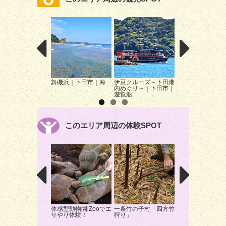
舞磯浜｜下田市｜海
伊豆クルーズ～下田港
まどが浜海遊公園
内めぐり～｜下田市｜
遊覧船
このエリア周辺の体験SPOT
体感型動物園iZooでエ
一条竹の子村「四方竹
ブレンディング体
サやり体験！
狩り」
自分だけの香りを