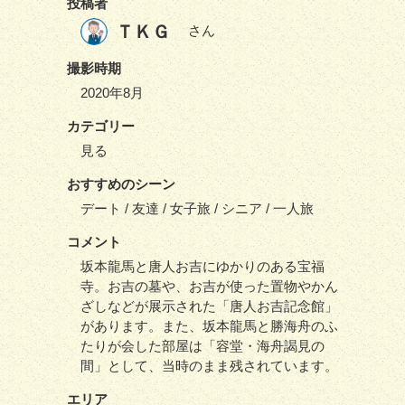
投稿者
ＴＫＧ
さん
撮影時期
2020年8月
カテゴリー
見る
おすすめのシーン
デート / 友達 / 女子旅 / シニア / 一人旅
コメント
坂本龍馬と唐人お吉にゆかりのある宝福
寺。お吉の墓や、お吉が使った置物やかん
ざしなどが展示された「唐人お吉記念館」
があります。また、坂本龍馬と勝海舟のふ
たりが会した部屋は「容堂・海舟謁見の
間」として、当時のまま残されています。
エリア