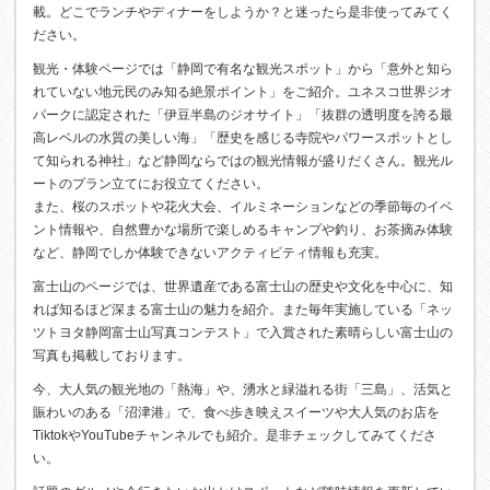
載。どこでランチやディナーをしようか？と迷ったら是非使ってみてく
ださい。
観光・体験ページでは「静岡で有名な観光スポット」から「意外と知ら
れていない地元民のみ知る絶景ポイント」をご紹介。ユネスコ世界ジオ
パークに認定された「伊豆半島のジオサイト」「抜群の透明度を誇る最
高レベルの水質の美しい海」「歴史を感じる寺院やパワースポットとし
て知られる神社」など静岡ならではの観光情報が盛りだくさん。観光ル
ートのプラン立てにお役立てください。
また、桜のスポットや花火大会、イルミネーションなどの季節毎のイベ
ント情報や、自然豊かな場所で楽しめるキャンプや釣り、お茶摘み体験
など、静岡でしか体験できないアクティビティ情報も充実。
富士山のページでは、世界遺産である富士山の歴史や文化を中心に、知
れば知るほど深まる富士山の魅力を紹介。また毎年実施している「ネッ
ツトヨタ静岡富士山写真コンテスト」で入賞された素晴らしい富士山の
写真も掲載しております。
今、大人気の観光地の「熱海」や、湧水と緑溢れる街「三島」、活気と
賑わいのある「沼津港」で、食べ歩き映えスイーツや大人気のお店を
TiktokやYouTubeチャンネルでも紹介。是非チェックしてみてくださ
い。