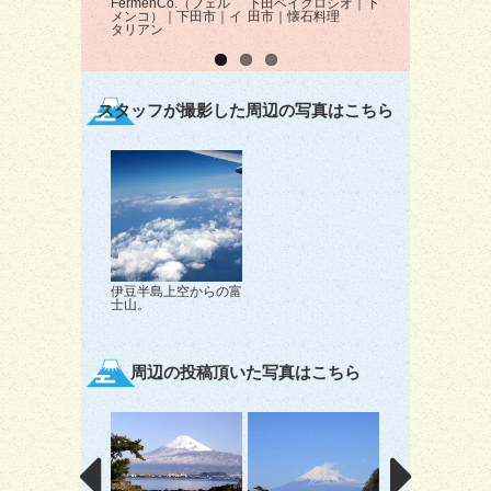
FermenCo.（フェル
下田ベイクロシオ｜下
たんぽぽ｜下田市
メンコ）｜下田市｜イ
田市｜懐石料理
肉・ラーメン・定
タリアン
スタッフが撮影した周辺の写真はこちら
伊豆半島上空からの富
士山。
周辺の投稿頂いた写真はこちら