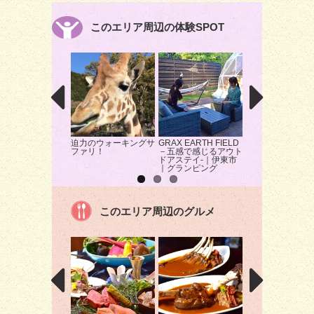
このエリア周辺の体験SPOT
迫力のウォーキングサ
GRAX EARTH FIELD
「ふたつぼり」で
ファリ！
－五感で感じるアウト
んの収穫をし採れ
ドアステイ-｜伊東市
を味わう
｜グランピング
このエリア周辺のグルメ