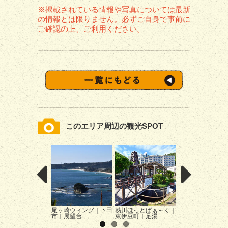
※掲載されている情報や写真については最新
の情報とは限りません。必ずご自身で事前に
ご確認の上、ご利用ください。
このエリア周辺の観光SPOT
尾ヶ崎ウィング｜下田
熱川ほっとぱぁ～く｜
天城ホースビレッ
市｜展望台
東伊豆町｜足湯
河津町｜乗馬