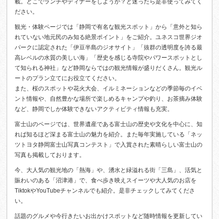
載。どこでランチやディナーをしようか？と迷ったら是非使ってみてく
ださい。
観光・体験ページでは「静岡で有名な観光スポット」から「意外と知ら
れていない地元民のみ知る絶景ポイント」をご紹介。ユネスコ世界ジオ
パークに認定された「伊豆半島のジオサイト」「抜群の透明度を誇る最
高レベルの水質の美しい海」「歴史を感じる寺院やパワースポットとし
て知られる神社」など静岡ならではの観光情報が盛りだくさん。観光ル
ートのプラン立てにお役立てください。
また、桜のスポットや花火大会、イルミネーションなどの季節毎のイベ
ント情報や、自然豊かな場所で楽しめるキャンプや釣り、お茶摘み体験
など、静岡でしか体験できないアクティビティ情報も充実。
富士山のページでは、世界遺産である富士山の歴史や文化を中心に、知
れば知るほど深まる富士山の魅力を紹介。また毎年実施している「ネッ
ツトヨタ静岡富士山写真コンテスト」で入賞された素晴らしい富士山の
写真も掲載しております。
今、大人気の観光地の「熱海」や、湧水と緑溢れる街「三島」、活気と
賑わいのある「沼津港」で、食べ歩き映えスイーツや大人気のお店を
TiktokやYouTubeチャンネルでも紹介。是非チェックしてみてくださ
い。
話題のグルメや今行きたいお出かけスポットなど随時情報を更新してい