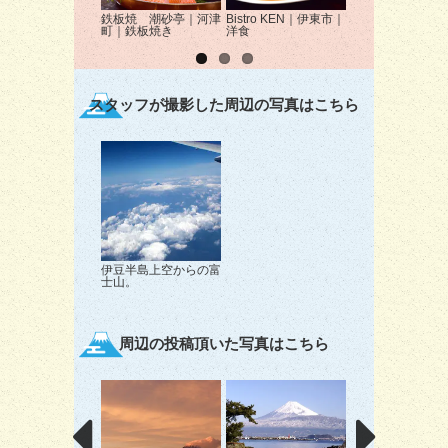
鉄板焼 潮砂亭｜河津
Bistro KEN｜伊東市｜
赤沢日帰り温泉館
町｜鉄板焼き
洋食
ストラン湯羅｜伊
｜海鮮
スタッフが撮影した周辺の写真はこちら
伊豆半島上空からの富
士山。
周辺の投稿頂いた写真はこちら