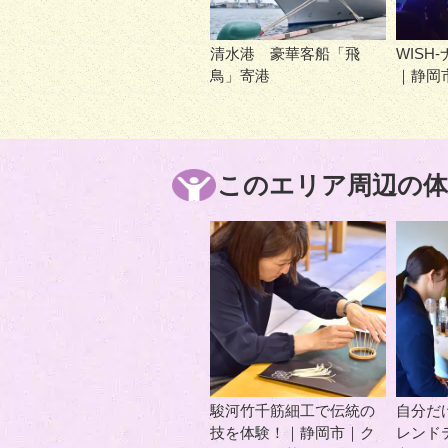
清水港 豪華客船「飛
WISH
鳥」寄港
｜静岡
このエリア周辺の体
駿河竹千筋細工で伝統の
自分だ
技を体験！｜静岡市｜ク
レンド