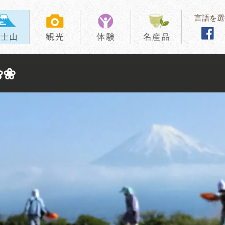
言語を選
❀❀