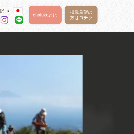
択
▶
掲載希望の
chafukaとは
方はコチラ