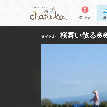
桜舞い散る❀
タイトル