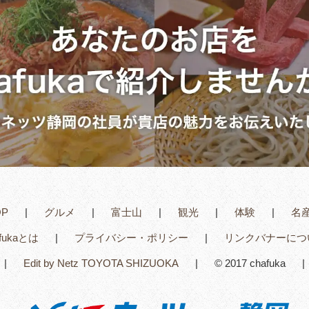
OP
グルメ
富士山
観光
体験
名
afukaとは
プライバシー・ポリシー
リンクバナーにつ
Edit by Netz TOYOTA SHIZUOKA
© 2017 chafuka