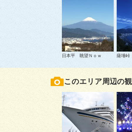
日本平 眺望Ｎｏｗ
薩埵峠
このエリア周辺の観