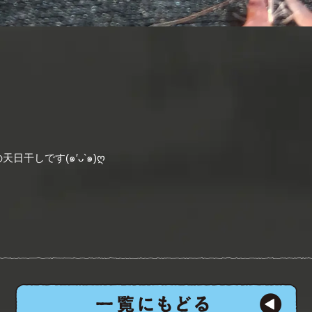
日干しです(๑′ᴗ‵๑)ღ