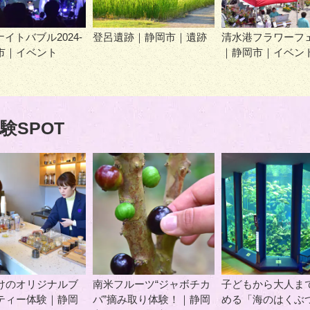
-ナイトバブル2024-
登呂遺跡｜静岡市｜遺跡
清水港フラワーフ
市｜イベント
｜静岡市｜イベン
験SPOT
けのオリジナルブ
南米フルーツ“ジャボチカ
子どもから大人ま
ティー体験｜静岡
バ”摘み取り体験！｜静岡
める「海のはくぶ