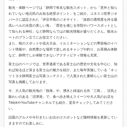
観光・体験ページでは「静岡で有名な観光スポット」から「意外と知ら
れていない地元民のみ知る絶景ポイント」をご紹介。ユネスコ世界ジオ
パークに認定された「伊豆半島のジオサイト」「抜群の透明度を誇る最
高レベルの水質の美しい海」「歴史を感じる寺院やパワースポットとし
て知られる神社」など静岡ならではの観光情報が盛りだくさん。観光ル
ートのプラン立てにお役立てください。
また、桜のスポットや花火大会、イルミネーションなどの季節毎のイベ
ント情報や、自然豊かな場所で楽しめるキャンプや釣り、お茶摘み体験
など、静岡でしか体験できないアクティビティ情報も充実。
富士山のページでは、世界遺産である富士山の歴史や文化を中心に、知
れば知るほど深まる富士山の魅力を紹介。また毎年実施している「ネッ
ツトヨタ静岡富士山写真コンテスト」で入賞された素晴らしい富士山の
写真も掲載しております。
今、大人気の観光地の「熱海」や、湧水と緑溢れる街「三島」、活気と
賑わいのある「沼津港」で、食べ歩き映えスイーツや大人気のお店を
TiktokやYouTubeチャンネルでも紹介。是非チェックしてみてくださ
い。
話題のグルメや今行きたいお出かけスポットなど随時情報を更新してい
きますのでお楽しみに。