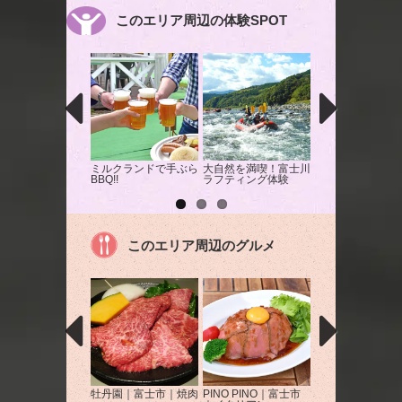
このエリア周辺の体験SPOT
ミルクランドで手ぶら
大自然を満喫！富士川
ミルクランドでバ
BBQ!!
ラフティング体験
作り体験！
このエリア周辺のグルメ
牡丹園｜富士市｜焼肉
PINO PINO｜富士市
居酒屋 福聚｜富