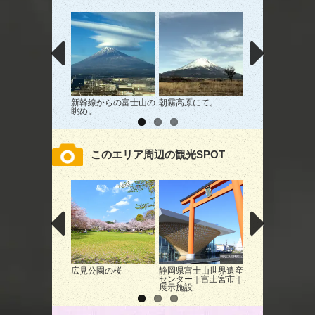
新幹線からの富士山の
朝霧高原にて。
岩本山からの富士
眺め。
このエリア周辺の観光SPOT
広見公園の桜
静岡県富士山世界遺産
まかいの牧場｜富
センター｜富士宮市｜
市｜動物ふれあい
展示施設