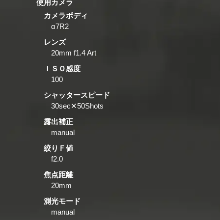
使用カメラ
カメラボディ
α7R2
レンズ
20mm f1.4 Art
ＩＳＯ感度
100
シャッタースピード
30sec✕50Shots
露出補正
manual
絞りＦ値
f2.0
焦点距離
20mm
測光モード
manual