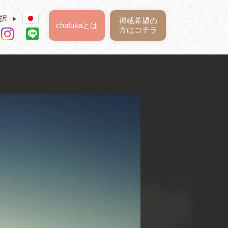
択
▶
掲載希望の
chafukaとは
方はコチラ