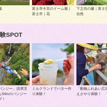
場
富士市今宮のドーム菊｜
下之坊の藤｜富士
富士市｜花
自然
験SPOT
バンジー」須津渓
ミルクランドでバター作
「動物ふれあい広
ら54mのバンジー
り体験！
えさやり体験！
プ！