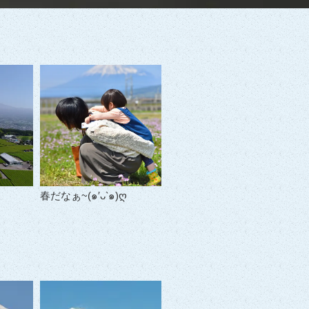
春だなぁ~(๑′ᴗ‵๑)ღ