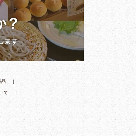
産品
いて