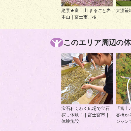
絶景★富士山 まるごと岩
大淵笹
本山｜富士市｜桜
このエリア周辺の体
宝石わくわく広場で宝石
「富士
探し体験！｜富士宮市｜
谷橋か
体験施設
ジャン