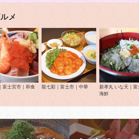
グルメ
｜富士宮市｜和食
龍七彩｜富士市｜中華
新孝丸 いな天｜富
海鮮