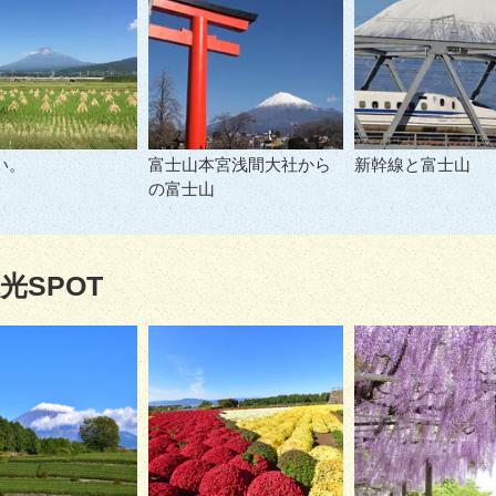
い。
富士山本宮浅間大社から
新幹線と富士山
の富士山
光SPOT