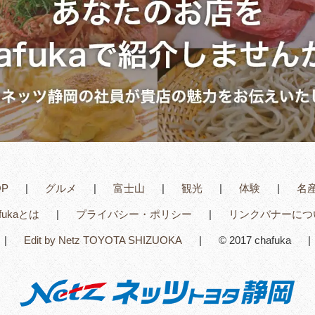
OP
グルメ
富士山
観光
体験
名
afukaとは
プライバシー・ポリシー
リンクバナーにつ
Edit by Netz TOYOTA SHIZUOKA
© 2017 chafuka