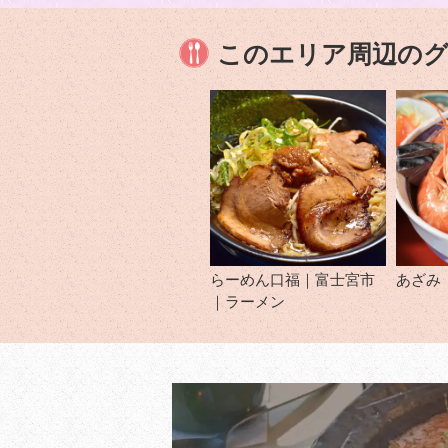
このエリア周辺の
らーめん口福｜富士宮市
あざみ
｜ラーメン