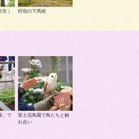
宮市｜
狩宿の下馬桜
場」で
富士花鳥園で鳥たちと触
れ合い