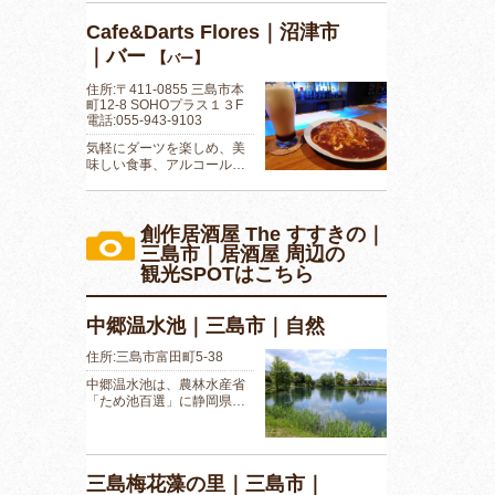
Cafe&Darts Flores｜沼津市
｜バー
【
】
バー
住所:〒411-0855 三島市本
町12-8 SOHOプラス１３F
電話:055-943-9103
気軽にダーツを楽しめ、美
味しい食事、アルコール…
創作居酒屋 The すすきの｜
三島市｜居酒屋 周辺の
観光SPOTはこちら
中郷温水池｜三島市｜自然
住所:三島市富田町5-38
中郷温水池は、農林水産省
「ため池百選」に静岡県…
三島梅花藻の里｜三島市｜