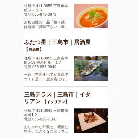
住所:〒411-0855 三島市本
町９－２６
電話:055-973-3973
お店自慢の一品「担々麺」
は是非ご賞味下さい！辛…
ふたつ星｜三島市｜居酒屋
【
】
居酒屋
住所:〒411-0855 三島市本
町5-13 神尾ビル １Ａ
電話:055-955-9840
一言（料理すべてが最高で
す！）是非一度お店に行…
三島テラス｜三島市｜イタ
リアン
【
】
イタリアン
住所:〒411-0841 三島市南
本町1-2
電話:055-928-7100
おしゃれな外観と、素敵な
料理。気さくなスタッフ…