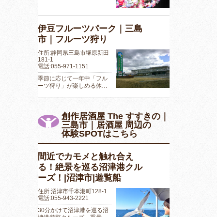
伊豆フルーツパーク｜三島
市｜フルーツ狩り
住所:静岡県三島市塚原新田
181-1
電話:055-971-1151
季節に応じて一年中「フル
ーツ狩り」が楽しめる体…
創作居酒屋 The すすきの｜
三島市｜居酒屋 周辺の
体験SPOTはこちら
間近でカモメと触れ合え
る！絶景を巡る沼津港クル
ーズ！|沼津市|遊覧船
住所:沼津市千本港町128-1
電話:055-943-2221
30分かけて沼津港を巡る沼