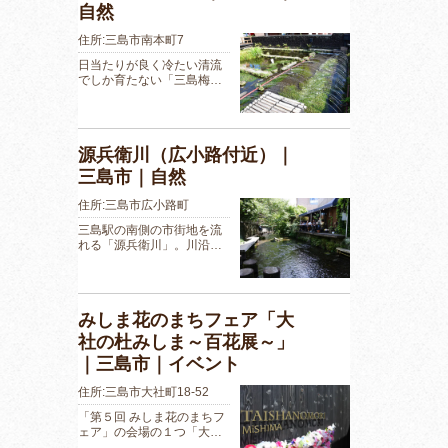
自然
住所:三島市南本町7
日当たりが良く冷たい清流
でしか育たない「三島梅…
源兵衛川（広小路付近）｜
三島市｜自然
住所:三島市広小路町
三島駅の南側の市街地を流
れる「源兵衛川」。川沿…
みしま花のまちフェア「大
社の杜みしま～百花展～」
｜三島市｜イベント
住所:三島市大社町18-52
「第５回 みしま花のまちフ
ェア」の会場の１つ「大…