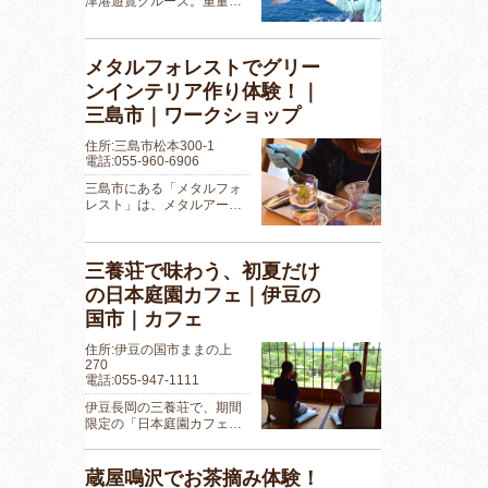
津港遊覧クルーズ。重量…
メタルフォレストでグリー
ンインテリア作り体験！｜
三島市｜ワークショップ
住所:三島市松本300-1
電話:055-960-6906
三島市にある「メタルフォ
レスト」は、メタルアー…
三養荘で味わう、初夏だけ
の日本庭園カフェ｜伊豆の
国市｜カフェ
住所:伊豆の国市ままの上
270
電話:055-947-1111
伊豆長岡の三養荘で、期間
限定の「日本庭園カフェ…
蔵屋鳴沢でお茶摘み体験！