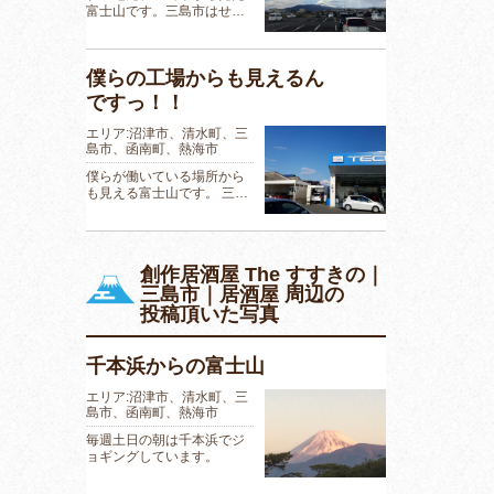
富士山です。三島市はせ…
僕らの工場からも見えるん
ですっ！！
エリア:沼津市、清水町、三
島市、函南町、熱海市
僕らが働いている場所から
も見える富士山です。 三…
創作居酒屋 The すすきの｜
三島市｜居酒屋 周辺の
投稿頂いた写真
千本浜からの富士山
エリア:沼津市、清水町、三
島市、函南町、熱海市
毎週土日の朝は千本浜でジ
ョギングしています。