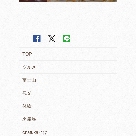
TOP
グルメ
富士山
観光
体験
名産品
chafukaとは