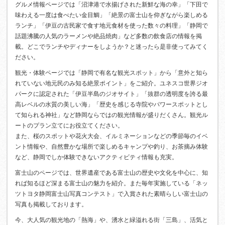
グルメ情報ページでは「沼津港で水揚げされた新鮮な海の幸」「下田で
味わえる一度は食べたい金目鯛」「絶景の富士山を仰ぎながら楽しめる
ランチ」「伊豆の古民家で食す地元食材を使った数々の料理」「静岡で
話題沸騰の人気のラーメンや絶品焼肉」など多数の飲食店の情報を掲
載。どこでランチやディナーをしようか？と迷ったら是非使ってみてく
ださい。
観光・体験ページでは「静岡で有名な観光スポット」から「意外と知ら
れていない地元民のみ知る絶景ポイント」をご紹介。ユネスコ世界ジオ
パークに認定された「伊豆半島のジオサイト」「抜群の透明度を誇る最
高レベルの水質の美しい海」「歴史を感じる寺院やパワースポットとし
て知られる神社」など静岡ならではの観光情報が盛りだくさん。観光ル
ートのプラン立てにお役立てください。
また、桜のスポットや花火大会、イルミネーションなどの季節毎のイベ
ント情報や、自然豊かな場所で楽しめるキャンプや釣り、お茶摘み体験
など、静岡でしか体験できないアクティビティ情報も充実。
富士山のページでは、世界遺産である富士山の歴史や文化を中心に、知
れば知るほど深まる富士山の魅力を紹介。また毎年実施している「ネッ
ツトヨタ静岡富士山写真コンテスト」で入賞された素晴らしい富士山の
写真も掲載しております。
今、大人気の観光地の「熱海」や、湧水と緑溢れる街「三島」、活気と