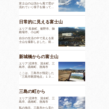
富士山の山頂から風で雲が
流れていく様子を撮って…
日常的に見える富士山
エリア:長泉町、裾野市、御
殿場市、小山町
自分の生活の中で見える富
士山を撮影しました。前…
新城橋からの富士山
エリア:沼津市、清水町、三
島市、函南町、熱海市
ここは、三島市が指定した
「三島市眺望地点」１３…
三島の町から
エリア:沼津市、清水町、三
島市、函南町、熱海市
私の地元、三島市から見た