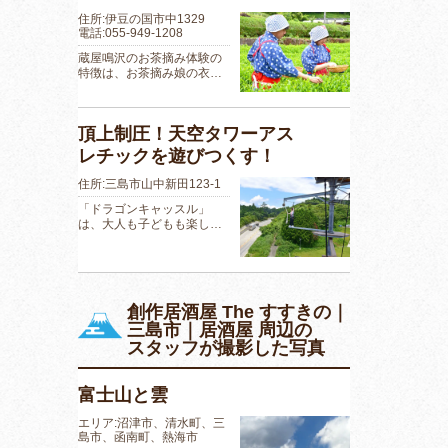
住所:伊豆の国市中1329
電話:055-949-1208
蔵屋鳴沢のお茶摘み体験の
特徴は、お茶摘み娘の衣…
頂上制圧！天空タワーアス
レチックを遊びつくす！
住所:三島市山中新田123-1
「ドラゴンキャッスル」
は、大人も子どもも楽し…
創作居酒屋 The すすきの｜
三島市｜居酒屋 周辺の
スタッフが撮影した写真
富士山と雲
エリア:沼津市、清水町、三
島市、函南町、熱海市