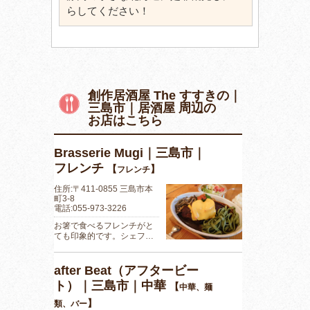
らしてください！
創作居酒屋 The すすきの｜
三島市｜居酒屋 周辺の
お店はこちら
Brasserie Mugi｜三島市｜
フレンチ
【
】
フレンチ
住所:〒411-0855 三島市本
町3-8
電話:055-973-3226
お箸で食べるフレンチがと
ても印象的です。シェフ…
after Beat（アフタービー
ト）｜三島市｜中華
【
中華、麺
】
類、バー