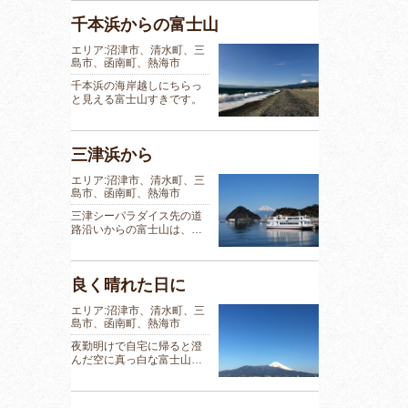
千本浜からの富士山
エリア:沼津市、清水町、三
島市、函南町、熱海市
千本浜の海岸越しにちらっ
と見える富士山すきです。
三津浜から
エリア:沼津市、清水町、三
島市、函南町、熱海市
三津シーパラダイス先の道
路沿いからの富士山は、…
良く晴れた日に
エリア:沼津市、清水町、三
島市、函南町、熱海市
夜勤明けで自宅に帰ると澄
んだ空に真っ白な富士山…