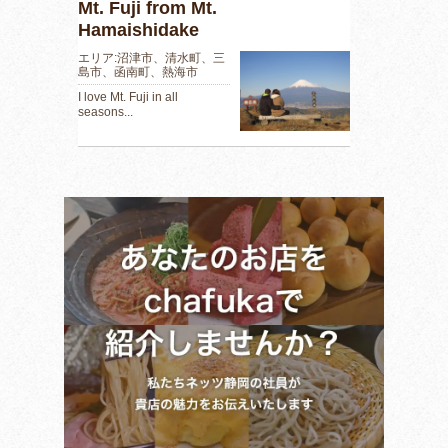
Mt. Fuji from Mt.
Hamaishidake
エリア:沼津市、清水町、三
島市、函南町、熱海市
I love Mt. Fuji in all
seasons...