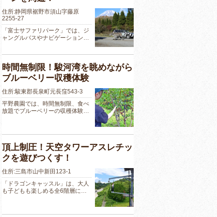
住所:静岡県裾野市須山字藤原
2255-27
「富士サファリパーク」では、ジ
ャングルバスやナビゲーション…
時間無制限！駿河湾を眺めながら
ブルーベリー収穫体験
住所:駿東郡長泉町元長窪543-3
平野農園では、時間無制限、食べ
放題でブルーベリーの収穫体験…
頂上制圧！天空タワーアスレチッ
クを遊びつくす！
住所:三島市山中新田123-1
「ドラゴンキャッスル」は、大人
も子どもも楽しめる全6階層に…