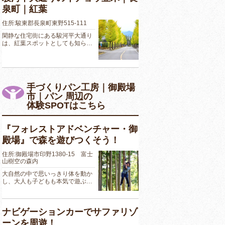
泉町｜紅葉
住所:駿東郡長泉町東野515-111
閑静な住宅街にある駿河平大通り
は、紅葉スポットとしても知ら…
手づくりパン工房｜御殿場
市｜パン 周辺の
体験SPOTはこちら
『フォレストアドベンチャー・御
殿場』で森を遊びつくそう！
住所:御殿場市印野1380-15 富士
山樹空の森内
大自然の中で思いっきり体を動か
し、大人も子どもも本気で遊ぶ…
ナビゲーションカーでサファリゾ
ーンを周遊！