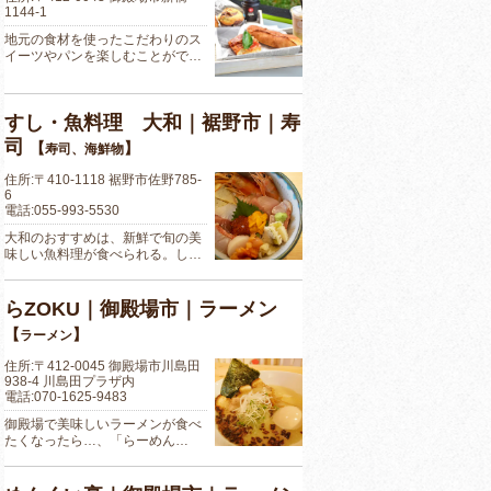
1144-1
地元の食材を使ったこだわりのス
イーツやパンを楽しむことがで…
すし・魚料理 大和｜裾野市｜寿
司
【
】
寿司、海鮮物
住所:〒410-1118 裾野市佐野785-
6
電話:055-993-5530
大和のおすすめは、新鮮で旬の美
味しい魚料理が食べられる。し…
らZOKU｜御殿場市｜ラーメン
【
】
ラーメン
住所:〒412-0045 御殿場市川島田
938-4 川島田プラザ内
電話:070-1625-9483
御殿場で美味しいラーメンが食べ
たくなったら…、「らーめん…