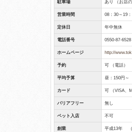
駐車場
あり （お店
営業時間
08：30～19：
定休日
年中無休
電話番号
0550-87-6528
ホームページ
http://www.to
予約
可 （電話）
平均予算
昼：150円
カード
可 （VISA、Ma
バリアフリー
無し
ペット入店
不可
創業
平成13年 