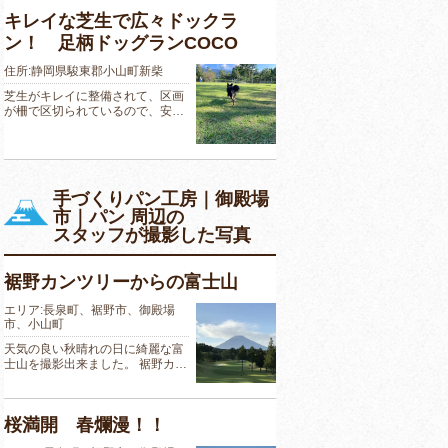
キレイな芝生で広々ドックラ
ン！ 足柄ドッグランCOCO
住所:静岡県駿東郡小山町新柴
芝生がキレイに整備されて、区画
が柵で区切られているので、安…
手づくりパン工房｜御殿場
市｜パン 周辺の
スタッフが撮影した写真
裾野カンツリーからの富士山
エリア:長泉町、裾野市、御殿場
市、小山町
天気の良い秋晴れの日に綺麗な富
士山を撮影出来ました。 裾野カ…
桜満開 春爛漫！！