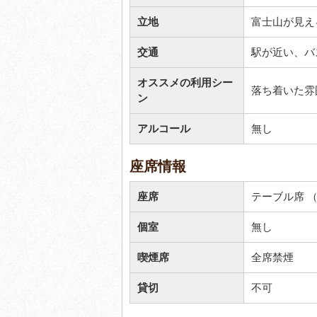
立地
富士山が見え
交通
駅が近い、バ
オススメの利用シー
落ち着いた雰
ン
アルコール
無し
座席情報
座席
テーブル席 （
個室
無し
喫煙席
全席禁煙
貸切
不可