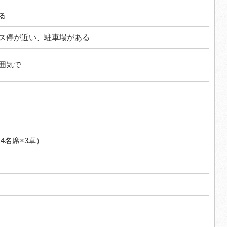
る
ス停が近い、駐車場がある
囲気で
4名席×3卓）