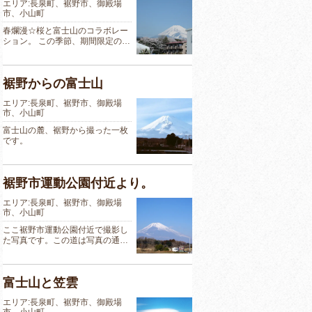
エリア:長泉町、裾野市、御殿場
市、小山町
春爛漫☆桜と富士山のコラボレー
ション。 この季節、期間限定の…
裾野からの富士山
エリア:長泉町、裾野市、御殿場
市、小山町
富士山の麓、裾野から撮った一枚
です。
裾野市運動公園付近より。
エリア:長泉町、裾野市、御殿場
市、小山町
ここ裾野市運動公園付近で撮影し
た写真です。この道は写真の通…
富士山と笠雲
エリア:長泉町、裾野市、御殿場