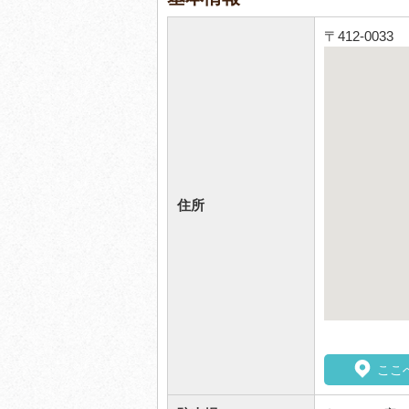
〒412-003
住所
ここ