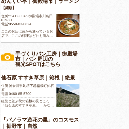
めんくい亭｜御殿場市｜ラーメン
【
】
麺類
住所:〒412-0045 御殿場市川島田
619-21
電話:0550-83-0824
ここのお店は昔から通っているお
店で、ここの料理はどれも病み…
手づくりパン工房｜御殿場
市｜パン 周辺の
観光SPOTはこちら
仙石原 すすき草原｜箱根｜絶景
住所:神奈川県足柄下郡箱根町仙石
原
電話:0460-85-5700
紅葉と並ぶ秋の箱根の見どころ
「仙石原のすすき草原」 「かな…
「パノラマ遊花の里」のコスモス
｜裾野市｜自然