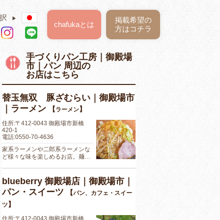
択
▶
掲載希望の
chafukaとは
方はコチラ
手づくりパン工房｜御殿場
市｜パン 周辺の
お店はこちら
替玉無双 豚ざむらい｜御殿場市
｜ラーメン
【
】
ラーメン
住所:〒412-0043 御殿場市新橋
420-1
電話:0550-70-4636
家系ラーメンや二郎系ラーメンな
ど様々な味を楽しめるお店。麺…
blueberry 御殿場店｜御殿場市｜
パン・スイーツ
【
パン、カフェ・スイー
】
ツ
住所:〒412-0043 御殿場市新橋