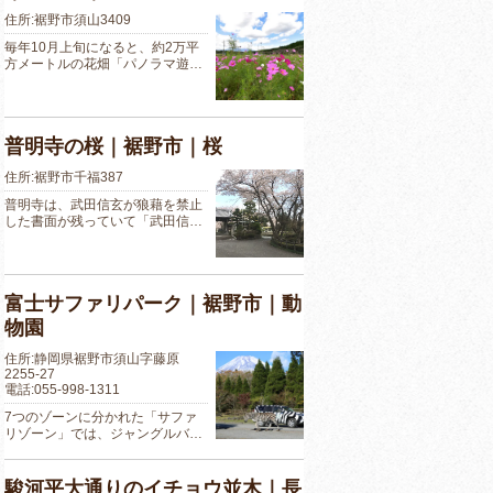
住所:裾野市須山3409
毎年10月上旬になると、約2万平
方メートルの花畑「パノラマ遊…
普明寺の桜｜裾野市｜桜
住所:裾野市千福387
普明寺は、武田信玄が狼藉を禁止
した書面が残っていて「武田信…
富士サファリパーク｜裾野市｜動
物園
住所:静岡県裾野市須山字藤原
2255-27
電話:055-998-1311
7つのゾーンに分かれた「サファ
リゾーン」では、ジャングルバ…
駿河平大通りのイチョウ並木｜長