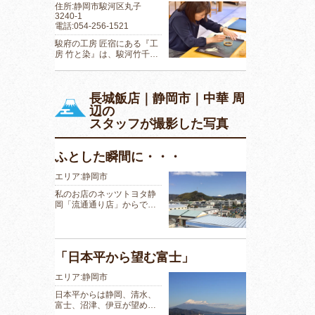
住所:静岡市駿河区丸子
3240-1
電話:054-256-1521
駿府の工房 匠宿にある『工
房 竹と染』は、駿河竹千…
長城飯店｜静岡市｜中華 周
辺の
スタッフが撮影した写真
ふとした瞬間に・・・
エリア:静岡市
私のお店のネッツトヨタ静
岡「流通通り店」からで…
「日本平から望む富士」
エリア:静岡市
日本平からは静岡、清水、
富士、沼津、伊豆が望め…