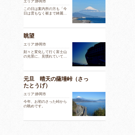
エリア:静岡市
この日は案内所の方も「今
日は雲もなく裾まで綺麗…
眺望
エリア:静岡市
刻々と変化して行く富士山
の光景に、見慣れていて…
元旦 晴天の薩埵峠（さっ
たとうげ）
エリア:静岡市
今年、お初のさった峠から
の眺めです。