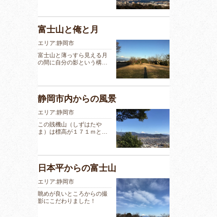
富士山と俺と月
エリア:静岡市
富士山と薄っすら見える月
の間に自分の影という構…
静岡市内からの風景
エリア:静岡市
この賎機山（しずはたや
ま）は標高が１７１ｍと…
日本平からの富士山
エリア:静岡市
眺めが良いところからの撮
影にこだわりました！