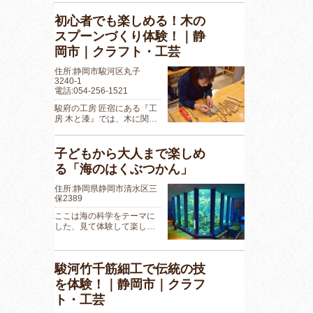
初心者でも楽しめる！木の
スプーンづくり体験！｜静
岡市｜クラフト・工芸
住所:静岡市駿河区丸子
3240-1
電話:054-256-1521
駿府の工房 匠宿にある『工
房 木と漆』では、木に関…
子どもから大人まで楽しめ
る「海のはくぶつかん」
住所:静岡県静岡市清水区三
保2389
ここは海の科学をテーマに
した、見て体験して楽し…
駿河竹千筋細工で伝統の技
を体験！｜静岡市｜クラフ
ト・工芸