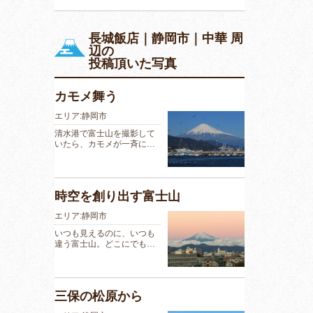
長城飯店｜静岡市｜中華 周
辺の
投稿頂いた写真
カモメ舞う
エリア:静岡市
清水港で富士山を撮影して
いたら、カモメが一斉に…
時空を創り出す富士山
エリア:静岡市
いつも見えるのに、いつも
違う富士山。どこにでも…
三保の松原から