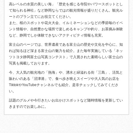
高レベルの水質の美しい海」「歴史を感じる寺院やパワースポットとし
て知られる神社」など静岡ならではの観光情報が盛りだくさん。観光ル
ートのプラン立てにお役立てください。
また、桜のスポットや花火大会、イルミネーションなどの季節毎のイベ
ント情報や、自然豊かな場所で楽しめるキャンプや釣り、お茶摘み体験
など、静岡でしか体験できないアクティビティ情報も充実。
富士山のページでは、世界遺産である富士山の歴史や文化を中心に、知
れば知るほど深まる富士山の魅力を紹介。また毎年実施している「ネッ
ツトヨタ静岡富士山写真コンテスト」で入賞された素晴らしい富士山の
写真も掲載しております。
今、大人気の観光地の「熱海」や、湧水と緑溢れる街「三島」、活気と
賑わいのある「沼津港」で、食べ歩き映えスイーツや大人気のお店を
TiktokやYouTubeチャンネルでも紹介。是非チェックしてみてくださ
い。
話題のグルメや今行きたいお出かけスポットなど随時情報を更新してい
きますのでお楽しみに。