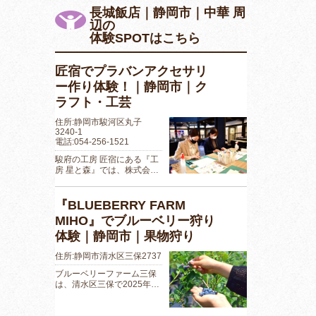
長城飯店｜静岡市｜中華 周
辺の
体験SPOTはこちら
匠宿でプラバンアクセサリ
ー作り体験！｜静岡市｜ク
ラフト・工芸
住所:静岡市駿河区丸子
3240-1
電話:054-256-1521
駿府の工房 匠宿にある『工
房 星と森』では、株式会…
『BLUEBERRY FARM
MIHO』でブルーベリー狩り
体験｜静岡市｜果物狩り
住所:静岡市清水区三保2737
ブルーベリーファーム三保
は、清水区三保で2025年…