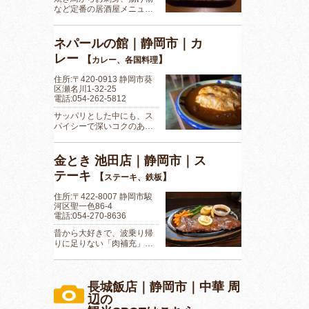
など定番の居酒屋メニュ…
ネパールの館｜静岡市｜カ
レー
【
】
カレー、各国料理
住所:〒420-0913 静岡市葵
区瀬名川1-32-25
電話:054-262-5812
サッパリとした中にも、ス
パイシーで深いコクのあ…
金とき 池田店｜静岡市｜ス
テーキ
【
】
ステーキ、鉄板
住所:〒422-8007 静岡市駿
河区聖一色86-4
電話:054-270-8636
昔から大好きで、波乗り帰
りに足りない「肉補充」…
長城飯店｜静岡市｜中華 周
辺の