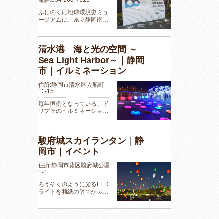
ふじのくに地球環境史ミュ
ージアムは、県立静岡南…
清水港 海と光の空間 ～
Sea Light Harbor～｜静岡
市｜イルミネーション
住所:静岡市清水区入船町
13-15
毎年恒例となっている、ド
リプラのイルミネーショ…
駿府城スカイランタン｜静
岡市｜イベント
住所:静岡市葵区駿府城公園
1-1
ろうそくのように光るLED
ライトを和紙の笠でかぶ…