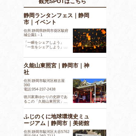
観光SPOTはこちら
静岡ランタンフェス｜静岡
市｜イベント
住所:静岡県静岡市葵区駿府
城公園1－1
「一瞬をシェアしよう」
「一生をシェアしよう」…
久能山東照宮｜静岡市｜神
社
住所:静岡市駿河区根古屋
390
電話:054-237-2438
徳川家康ゆかりの史跡であ
るこの「久能山東照宮」…
ふじのくに地球環境史ミュ
ージアム｜静岡市｜美術館
住所:静岡市駿河区大谷5762
電話:054-260-7111