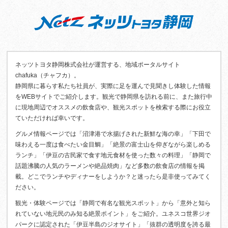
ネッツトヨタ静岡株式会社が運営する、地域ポータルサイト
chafuka（チャフカ）。
静岡県に暮らす私たち社員が、実際に足を運んで見聞きし体験した情報
をWEBサイトでご紹介します。観光で静岡県を訪れる前に、また旅行中
に現地周辺でオススメの飲食店や、観光スポットを検索する際にお役立
ていただければ幸いです。
グルメ情報ページでは「沼津港で水揚げされた新鮮な海の幸」「下田で
味わえる一度は食べたい金目鯛」「絶景の富士山を仰ぎながら楽しめる
ランチ」「伊豆の古民家で食す地元食材を使った数々の料理」「静岡で
話題沸騰の人気のラーメンや絶品焼肉」など多数の飲食店の情報を掲
載。どこでランチやディナーをしようか？と迷ったら是非使ってみてく
ださい。
観光・体験ページでは「静岡で有名な観光スポット」から「意外と知ら
れていない地元民のみ知る絶景ポイント」をご紹介。ユネスコ世界ジオ
パークに認定された「伊豆半島のジオサイト」「抜群の透明度を誇る最