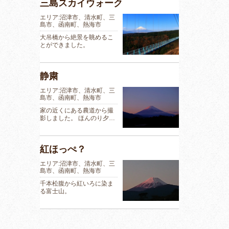
三島スカイウォーク
エリア:沼津市、清水町、三
島市、函南町、熱海市
大吊橋から絶景を眺めるこ
とができました。
静粛
エリア:沼津市、清水町、三
島市、函南町、熱海市
家の近くにある農道から撮
影しました。 ほんのり夕…
紅ほっぺ？
エリア:沼津市、清水町、三
島市、函南町、熱海市
千本松腹から紅いろに染ま
る富士山。