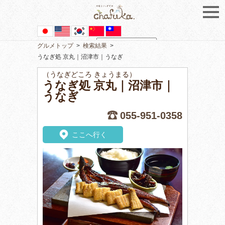
グルメトップ
>
検索結果
>
Powered by
Translate
うなぎ処 京丸｜沼津市｜うなぎ
（うなぎどころ きょうまる）
うなぎ処 京丸｜沼津市｜
うなぎ
055-951-0358
ここへ行く