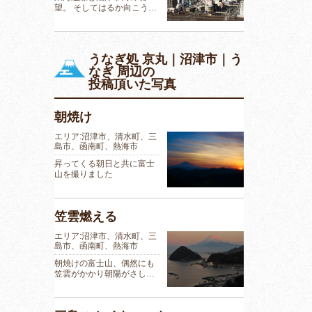
望。 そしてはるか向こう…
うなぎ処 京丸｜沼津市｜う
なぎ 周辺の
投稿頂いた写真
朝焼け
エリア:沼津市、清水町、三
島市、函南町、熱海市
昇ってくる朝日と共に富士
山を撮りました
笠雲燃える
エリア:沼津市、清水町、三
島市、函南町、熱海市
朝焼けの富士山、偶然にも
笠雲がかかり朝陽がさし…