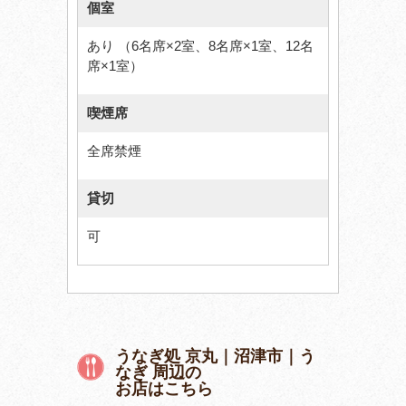
個室
あり （6名席×2室、8名席×1室、12名
席×1室）
喫煙席
全席禁煙
貸切
可
うなぎ処 京丸｜沼津市｜う
なぎ 周辺の
お店はこちら