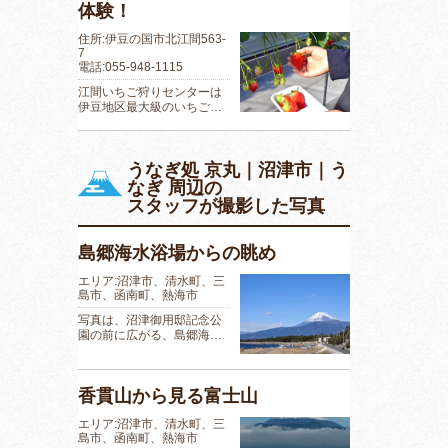
体験！
住所:伊豆の国市北江間563-
7
電話:055-948-1115
江間いちご狩りセンターは
伊豆地区最大級のいちご…
うなぎ処 京丸｜沼津市｜う
なぎ 周辺の
スタッフが撮影した写真
島郷海水浴場からの眺め
エリア:沼津市、清水町、三
島市、函南町、熱海市
写真は、沼津御用邸記念公
園の前に広がる、島郷海…
香貫山から見る富士山
エリア:沼津市、清水町、三
島市、函南町、熱海市