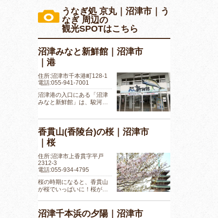
うなぎ処 京丸｜沼津市｜う
なぎ 周辺の
観光SPOTはこちら
沼津みなと新鮮館｜沼津市
｜港
住所:沼津市千本港町128-1
電話:055-941-7001
沼津港の入口にある「沼津
みなと新鮮館」は、駿河…
香貫山(香陵台)の桜｜沼津市
｜桜
住所:沼津市上香貫字平戸
2312-3
電話:055-934-4795
桜の時期になると、香貫山
が桜でいっぱいに！桜が…
沼津千本浜の夕陽｜沼津市