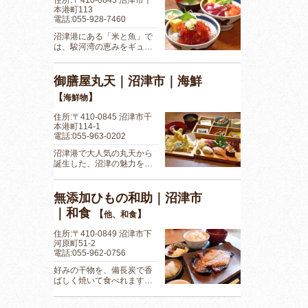
住所:〒410-0845 沼津市千
本港町113
電話:055-928-7460
沼津港にある「米と魚」で
は、駿河湾の恵みをギュ…
御膳屋丸天｜沼津市｜海鮮
【
】
海鮮物
住所:〒410-0845 沼津市千
本港町114-1
電話:055-963-0202
沼津港で大人気の丸天から
誕生した、沼津の魅力を…
無添加ひもの和助｜沼津市
｜和食
【
】
他、和食
住所:〒410-0849 沼津市下
河原町51-2
電話:055-962-0756
好みの干物を、備長炭で香
ばしく焼いて食べれます…