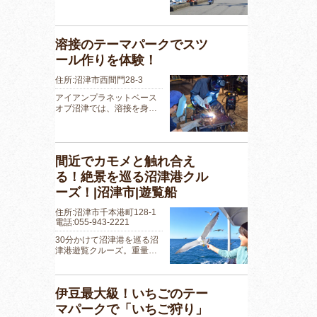
溶接のテーマパークでスツ
ール作りを体験！
住所:沼津市西間門28-3
アイアンプラネットベース
オブ沼津では、溶接を身…
間近でカモメと触れ合え
る！絶景を巡る沼津港クル
ーズ！|沼津市|遊覧船
住所:沼津市千本港町128-1
電話:055-943-2221
30分かけて沼津港を巡る沼
津港遊覧クルーズ。重量…
伊豆最大級！いちごのテー
マパークで「いちご狩り」