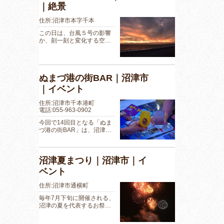
｜絶景
住所:沼津市本字千本
この日は、台風５号の影響
か、刻一刻と変化する空…
ぬまづ港の街BAR｜沼津市
｜イベント
住所:沼津市千本港町
電話:055-963-0902
今回で14回目となる「ぬま
づ港の街BAR」は、沼津…
沼津夏まつり｜沼津市｜イ
ベント
住所:沼津市通横町
毎年7月下旬に開催される、
沼津の夏を代表するお祭…