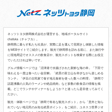
ネッツトヨタ静岡株式会社が運営する、地域ポータルサイト
chafuka（チャフカ）。
静岡県に暮らす私たち社員が、実際に足を運んで見聞きし体験した情報
をWEBサイトでご紹介します。観光で静岡県を訪れる前に、また旅行中
に現地周辺でオススメの飲食店や、観光スポットを検索する際にお役立
ていただければ幸いです。
グルメ情報ページでは「沼津港で水揚げされた新鮮な海の幸」「下田で
味わえる一度は食べたい金目鯛」「絶景の富士山を仰ぎながら楽しめる
ランチ」「伊豆の古民家で食す地元食材を使った数々の料理」「静岡で
話題沸騰の人気のラーメンや絶品焼肉」など多数の飲食店の情報を掲
載。どこでランチやディナーをしようか？と迷ったら是非使ってみてく
ださい。
観光・体験ページでは「静岡で有名な観光スポット」から「意外と知ら
れていない地元民のみ知る絶景ポイント」をご紹介。ユネスコ世界ジオ