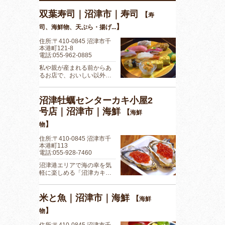
双葉寿司｜沼津市｜寿司
【
寿
】
司、海鮮物、天ぷら・揚げ...
住所:〒410-0845 沼津市千
本港町121-8
電話:055-962-0885
私や親が産まれる前からあ
るお店で、おいしい以外…
沼津牡蠣センターカキ小屋2
号店｜沼津市｜海鮮
【
海鮮
】
物
住所:〒410-0845 沼津市千
本港町113
電話:055-928-7460
沼津港エリアで海の幸を気
軽に楽しめる「沼津カキ…
米と魚｜沼津市｜海鮮
【
海鮮
】
物