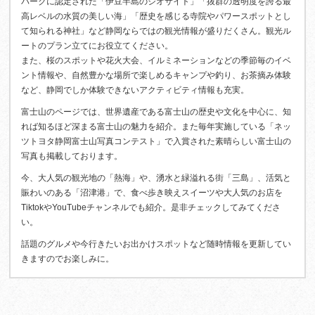
パークに認定された「伊豆半島のジオサイト」「抜群の透明度を誇る最
高レベルの水質の美しい海」「歴史を感じる寺院やパワースポットとし
て知られる神社」など静岡ならではの観光情報が盛りだくさん。観光ル
ートのプラン立てにお役立てください。
また、桜のスポットや花火大会、イルミネーションなどの季節毎のイベ
ント情報や、自然豊かな場所で楽しめるキャンプや釣り、お茶摘み体験
など、静岡でしか体験できないアクティビティ情報も充実。
富士山のページでは、世界遺産である富士山の歴史や文化を中心に、知
れば知るほど深まる富士山の魅力を紹介。また毎年実施している「ネッ
ツトヨタ静岡富士山写真コンテスト」で入賞された素晴らしい富士山の
写真も掲載しております。
今、大人気の観光地の「熱海」や、湧水と緑溢れる街「三島」、活気と
賑わいのある「沼津港」で、食べ歩き映えスイーツや大人気のお店を
TiktokやYouTubeチャンネルでも紹介。是非チェックしてみてくださ
い。
話題のグルメや今行きたいお出かけスポットなど随時情報を更新してい
きますのでお楽しみに。