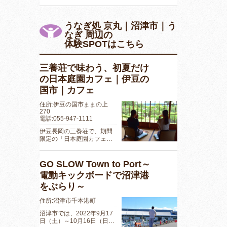
うなぎ処 京丸｜沼津市｜う
なぎ 周辺の
体験SPOTはこちら
三養荘で味わう、初夏だけ
の日本庭園カフェ｜伊豆の
国市｜カフェ
住所:伊豆の国市ままの上
270
電話:055-947-1111
伊豆長岡の三養荘で、期間
限定の「日本庭園カフェ…
GO SLOW Town to Port～
電動キックボードで沼津港
をぶらり～
住所:沼津市千本港町
沼津市では、2022年9月17
日（土）～10月16日（日…