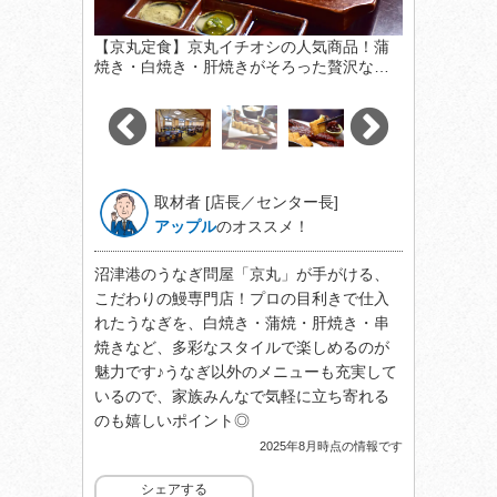
【京丸定食】京丸イチオシの人気商品！蒲
焼き・白焼き・肝焼きがそろった贅沢な…
取材者 [店長／センター長]
アップル
のオススメ！
沼津港のうなぎ問屋「京丸」が手がける、
こだわりの鰻専門店！プロの目利きで仕入
れたうなぎを、白焼き・蒲焼・肝焼き・串
焼きなど、多彩なスタイルで楽しめるのが
魅力です♪うなぎ以外のメニューも充実して
いるので、家族みんなで気軽に立ち寄れる
のも嬉しいポイント◎
2025年8月時点の情報です
シェアする