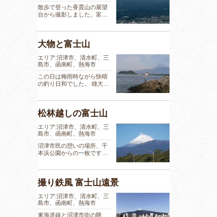
散歩で登った香貫山の展望
台から撮影しました。富…
大物と富士山
エリア:沼津市、清水町、三
島市、函南町、熱海市
この日は梅雨時ながら快晴
の釣り日和でした。 雄大…
松林越しの富士山
エリア:沼津市、清水町、三
島市、函南町、熱海市
沼津市民の憩いの場所、千
本浜公園からの一枚です…
撮り鉄風 富士山遠景
エリア:沼津市、清水町、三
島市、函南町、熱海市
東海道線と沼津市街の眺