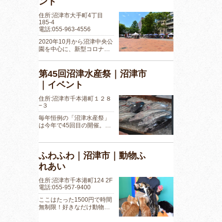
ント
住所:沼津市大手町4丁目
185-4
電話:055-963-4556
2020年10月から沼津中央公
園を中心に、新型コロナ…
第45回沼津水産祭｜沼津市
｜イベント
住所:沼津市千本港町１２８
−３
毎年恒例の「沼津水産祭」
は今年で45回目の開催。…
ふわふわ｜沼津市｜動物ふ
れあい
住所:沼津市千本港町124 2F
電話:055-957-9400
ここはたった1500円で時間
無制限！好きなだけ動物…