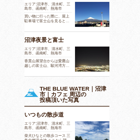
エリア:沼津市、清水町、三
島市、函南町、熱海市
買い物に行った際に、屋上
駐車場で富士山を見ると…
沼津夜景と富士
エリア:沼津市、清水町、三
島市、函南町、熱海市
香貫山展望台からは愛鷹山
越しの富士山、駿河湾方…
THE BLUE WATER｜沼津
市｜カフェ 周辺の
投稿頂いた写真
いつもの散歩道
エリア:沼津市、清水町、三
島市、函南町、熱海市
柴犬ひなとの散歩コース 三