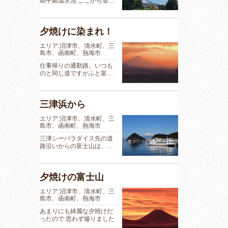
島中郷温水池 ここから望…
夕焼けに染まれ！
エリア:沼津市、清水町、三
島市、函南町、熱海市
仕事帰りの通勤路。いつも
のと同じ道ですがふと富…
三津浜から
エリア:沼津市、清水町、三
島市、函南町、熱海市
三津シーパラダイス先の道
路沿いからの富士山は、…
夕焼けの富士山
エリア:沼津市、清水町、三
島市、函南町、熱海市
あまりにも綺麗な夕焼けだ
ったので 思わず撮りました