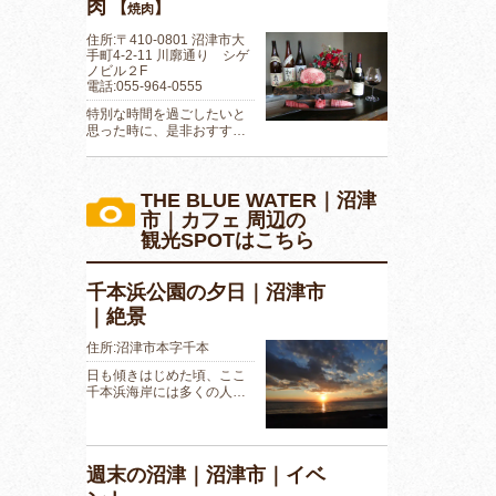
肉
【
】
焼肉
住所:〒410-0801 沼津市大
手町4-2-11 川廓通り シゲ
ノビル２F
電話:055-964-0555
特別な時間を過ごしたいと
思った時に、是非おすす…
THE BLUE WATER｜沼津
市｜カフェ 周辺の
観光SPOTはこちら
千本浜公園の夕日｜沼津市
｜絶景
住所:沼津市本字千本
日も傾きはじめた頃、ここ
千本浜海岸には多くの人…
週末の沼津｜沼津市｜イベ