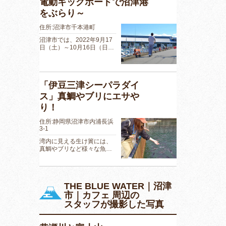
電動キックボードで沼津港
をぶらり～
住所:沼津市千本港町
沼津市では、2022年9月17
日（土）～10月16日（日…
「伊豆三津シーパラダイ
ス」真鯛やブリにエサや
り！
住所:静岡県沼津市内浦長浜
3-1
湾内に見える生け簀には、
真鯛やブリなど様々な魚…
THE BLUE WATER｜沼津
市｜カフェ 周辺の
スタッフが撮影した写真