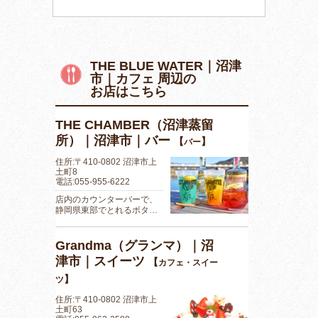
THE BLUE WATER｜沼津
市｜カフェ 周辺の
お店はこちら
THE CHAMBER（沼津蒸留
所）｜沼津市｜バー
【
】
バー
住所:〒410-0802 沼津市上
土町8
電話:055-955-6222
店内のカウンターバーで、
静岡県東部でとれるボタ…
Grandma（グランマ）｜沼
津市｜スイーツ
【
カフェ・スイー
】
ツ
住所:〒410-0802 沼津市上
土町63