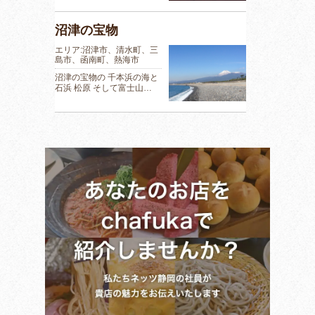
沼津の宝物
エリア:沼津市、清水町、三
島市、函南町、熱海市
沼津の宝物の 千本浜の海と
石浜 松原 そして富士山…