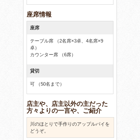
座席情報
座席
テーブル席 （2名席×3卓、4名席×9
卓）
カウンター席 （6席）
貸切
可 （50名まで）
店主や、店主以外の主だった
方々よりの一言や、ご紹介
川のほとりで手作りのアップルパイを
どうぞ。