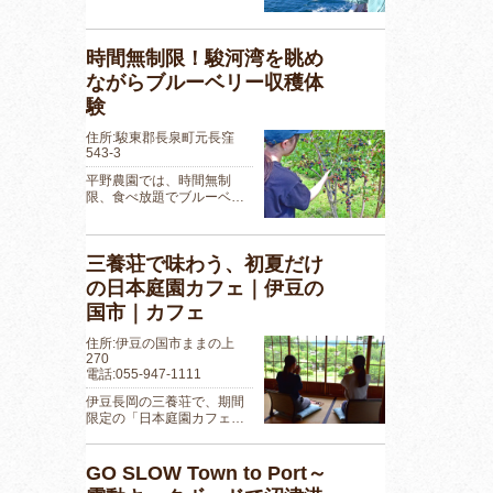
時間無制限！駿河湾を眺め
ながらブルーベリー収穫体
験
住所:駿東郡長泉町元長窪
543-3
平野農園では、時間無制
限、食べ放題でブルーベ…
三養荘で味わう、初夏だけ
の日本庭園カフェ｜伊豆の
国市｜カフェ
住所:伊豆の国市ままの上
270
電話:055-947-1111
伊豆長岡の三養荘で、期間
限定の「日本庭園カフェ…
GO SLOW Town to Port～