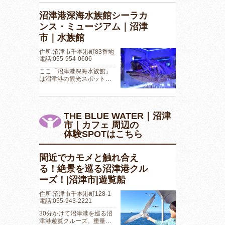
沼津港深海水族館シーラカ
ンス・ミュージアム｜沼津
市｜水族館
住所:沼津市千本港町83番地
電話:055-954-0606
ここ「沼津港深海水族館」
は沼津港の観光スポット…
THE BLUE WATER｜沼津
市｜カフェ 周辺の
体験SPOTはこちら
間近でカモメと触れ合え
る！絶景を巡る沼津港クル
ーズ！|沼津市|遊覧船
住所:沼津市千本港町128-1
電話:055-943-2221
30分かけて沼津港を巡る沼
津港遊覧クルーズ。重量…