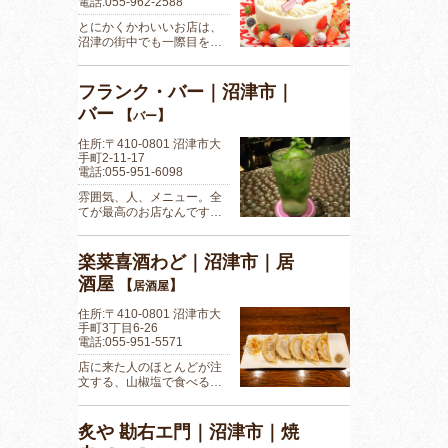
電話:055-962-2588
とにかくかわいいお店は、
沼津の街中でも一際目を…
フランク・バー｜沼津市｜
バー
【
】
バー
住所:〒410-0801 沼津市大
手町2-11-17
電話:055-951-6098
雰囲気、人、メニュー。全
てが最高のお店なんです…
楽菜喜酒わど｜沼津市｜居
酒屋
【
】
居酒屋
住所:〒410-0801 沼津市大
手町3丁目6-26
電話:055-951-5571
店に来た人のほとんどが注
文する、山椒塩で食べる…
炙や 勘右エ門｜沼津市｜焼