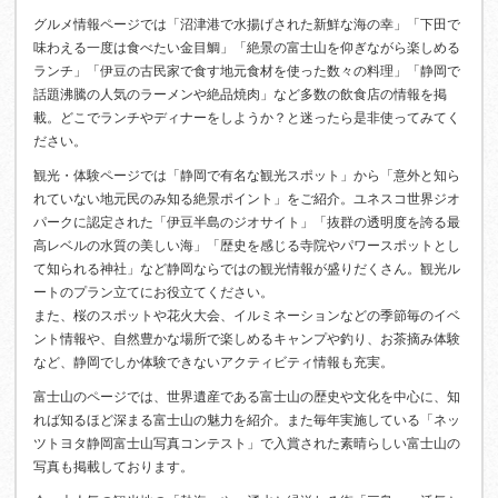
グルメ情報ページでは「沼津港で水揚げされた新鮮な海の幸」「下田で
味わえる一度は食べたい金目鯛」「絶景の富士山を仰ぎながら楽しめる
ランチ」「伊豆の古民家で食す地元食材を使った数々の料理」「静岡で
話題沸騰の人気のラーメンや絶品焼肉」など多数の飲食店の情報を掲
載。どこでランチやディナーをしようか？と迷ったら是非使ってみてく
ださい。
観光・体験ページでは「静岡で有名な観光スポット」から「意外と知ら
れていない地元民のみ知る絶景ポイント」をご紹介。ユネスコ世界ジオ
パークに認定された「伊豆半島のジオサイト」「抜群の透明度を誇る最
高レベルの水質の美しい海」「歴史を感じる寺院やパワースポットとし
て知られる神社」など静岡ならではの観光情報が盛りだくさん。観光ル
ートのプラン立てにお役立てください。
また、桜のスポットや花火大会、イルミネーションなどの季節毎のイベ
ント情報や、自然豊かな場所で楽しめるキャンプや釣り、お茶摘み体験
など、静岡でしか体験できないアクティビティ情報も充実。
富士山のページでは、世界遺産である富士山の歴史や文化を中心に、知
れば知るほど深まる富士山の魅力を紹介。また毎年実施している「ネッ
ツトヨタ静岡富士山写真コンテスト」で入賞された素晴らしい富士山の
写真も掲載しております。