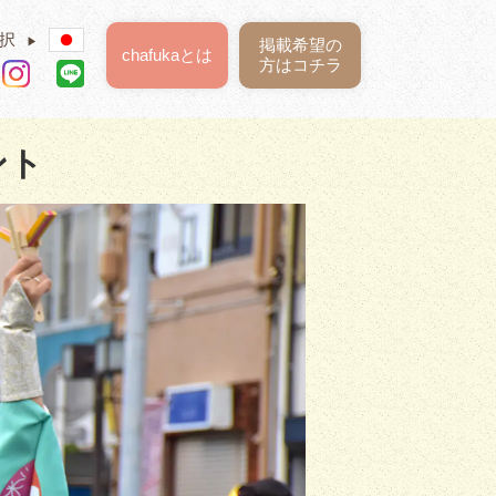
択
▶
掲載希望の
chafukaとは
方はコチラ
ント