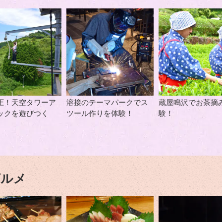
圧！天空タワーア
溶接のテーマパークでス
蔵屋鳴沢でお茶摘
ックを遊びつく
ツール作りを体験！
験！
グルメ