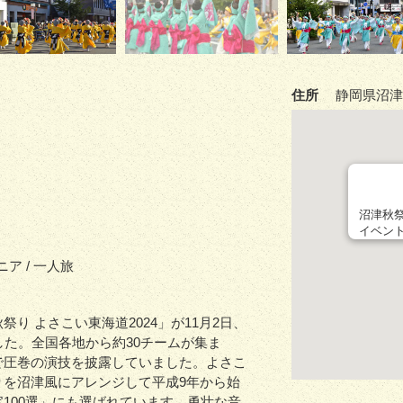
住所
静岡県沼津
沼津秋祭
イベン
シニア / 一人旅
り よさこい東海道2024」が11月2日、
した。全国各地から約30チームが集ま
で圧巻の演技を披露していました。よさこ
りを沼津風にアレンジして平成9年から始
100選」にも選ばれています。勇壮な音