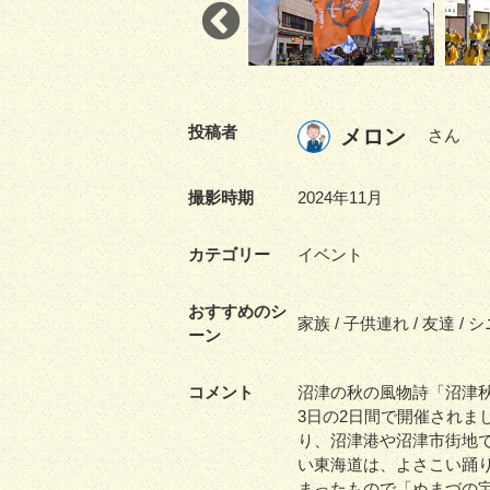
投稿者
メロン
さん
撮影時期
2024年11月
カテゴリー
イベント
おすすめのシ
家族 / 子供連れ / 友達 / 
ーン
コメント
沼津の秋の風物詩「沼津秋祭
3日の2日間で開催されま
り、沼津港や沼津市街地
い東海道は、よさこい踊
まったもので「ぬまづの宝