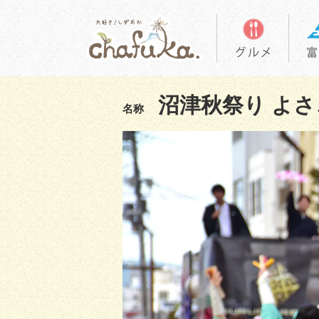
沼津秋祭り よさ
名称