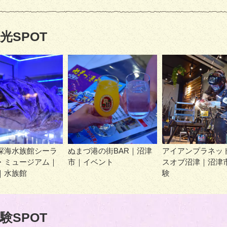
光SPOT
深海水族館シーラ
ぬまづ港の街BAR｜沼津
アイアンプラネッ
・ミュージアム｜
市｜イベント
スオブ沼津｜沼津
｜水族館
験
験SPOT