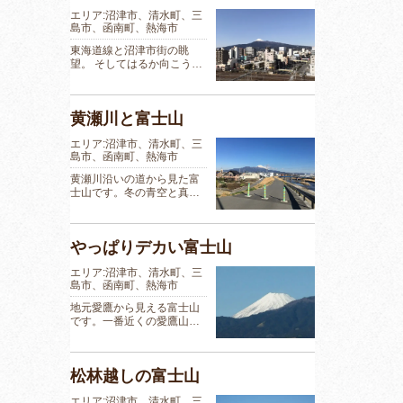
エリア:沼津市、清水町、三
島市、函南町、熱海市
東海道線と沼津市街の眺
望。 そしてはるか向こう…
黄瀬川と富士山
エリア:沼津市、清水町、三
島市、函南町、熱海市
黄瀬川沿いの道から見た富
士山です。冬の青空と真…
やっぱりデカい富士山
エリア:沼津市、清水町、三
島市、函南町、熱海市
地元愛鷹から見える富士山
です。一番近くの愛鷹山…
松林越しの富士山
エリア:沼津市、清水町、三