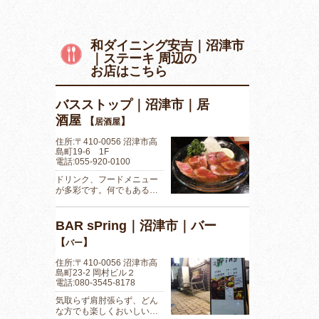
和ダイニング安吉｜沼津市
｜ステーキ 周辺の
お店はこちら
バスストップ｜沼津市｜居
酒屋
【
】
居酒屋
住所:〒410-0056 沼津市高
島町19-6 1F
電話:055-920-0100
ドリンク、フードメニュー
が多彩です。何でもある…
BAR sPring｜沼津市｜バー
【
】
バー
住所:〒410-0056 沼津市高
島町23-2 岡村ビル２
電話:080-3545-8178
気取らず肩肘張らず、どん
な方でも楽しくおいしい…