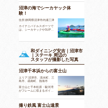
沼津の海でシーカヤック体
験！
住所:静岡県沼津市内浦三津
カイナニパドルスポーツで
は、シーカヤックやSUP…
和ダイニング安吉｜沼津市
｜ステーキ 周辺の
スタッフが撮影した写真
沼津千本浜からの富士山
エリア:沼津市、清水町、三
島市、函南町、熱海市
富士山と千本松原・駿河湾
がフレームに収まるポイ…
撮り鉄風 富士山遠景