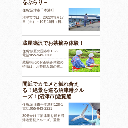
をぶらり～
住所:沼津市千本港町
沼津市では、2022年9月17
日（土）～10月16日（日…
蔵屋鳴沢でお茶摘み体験！
住所:伊豆の国市中1329
電話:055-949-1208
蔵屋鳴沢のお茶摘み体験の
特徴は、お茶摘み娘の衣…
間近でカモメと触れ合え
る！絶景を巡る沼津港クル
ーズ！|沼津市|遊覧船
住所:沼津市千本港町128-1
電話:055-943-2221
30分かけて沼津港を巡る沼
津港遊覧クルーズ。重量…