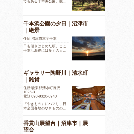
でもある千本浜公園。観…
千本浜公園の夕日｜沼津市
｜絶景
住所:沼津市本字千本
日も傾きはじめた頃、ここ
千本浜海岸には多くの人…
ギャラリー陶野川｜清水町
｜雑貨
住所:駿東郡清水町長沢
1026-3
電話:090-8320-6940
『やきもの』にハマり、日
本全国各地のやきものの…
香貫山展望台｜沼津市｜展
望台