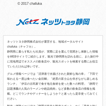
© 2017 chafuka
ネッツトヨタ静岡株式会社が運営する、地域ポータルサイト
chafuka（チャフカ）。
静岡県に暮らす私たち社員が、実際に足を運んで見聞きし体験した情報
をWEBサイトでご紹介します。観光で静岡県を訪れる前に、また旅行中
に現地周辺でオススメの飲食店や、観光スポットを検索する際にお役立
ていただければ幸いです。
グルメ情報ページでは「沼津港で水揚げされた新鮮な海の幸」「下田で
味わえる一度は食べたい金目鯛」「絶景の富士山を仰ぎながら楽しめる
ランチ」「伊豆の古民家で食す地元食材を使った数々の料理」「静岡で
話題沸騰の人気のラーメンや絶品焼肉」など多数の飲食店の情報を掲
載。どこでランチやディナーをしようか？と迷ったら是非使ってみてく
ださい。