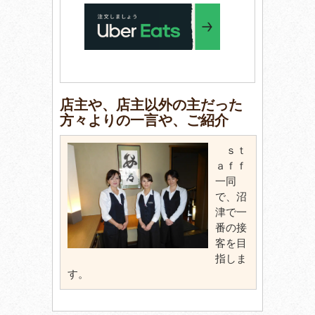
店主や、店主以外の主だった
方々よりの一言や、ご紹介
ｓｔ
ａｆｆ
一同
で、沼
津で一
番の接
客を目
指しま
す。