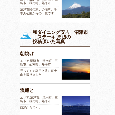
島市、函南町、熱海市
沼津市民の憩いの場所、千
本浜公園からの一枚です…
和ダイニング安吉｜沼津市
｜ステーキ 周辺の
投稿頂いた写真
朝焼け
エリア:沼津市、清水町、三
島市、函南町、熱海市
昇ってくる朝日と共に富士
山を撮りました
漁船と
エリア:沼津市、清水町、三
島市、函南町、熱海市
西浦からです。