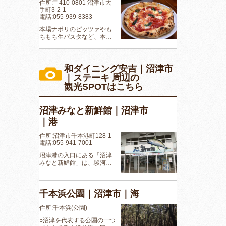
住所:〒410-0801 沼津市大
手町3-2-1
電話:055-939-8383
本場ナポリのピッツァやも
ちもち生パスタなど、本…
和ダイニング安吉｜沼津市
｜ステーキ 周辺の
観光SPOTはこちら
沼津みなと新鮮館｜沼津市
｜港
住所:沼津市千本港町128-1
電話:055-941-7001
沼津港の入口にある「沼津
みなと新鮮館」は、駿河…
千本浜公園｜沼津市｜海
住所:千本浜(公園)
○沼津を代表する公園の一つ