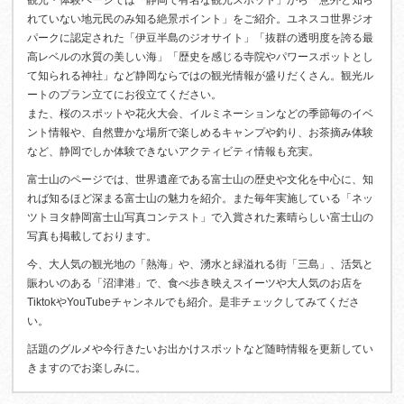
観光・体験ページでは「静岡で有名な観光スポット」から「意外と知ら
れていない地元民のみ知る絶景ポイント」をご紹介。ユネスコ世界ジオ
パークに認定された「伊豆半島のジオサイト」「抜群の透明度を誇る最
高レベルの水質の美しい海」「歴史を感じる寺院やパワースポットとし
て知られる神社」など静岡ならではの観光情報が盛りだくさん。観光ル
ートのプラン立てにお役立てください。
また、桜のスポットや花火大会、イルミネーションなどの季節毎のイベ
ント情報や、自然豊かな場所で楽しめるキャンプや釣り、お茶摘み体験
など、静岡でしか体験できないアクティビティ情報も充実。
富士山のページでは、世界遺産である富士山の歴史や文化を中心に、知
れば知るほど深まる富士山の魅力を紹介。また毎年実施している「ネッ
ツトヨタ静岡富士山写真コンテスト」で入賞された素晴らしい富士山の
写真も掲載しております。
今、大人気の観光地の「熱海」や、湧水と緑溢れる街「三島」、活気と
賑わいのある「沼津港」で、食べ歩き映えスイーツや大人気のお店を
TiktokやYouTubeチャンネルでも紹介。是非チェックしてみてくださ
い。
話題のグルメや今行きたいお出かけスポットなど随時情報を更新してい
きますのでお楽しみに。