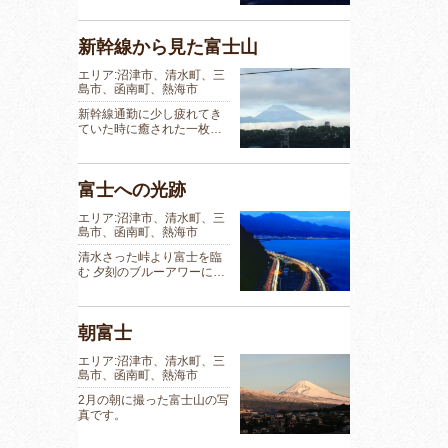
新幹線から見た富士山
エリア:沼津市、清水町、三
島市、函南町、熱海市
新幹線通勤に少し疲れてき
ていた時に癒された一枚…
富士への光跡
エリア:沼津市、清水町、三
島市、函南町、熱海市
清水さった峠より富士を臨
む 夕刻のブルーアワーに…
朝富士
エリア:沼津市、清水町、三
島市、函南町、熱海市
2月の朝に撮った富士山の写
真です。