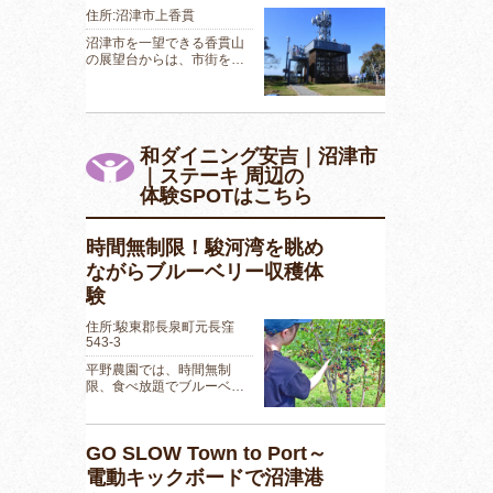
住所:沼津市上香貫
沼津市を一望できる香貫山
の展望台からは、市街を…
和ダイニング安吉｜沼津市
｜ステーキ 周辺の
体験SPOTはこちら
時間無制限！駿河湾を眺め
ながらブルーベリー収穫体
験
住所:駿東郡長泉町元長窪
543-3
平野農園では、時間無制
限、食べ放題でブルーベ…
GO SLOW Town to Port～
電動キックボードで沼津港