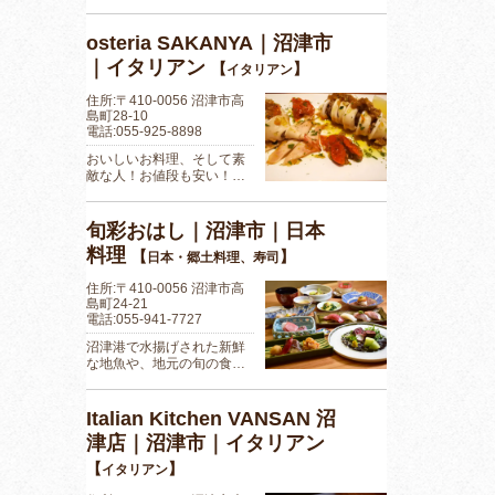
osteria SAKANYA｜沼津市
｜イタリアン
【
】
イタリアン
住所:〒410-0056 沼津市高
島町28-10
電話:055-925-8898
おいしいお料理、そして素
敵な人！お値段も安い！…
旬彩おはし｜沼津市｜日本
料理
【
】
日本・郷土料理、寿司
住所:〒410-0056 沼津市高
島町24-21
電話:055-941-7727
沼津港で水揚げされた新鮮
な地魚や、地元の旬の食…
Italian Kitchen VANSAN 沼
津店｜沼津市｜イタリアン
【
】
イタリアン