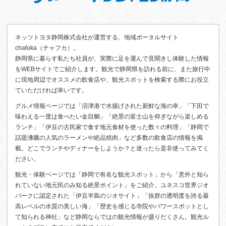
ネッツトヨタ静岡株式会社が運営する、地域ポータルサイト
chafuka（チャフカ）。
静岡県に暮らす私たち社員が、実際に足を運んで見聞きし体験した情報
をWEBサイトでご紹介します。観光で静岡県を訪れる前に、また旅行中
に現地周辺でオススメの飲食店や、観光スポットを検索する際にお役立
ていただければ幸いです。
グルメ情報ページでは「沼津港で水揚げされた新鮮な海の幸」「下田で
味わえる一度は食べたい金目鯛」「絶景の富士山を仰ぎながら楽しめる
ランチ」「伊豆の古民家で食す地元食材を使った数々の料理」「静岡で
話題沸騰の人気のラーメンや絶品焼肉」など多数の飲食店の情報を掲
載。どこでランチやディナーをしようか？と迷ったら是非使ってみてく
ださい。
観光・体験ページでは「静岡で有名な観光スポット」から「意外と知ら
れていない地元民のみ知る絶景ポイント」をご紹介。ユネスコ世界ジオ
パークに認定された「伊豆半島のジオサイト」「抜群の透明度を誇る最
高レベルの水質の美しい海」「歴史を感じる寺院やパワースポットとし
て知られる神社」など静岡ならではの観光情報が盛りだくさん。観光ル