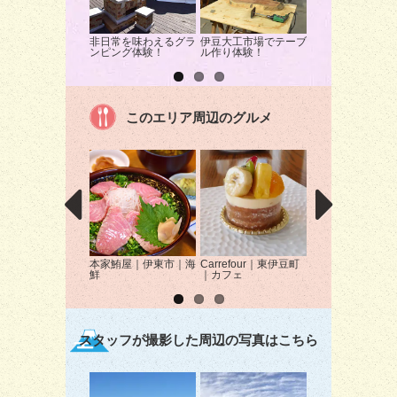
非日常を味わえるグラ
伊豆大工市場でテーブ
迫力のウォーキン
ンピング体験！
ル作り体験！
ファリ！
このエリア周辺のグルメ
本家鮪屋｜伊東市｜海
Carrefour｜東伊豆町
わらび餅専門店 
鮮
｜カフェ
｜伊東市｜スイー
スタッフが撮影した周辺の写真はこちら