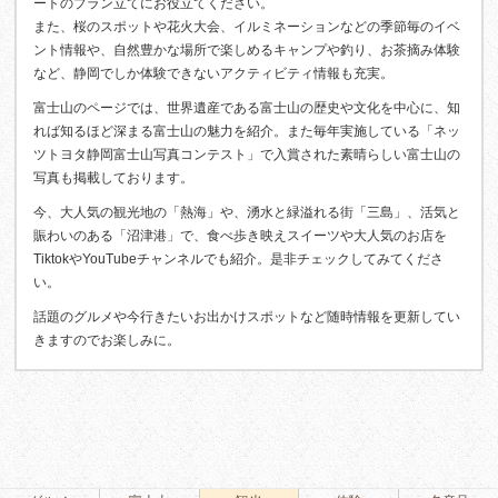
ートのプラン立てにお役立てください。
また、桜のスポットや花火大会、イルミネーションなどの季節毎のイベ
ント情報や、自然豊かな場所で楽しめるキャンプや釣り、お茶摘み体験
など、静岡でしか体験できないアクティビティ情報も充実。
富士山のページでは、世界遺産である富士山の歴史や文化を中心に、知
れば知るほど深まる富士山の魅力を紹介。また毎年実施している「ネッ
ツトヨタ静岡富士山写真コンテスト」で入賞された素晴らしい富士山の
写真も掲載しております。
今、大人気の観光地の「熱海」や、湧水と緑溢れる街「三島」、活気と
賑わいのある「沼津港」で、食べ歩き映えスイーツや大人気のお店を
TiktokやYouTubeチャンネルでも紹介。是非チェックしてみてくださ
い。
話題のグルメや今行きたいお出かけスポットなど随時情報を更新してい
きますのでお楽しみに。