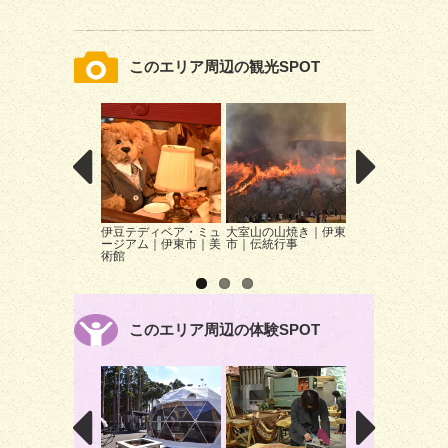
このエリア周辺の観光SPOT
伊豆テディベア・ミュ
大室山の山焼き｜伊東
グランイルミ～5t
ージアム｜伊東市｜美
市｜伝統行事
season～｜伊東
術館
イルミネーション
このエリア周辺の体験SPOT