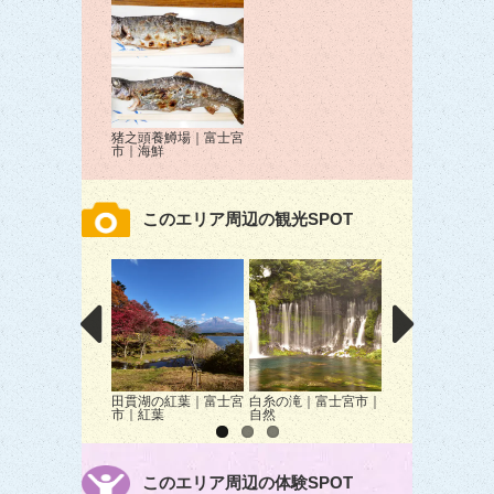
猪之頭養鱒場｜富士宮
市｜海鮮
このエリア周辺の観光SPOT
田貫湖の紅葉｜富士宮
白糸の滝｜富士宮市｜
富士芝桜まつり｜
市｜紅葉
自然
河口湖町｜イベン
このエリア周辺の体験SPOT