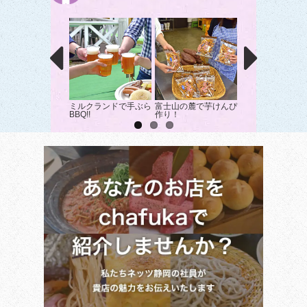
ミルクランドで手ぶら
富士山の麓で芋けんぴ
ミルクランドでバ
BBQ!!
作り！
クーヘン作りを体