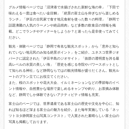
グルメ情報ページでは「沼津港で水揚げされた新鮮な海の幸」「下田で
味わえる一度は食べたい金目鯛」「絶景の富士山を仰ぎながら楽しめる
ランチ」「伊豆の古民家で食す地元食材を使った数々の料理」「静岡で
話題沸騰の人気のラーメンや絶品焼肉」など多数の飲食店の情報を掲
載。どこでランチやディナーをしようか？と迷ったら是非使ってみてく
ださい。
観光・体験ページでは「静岡で有名な観光スポット」から「意外と知ら
れていない地元民のみ知る絶景ポイント」をご紹介。ユネスコ世界ジオ
パークに認定された「伊豆半島のジオサイト」「抜群の透明度を誇る最
高レベルの水質の美しい海」「歴史を感じる寺院やパワースポットとし
て知られる神社」など静岡ならではの観光情報が盛りだくさん。観光ル
ートのプラン立てにお役立てください。
また、桜のスポットや花火大会、イルミネーションなどの季節毎のイベ
ント情報や、自然豊かな場所で楽しめるキャンプや釣り、お茶摘み体験
など、静岡でしか体験できないアクティビティ情報も充実。
富士山のページでは、世界遺産である富士山の歴史や文化を中心に、知
れば知るほど深まる富士山の魅力を紹介。また毎年実施している「ネッ
ツトヨタ静岡富士山写真コンテスト」で入賞された素晴らしい富士山の
写真も掲載しております。