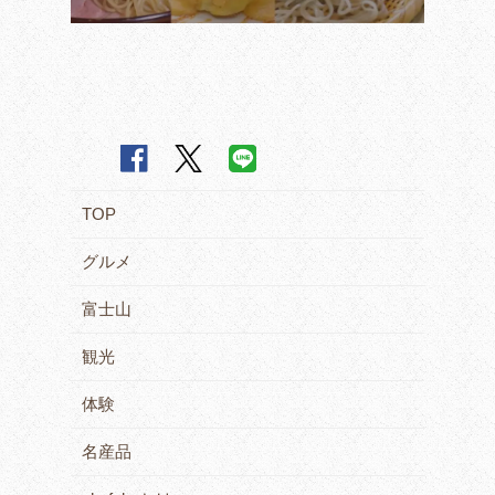
TOP
グルメ
富士山
観光
体験
名産品