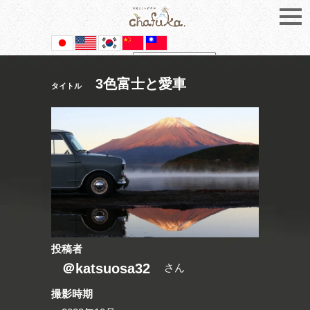
Powered by
Translate
3色富士と愛車
タイトル
投稿者
＠katsuosa32
さん
撮影時期