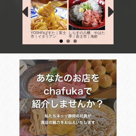
YOSHI'sぱすた｜富士
しらすの八幡 やはた
きむらや｜富士市
市｜イタリアン
亭｜富士市｜海鮮
酒屋