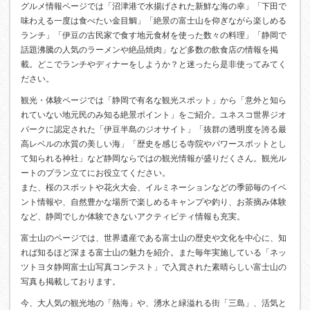
グルメ情報ページでは「沼津港で水揚げされた新鮮な海の幸」「下田で
味わえる一度は食べたい金目鯛」「絶景の富士山を仰ぎながら楽しめる
ランチ」「伊豆の古民家で食す地元食材を使った数々の料理」「静岡で
話題沸騰の人気のラーメンや絶品焼肉」など多数の飲食店の情報を掲
載。どこでランチやディナーをしようか？と迷ったら是非使ってみてく
ださい。
観光・体験ページでは「静岡で有名な観光スポット」から「意外と知ら
れていない地元民のみ知る絶景ポイント」をご紹介。ユネスコ世界ジオ
パークに認定された「伊豆半島のジオサイト」「抜群の透明度を誇る最
高レベルの水質の美しい海」「歴史を感じる寺院やパワースポットとし
て知られる神社」など静岡ならではの観光情報が盛りだくさん。観光ル
ートのプラン立てにお役立てください。
また、桜のスポットや花火大会、イルミネーションなどの季節毎のイベ
ント情報や、自然豊かな場所で楽しめるキャンプや釣り、お茶摘み体験
など、静岡でしか体験できないアクティビティ情報も充実。
富士山のページでは、世界遺産である富士山の歴史や文化を中心に、知
れば知るほど深まる富士山の魅力を紹介。また毎年実施している「ネッ
ツトヨタ静岡富士山写真コンテスト」で入賞された素晴らしい富士山の
写真も掲載しております。
今、大人気の観光地の「熱海」や、湧水と緑溢れる街「三島」、活気と