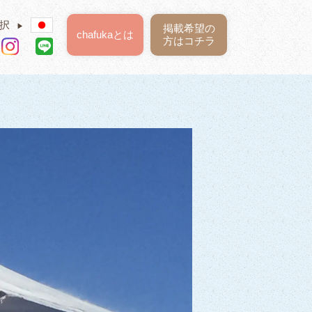
択
▶
掲載希望の
chafukaとは
方はコチラ