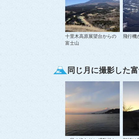
十里木高原展望台からの
飛行機
富士山
同じ月に撮影した富