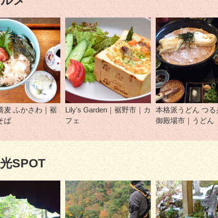
グルメ
蕎麦 ふかさわ｜裾
Lily's Garden｜裾野市｜カ
本格派うどん つる
そば
フェ
御殿場市｜うどん
光SPOT