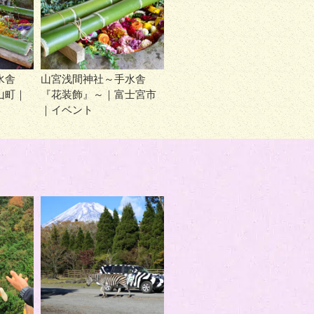
水舎
山宮浅間神社～手水舎
山町｜
『花装飾』～｜富士宮市
｜イベント