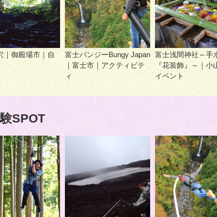
穴｜御殿場市｜自
富士バンジーBungy Japan
富士浅間神社～手
｜富士市｜アクティビテ
『花装飾』～｜小
ィ
イベント
験SPOT