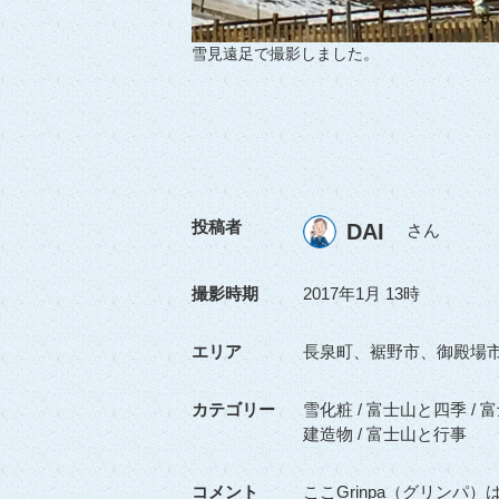
雪見遠足で撮影しました。
投稿者
DAI
さん
撮影時期
2017年1月 13時
エリア
長泉町、裾野市、御殿場
カテゴリー
雪化粧 / 富士山と四季 /
建造物 / 富士山と行事
コメント
ここGrinpa（グリン