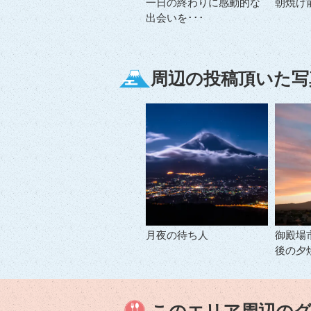
一日の終わりに感動的な
朝焼け
出会いを･･･
周辺の投稿頂いた写
月夜の待ち人
御殿場
後の夕