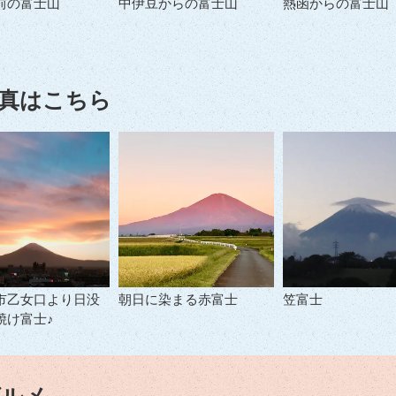
前の富士山
中伊豆からの富士山
熱函からの富士山
真はこちら
市乙女口より日没
朝日に染まる赤富士
笠富士
焼け富士♪