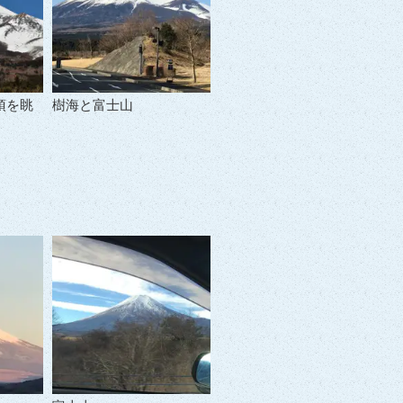
頂を眺
樹海と富士山