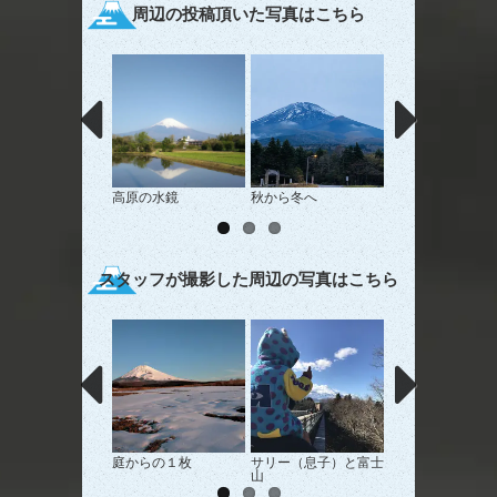
周辺の投稿頂いた写真はこちら
高原の水鏡
秋から冬へ
休日の締めくくり
スタッフが撮影した周辺の写真はこちら
庭からの１枚
サリー（息子）と富士
雲ひとつない綺麗
山
士山☆