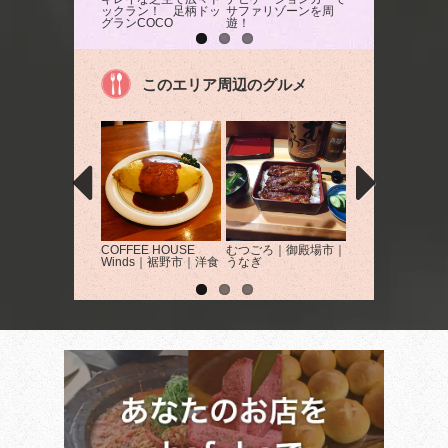
ックラン！ 足柄ドッ
サファリゾーンを周
眺めながらブルー
グランCOCO
遊！
ー収穫体験
このエリア周辺のグルメ
COFFEE HOUSE
むつごろ｜御殿場市｜
blueberry 御殿
Winds｜裾野市｜洋食
うなぎ
御殿場市｜パン・
ーツ