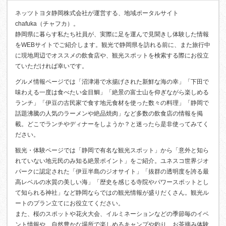
ネッツトヨタ静岡株式会社が運営する、地域ポータルサイト
chafuka（チャフカ）。
静岡県に暮らす私たち社員が、実際に足を運んで見聞きし体験した情報
をWEBサイトでご紹介します。観光で静岡県を訪れる前に、また旅行中
に現地周辺でオススメの飲食店や、観光スポットを検索する際にお役立
ていただければ幸いです。
グルメ情報ページでは「沼津港で水揚げされた新鮮な海の幸」「下田で
味わえる一度は食べたい金目鯛」「絶景の富士山を仰ぎながら楽しめる
ランチ」「伊豆の古民家で食す地元食材を使った数々の料理」「静岡で
話題沸騰の人気のラーメンや絶品焼肉」など多数の飲食店の情報を掲
載。どこでランチやディナーをしようか？と迷ったら是非使ってみてく
ださい。
観光・体験ページでは「静岡で有名な観光スポット」から「意外と知ら
れていない地元民のみ知る絶景ポイント」をご紹介。ユネスコ世界ジオ
パークに認定された「伊豆半島のジオサイト」「抜群の透明度を誇る最
高レベルの水質の美しい海」「歴史を感じる寺院やパワースポットとし
て知られる神社」など静岡ならではの観光情報が盛りだくさん。観光ル
ートのプラン立てにお役立てください。
また、桜のスポットや花火大会、イルミネーションなどの季節毎のイベ
ント情報や、自然豊かな場所で楽しめるキャンプや釣り、お茶摘み体験