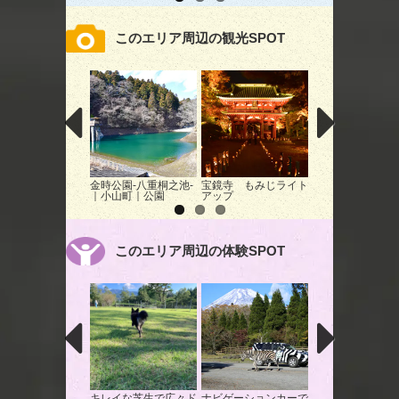
このエリア周辺の観光SPOT
金時公園-八重桐之池-
宝鏡寺 もみじライト
駿河平大通りのイ
｜小山町｜公園
アップ
ウ並木｜長泉町｜
このエリア周辺の体験SPOT
キレイな芝生で広々ド
ナビゲーションカーで
時間無制限！駿河