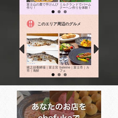
富士山の麓で芋けんぴ
ミルクランドでバーム
「動物ふれあい広
作り！
クーヘン作りを体験！
でえさやり体験！
このエリア周辺のグルメ
猪之頭養鱒場｜富士宮
baleine｜富士市｜カ
きむらや｜富士市
市｜海鮮
フェ
酒屋