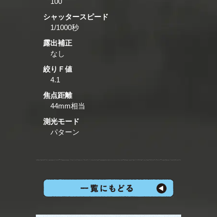
100
シャッタースピード
1/1000秒
露出補正
なし
絞りＦ値
4.1
焦点距離
44mm相当
測光モード
パターン