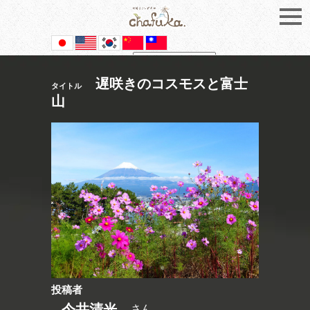
Powered by
Translate
遅咲きのコスモスと富士
タイトル
山
投稿者
今井清光
さん