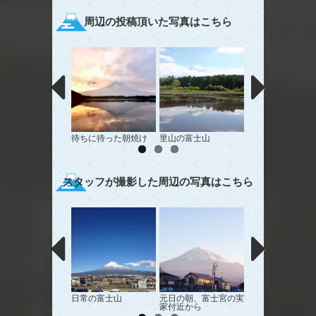
周辺の投稿頂いた写真はこちら
待ちに待った朝焼け
里山の富士山
春だなぁ~(๑′ᴗ‵๑)
スタッフが撮影した周辺の写真はこちら
日常の富士山
元日の朝、富士宮の実
夏の富士
家付近から