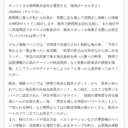
ネッツトヨタ静岡株式会社が運営する、地域ポータルサイト
chafuka（チャフカ）。
静岡県に暮らす私たち社員が、実際に足を運んで見聞きし体験した情報
をWEBサイトでご紹介します。観光で静岡県を訪れる前に、また旅行中
に現地周辺でオススメの飲食店や、観光スポットを検索する際にお役立
ていただければ幸いです。
グルメ情報ページでは「沼津港で水揚げされた新鮮な海の幸」「下田で
味わえる一度は食べたい金目鯛」「絶景の富士山を仰ぎながら楽しめる
ランチ」「伊豆の古民家で食す地元食材を使った数々の料理」「静岡で
話題沸騰の人気のラーメンや絶品焼肉」など多数の飲食店の情報を掲
載。どこでランチやディナーをしようか？と迷ったら是非使ってみてく
ださい。
観光・体験ページでは「静岡で有名な観光スポット」から「意外と知ら
れていない地元民のみ知る絶景ポイント」をご紹介。ユネスコ世界ジオ
パークに認定された「伊豆半島のジオサイト」「抜群の透明度を誇る最
高レベルの水質の美しい海」「歴史を感じる寺院やパワースポットとし
て知られる神社」など静岡ならではの観光情報が盛りだくさん。観光ル
ートのプラン立てにお役立てください。
また、桜のスポットや花火大会、イルミネーションなどの季節毎のイベ
ント情報や、自然豊かな場所で楽しめるキャンプや釣り、お茶摘み体験