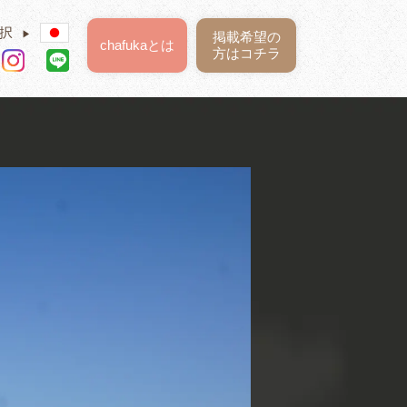
択
▶
掲載希望の
chafukaとは
方はコチラ