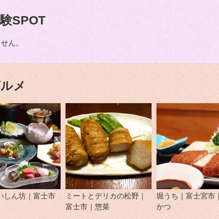
験SPOT
ません。
グルメ
いしん坊｜富士市
ミートとデリカの松野｜
堀うち｜富士宮市
富士市｜惣菜
かつ