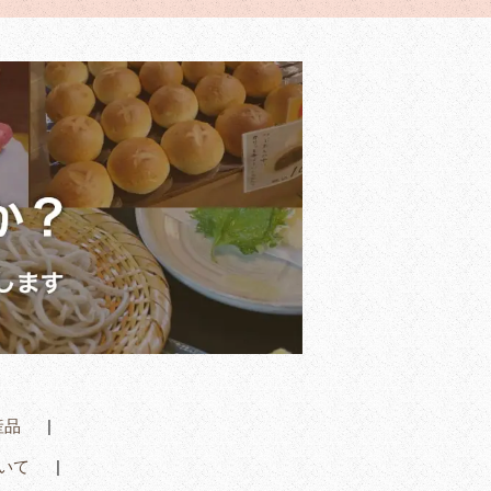
産品
いて