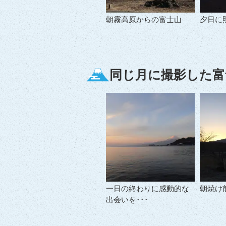
朝霧高原からの富士山
夕日に照
同じ月に撮影した富
一日の終わりに感動的な
朝焼け
出会いを･･･