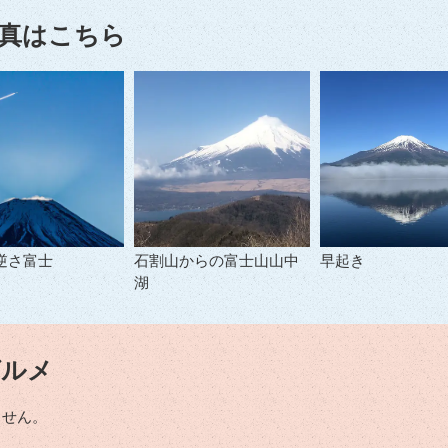
真はこちら
逆さ富士
石割山からの富士山山中
早起き
湖
グルメ
ません。