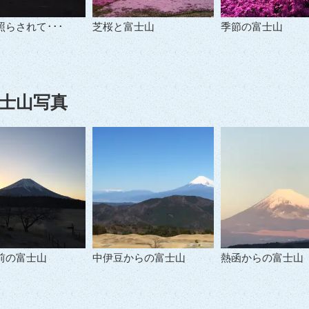
らされて･･･
芝桜と富士山
季節の富士山
士山写真
前の富士山
中伊豆からの富士山
熱函からの富士山