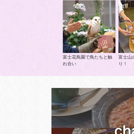
富士花鳥園で鳥たちと触
富士山
れ合い
り！