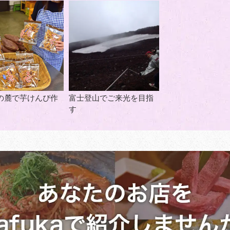
の麓で芋けんぴ作
富士登山でご来光を目指
す