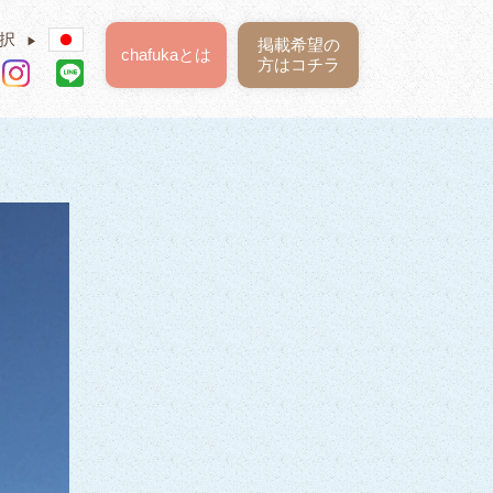
択
▶
掲載希望の
chafukaとは
方はコチラ