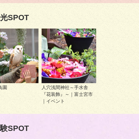
光SPOT
鳥園
人穴浅間神社～手水舎
『花装飾』～｜富士宮市
｜イベント
験SPOT