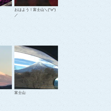
おはよう！富士山＼(^o^)
／
富士山