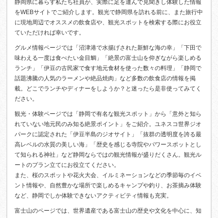
静岡県に暮らす私たち社員が、実際に足を運んで見聞きし体験した情報
をWEBサイトでご紹介します。観光で静岡県を訪れる前に、また旅行中
に現地周辺でオススメの飲食店や、観光スポットを検索する際にお役立
ていただければ幸いです。
グルメ情報ページでは「沼津港で水揚げされた新鮮な海の幸」「下田で
味わえる一度は食べたい金目鯛」「絶景の富士山を仰ぎながら楽しめる
ランチ」「伊豆の古民家で食す地元食材を使った数々の料理」「静岡で
話題沸騰の人気のラーメンや絶品焼肉」など多数の飲食店の情報を掲
載。どこでランチやディナーをしようか？と迷ったら是非使ってみてく
ださい。
観光・体験ページでは「静岡で有名な観光スポット」から「意外と知ら
れていない地元民のみ知る絶景ポイント」をご紹介。ユネスコ世界ジオ
パークに認定された「伊豆半島のジオサイト」「抜群の透明度を誇る最
高レベルの水質の美しい海」「歴史を感じる寺院やパワースポットとし
て知られる神社」など静岡ならではの観光情報が盛りだくさん。観光ル
ートのプラン立てにお役立てください。
また、桜のスポットや花火大会、イルミネーションなどの季節毎のイベ
ント情報や、自然豊かな場所で楽しめるキャンプや釣り、お茶摘み体験
など、静岡でしか体験できないアクティビティ情報も充実。
富士山のページでは、世界遺産である富士山の歴史や文化を中心に、知