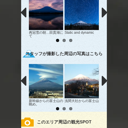
再冠雪の朝…田貫湖に
Static and dynamic
天母の春
て
スタッフが撮影した周辺の写真はこちら
新幹線からの富士山の
浅間大社からの富士山
通勤途中に見る富
眺め。
このエリア周辺の観光SPOT