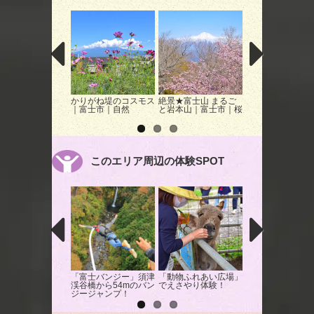
かりがね堤のコスモス
絶景★富士山 まるご
大石寺の桜
｜富士市｜自然
と岩本山｜富士市｜桜
このエリア周辺の体験SPOT
「富士バンジー」須津
「動物ふれあい広場」
富士登山でご来光
渓谷橋から54mのバン
でえさやり体験！
指す
ジージャンプ！