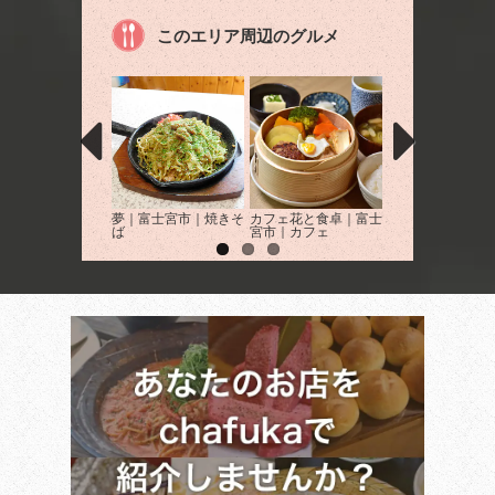
このエリア周辺のグルメ
夢｜富士宮市｜焼きそ
カフェ花と食卓｜富士
YOSHI'sぱすた
ば
宮市｜カフェ
市｜イタリアン