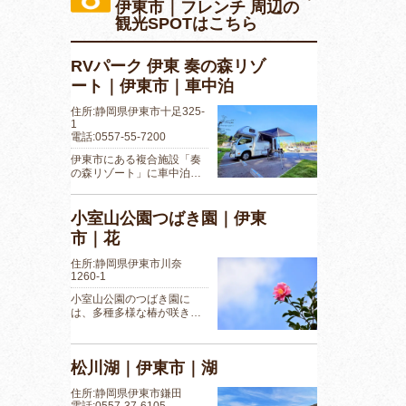
伊東市｜フレンチ 周辺の
観光SPOTはこちら
RVパーク 伊東 奏の森リゾ
ート｜伊東市｜車中泊
住所:静岡県伊東市十足325-
1
電話:0557-55-7200
伊東市にある複合施設「奏
の森リゾート」に車中泊…
小室山公園つばき園｜伊東
市｜花
住所:静岡県伊東市川奈
1260-1
小室山公園のつばき園に
は、多種多様な椿が咲き…
松川湖｜伊東市｜湖
住所:静岡県伊東市鎌田
電話:0557-37-6105