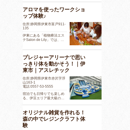
アロマを使ったワークショ
ップ体験♪
住所:静岡県伊東市富戸911-
135
伊東にある「植物療法エス
テSalon de Lily」では、…
プレジャーアリーナで思い
っきり体を動かそう！｜伊
東市｜アスレチック
住所:静岡県伊東市赤沢字浮
山163-1
電話:0557-53-5555
宿泊でも日帰りでも楽しめ
る、伊豆エリア最大級の…
オリジナル雑貨を作れる！
森の中でレジンクラフト体
験