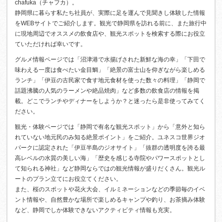
chafuka（チャフカ）。
静岡県に暮らす私たち社員が、実際に足を運んで見聞きし体験した情報
をWEBサイトでご紹介します。観光で静岡県を訪れる前に、また旅行中
に現地周辺でオススメの飲食店や、観光スポットを検索する際にお役立
ていただければ幸いです。
グルメ情報ページでは「沼津港で水揚げされた新鮮な海の幸」「下田で
味わえる一度は食べたい金目鯛」「絶景の富士山を仰ぎながら楽しめる
ランチ」「伊豆の古民家で食す地元食材を使った数々の料理」「静岡で
話題沸騰の人気のラーメンや絶品焼肉」など多数の飲食店の情報を掲
載。どこでランチやディナーをしようか？と迷ったら是非使ってみてく
ださい。
観光・体験ページでは「静岡で有名な観光スポット」から「意外と知ら
れていない地元民のみ知る絶景ポイント」をご紹介。ユネスコ世界ジオ
パークに認定された「伊豆半島のジオサイト」「抜群の透明度を誇る最
高レベルの水質の美しい海」「歴史を感じる寺院やパワースポットとし
て知られる神社」など静岡ならではの観光情報が盛りだくさん。観光ル
ートのプラン立てにお役立てください。
また、桜のスポットや花火大会、イルミネーションなどの季節毎のイベ
ント情報や、自然豊かな場所で楽しめるキャンプや釣り、お茶摘み体験
など、静岡でしか体験できないアクティビティ情報も充実。