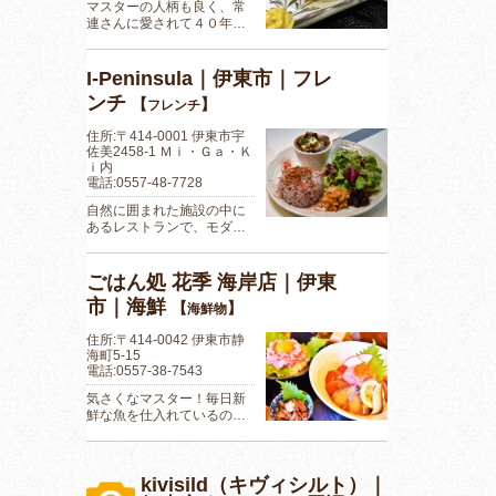
マスターの人柄も良く、常
連さんに愛されて４０年…
I-Peninsula｜伊東市｜フレ
ンチ
【
】
フレンチ
住所:〒414-0001 伊東市宇
佐美2458-1 Ｍｉ・Ｇａ・Ｋ
ｉ内
電話:0557-48-7728
自然に囲まれた施設の中に
あるレストランで、モダ…
ごはん処 花季 海岸店｜伊東
市｜海鮮
【
】
海鮮物
住所:〒414-0042 伊東市静
海町5-15
電話:0557-38-7543
気さくなマスター！毎日新
鮮な魚を仕入れているの…
kivisild（キヴィシルト）｜