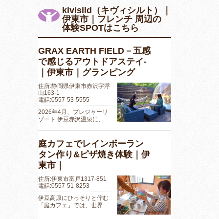
kivisild（キヴィシルト）｜
伊東市｜フレンチ 周辺の
体験SPOTはこちら
GRAX EARTH FIELD－五感
で感じるアウトドアステイ-
｜伊東市｜グランピング
住所:静岡県伊東市赤沢字浮
山163-1
電話:0557-53-5555
2026年4月、プレジャーリ
ゾート 伊豆赤沢温泉に、…
庭カフェでレインボーラン
タン作り&ピザ焼き体験｜伊
東市｜
住所:伊東市富戸1317-851
電話:0557-51-8253
伊豆高原にひっそりと佇む
「庭カフェ」では、世界…