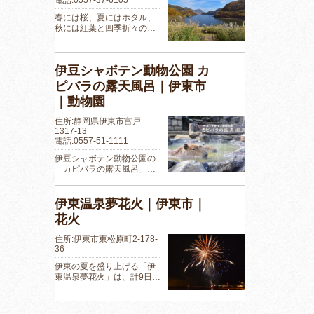
春には桜、夏にはホタル、
秋には紅葉と四季折々の…
伊豆シャボテン動物公園 カ
ピバラの露天風呂｜伊東市
｜動物園
住所:静岡県伊東市富戸
1317-13
電話:0557-51-1111
伊豆シャボテン動物公園の
「カピバラの露天風呂」…
伊東温泉夢花火｜伊東市｜
花火
住所:伊東市東松原町2-178-
36
伊東の夏を盛り上げる「伊
東温泉夢花火」は、計9日…