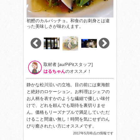
初鰹のカルパッチョ。和食のお刺身とは違
った美味しさが味わえます。
取材者 [au/PiPitスタッフ]
はるちゃん
のオススメ！
静かな松川沿いの立地、目の前には東海館
と絶好のロケーション。お料理はシェフの
お人柄を表すかのような繊細で優しい味付
けで、どれを頼んでも期待を裏切りませ
ん。価格もリーズナブルで満足していただ
けること間違い無し！時間を気にせずのん
びり癒されたい方にオススメです。
2017年5月時点の情報です