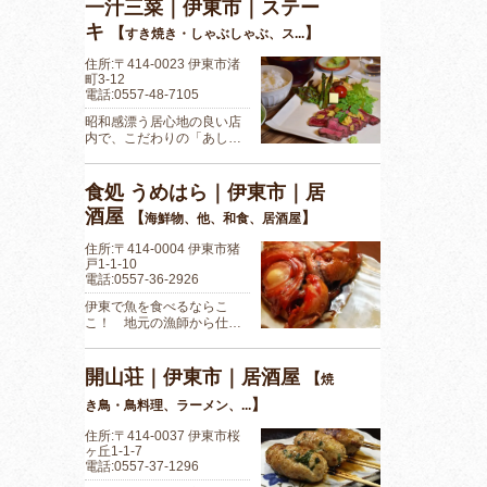
一汁三菜｜伊東市｜ステー
キ
【
】
すき焼き・しゃぶしゃぶ、ス...
住所:〒414-0023 伊東市渚
町3-12
電話:0557-48-7105
昭和感漂う居心地の良い店
内で、こだわりの「あし…
食処 うめはら｜伊東市｜居
酒屋
【
】
海鮮物、他、和食、居酒屋
住所:〒414-0004 伊東市猪
戸1-1-10
電話:0557-36-2926
伊東で魚を食べるならこ
こ！ 地元の漁師から仕…
開山荘｜伊東市｜居酒屋
【
焼
】
き鳥・鳥料理、ラーメン、...
住所:〒414-0037 伊東市桜
ヶ丘1-1-7
電話:0557-37-1296