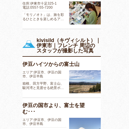
住所:伊東市十足325-1
電話:0557-55-7200
「モリノオト」は、旅を彩
るひとときを楽しめるア…
kivisild（キヴィシルト）｜
伊東市｜フレンチ 周辺の
スタッフが撮影した写真
伊豆ハイツからの富士山
エリア:伊豆市、伊豆の国
市、伊豆半島
箱根、田方平野、富士山、
駿河湾と見渡せる絶景ポ…
伊豆の国市より、富士を望
む･･･
エリア:伊豆市、伊豆の国
市、伊豆半島