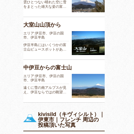
雲ひとつない晴れた空に雪
をまとった雄大な姿の富…
大室山山頂から
エリア:伊豆市、伊豆の国
市、伊豆半島
伊豆半島にはいくつかの富
士山ビュースポットがあ…
中伊豆からの富士山
エリア:伊豆市、伊豆の国
市、伊豆半島
遠くに雪の南アルプスが見
え、伊豆ならではの眺望…
kivisild（キヴィシルト）｜
伊東市｜フレンチ 周辺の
投稿頂いた写真