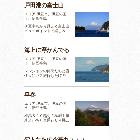
戸田港の富士山
エリア:伊豆市、伊豆の国
市、伊豆半島
伊豆半島から見える富士山
ビューポイントで楽しみ…
海上に浮かんでる
エリア:伊豆市、伊豆の国
市、伊豆半島
マンションの仲間たちと西
伊豆にバス旅行した時の…
早春
エリア:伊豆市、伊豆の国
市、伊豆半島
標高８００越えの葛城山遊
歩道があり車通行ＯＫ幾…
恋人たちの夕暮れ・・・