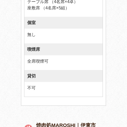
テーブル席 （4名席×4卓）
座敷席 （4名席×5組）
個室
無し
喫煙席
全席喫煙可
貸切
不可
焼肉処MAROSHI｜伊東市