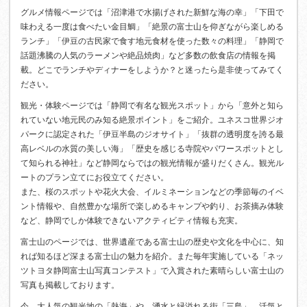
グルメ情報ページでは「沼津港で水揚げされた新鮮な海の幸」「下田で
味わえる一度は食べたい金目鯛」「絶景の富士山を仰ぎながら楽しめる
ランチ」「伊豆の古民家で食す地元食材を使った数々の料理」「静岡で
話題沸騰の人気のラーメンや絶品焼肉」など多数の飲食店の情報を掲
載。どこでランチやディナーをしようか？と迷ったら是非使ってみてく
ださい。
観光・体験ページでは「静岡で有名な観光スポット」から「意外と知ら
れていない地元民のみ知る絶景ポイント」をご紹介。ユネスコ世界ジオ
パークに認定された「伊豆半島のジオサイト」「抜群の透明度を誇る最
高レベルの水質の美しい海」「歴史を感じる寺院やパワースポットとし
て知られる神社」など静岡ならではの観光情報が盛りだくさん。観光ル
ートのプラン立てにお役立てください。
また、桜のスポットや花火大会、イルミネーションなどの季節毎のイベ
ント情報や、自然豊かな場所で楽しめるキャンプや釣り、お茶摘み体験
など、静岡でしか体験できないアクティビティ情報も充実。
富士山のページでは、世界遺産である富士山の歴史や文化を中心に、知
れば知るほど深まる富士山の魅力を紹介。また毎年実施している「ネッ
ツトヨタ静岡富士山写真コンテスト」で入賞された素晴らしい富士山の
写真も掲載しております。
今、大人気の観光地の「熱海」や、湧水と緑溢れる街「三島」、活気と