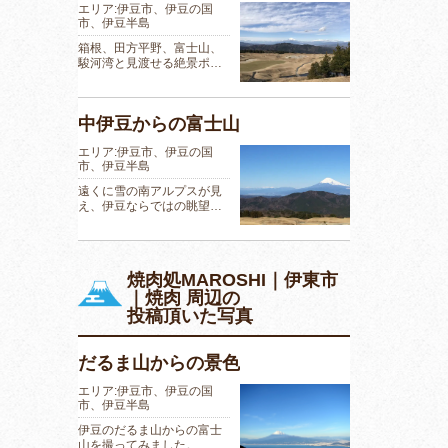
エリア:伊豆市、伊豆の国
市、伊豆半島
箱根、田方平野、富士山、
駿河湾と見渡せる絶景ポ…
中伊豆からの富士山
エリア:伊豆市、伊豆の国
市、伊豆半島
遠くに雪の南アルプスが見
え、伊豆ならではの眺望…
焼肉処MAROSHI｜伊東市
｜焼肉 周辺の
投稿頂いた写真
だるま山からの景色
エリア:伊豆市、伊豆の国
市、伊豆半島
伊豆のだるま山からの富士
山を撮ってみました。