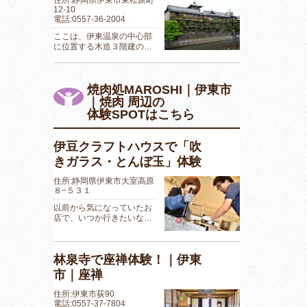
12-10
電話:0557-36-2004
ここは、伊東温泉の中心部
に位置する木造３階建の…
焼肉処MAROSHI｜伊東市
｜焼肉 周辺の
体験SPOTはこちら
伊豆クラフトハウスで「吹
きガラス・とんぼ玉」体験
住所:静岡県伊東市大室高原
８−５３１
以前から気になっていたお
店で、いつか行きたいな…
林泉寺で座禅体験！｜伊東
市｜座禅
住所:伊東市荻90
電話:0557-37-7804