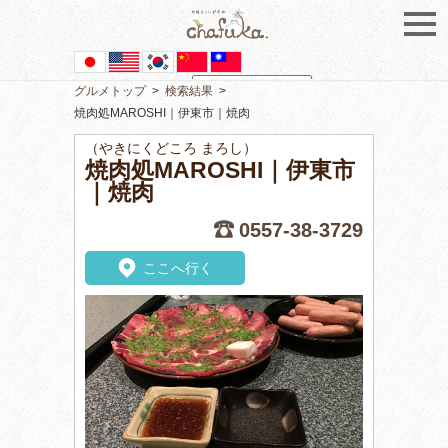
グルメトップ
>
検索結果
>
Powered by
Translate
焼肉処MAROSHI｜伊東市｜焼肉
（やきにくどころ まろし）
焼肉処MAROSHI｜伊東市
｜焼肉
0557-38-3729
ここへ行く