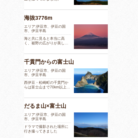
海抜3776m
エリア:伊豆市、伊豆の国
市、伊豆半島
海と共に見ると本当に高
く、裾野の広がりが美し…
千貫門からの富士山
エリア:伊豆市、伊豆の国
市、伊豆半島
西伊豆・松崎町の千貫門か
らは富士山まで70km以上…
だるま山×富士山
エリア:伊豆市、伊豆の国
市、伊豆半島
ドラマで撮影された場所に
行き撮ってきました