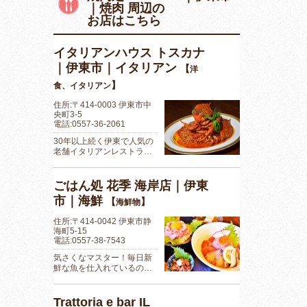
｜焼肉 周辺の
お店はこちら
イタリアンハウス トスカナ
｜伊東市｜イタリアン
【
洋
】
食、イタリアン
住所:〒414-0003 伊東市中
央町3-5
電話:0557-36-2061
30年以上続く伊東で人気の
老舗イタリアンレストラ…
ごはん処 花季 海岸店｜伊東
市｜海鮮
【
】
海鮮物
住所:〒414-0042 伊東市静
海町5-15
電話:0557-38-7543
気さくなマスター！毎日新
鮮な魚を仕入れているの…
Trattoria e bar IL