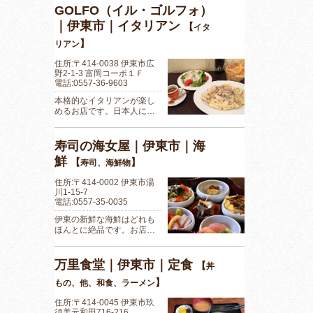
GOLFO（イル・ゴルフォ）
｜伊東市｜イタリアン
【
イタ
】
リアン
住所:〒414-0038 伊東市広
野2-1-3 富岡コーポ１Ｆ
電話:0557-36-9603
本格的なイタリアンが楽し
めるお店です。日本人に…
寿司の海女屋｜伊東市｜海
鮮
【
】
寿司、海鮮物
住所:〒414-0002 伊東市湯
川1-15-7
電話:0557-35-0035
伊東の新鮮な海鮮はどれも
ほんとに絶品です。お店…
万里食堂｜伊東市｜定食
【
丼
】
もの、他、和食、ラーメン
住所:〒414-0045 伊東市玖
須美元和田716-216