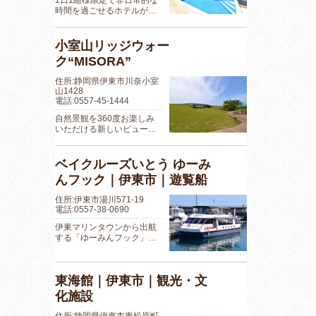
時間を過ごせるホテルが…
小室山リッジウォー
ク“MISORA”
住所:静岡県伊東市川奈小室
山1428
電話:0557-45-1444
自然景観を360度お楽しみ
いただける新しいビュー…
ベイクルーズいとう ゆーみ
んフック｜伊東市｜遊覧船
住所:伊東市湯川571-19
電話:0557-38-0690
伊東マリンタウンから出航
する「ゆーみんフック」…
東海館｜伊東市｜観光・文
化施設
住所:静岡県伊東市東松原町