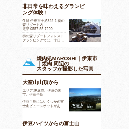
非日常を味わえるグランピ
ング体験！
住所:伊東市十足325-1 奏の
森リゾート内
電話:0557-55-7200
奏の森リゾートフォレスト
グランピングでは、非日…
焼肉処MAROSHI｜伊東市
｜焼肉 周辺の
スタッフが撮影した写真
大室山山頂から
エリア:伊豆市、伊豆の国
市、伊豆半島
伊豆半島にはいくつかの富
士山ビュースポットがあ…
伊豆ハイツからの富士山