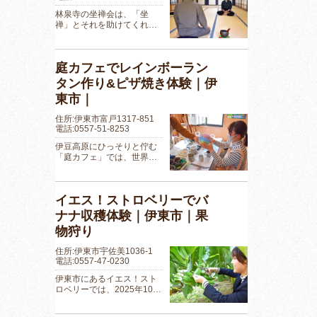
林泉寺の坐禅会は、「坐
禅」とそれを助けてくれ…
庭カフェでレインボーラン
タン作り&ピザ焼き体験｜伊
東市｜
住所:伊東市富戸1317-851
電話:0557-51-8253
伊豆高原にひっそりと佇む
「庭カフェ」では、世界…
イエス！ストロベリーでバ
ナナ収穫体験｜伊東市｜果
物狩り
住所:伊東市宇佐美1036-1
電話:0557-47-0230
伊東市にあるイエス！スト
ロベリーでは、2025年10…