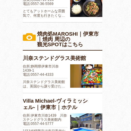
電話:0557-36-5569
とてもアットホームな雰囲
気で、何度も行きたくな…
焼肉処MAROSHI｜伊東市
｜焼肉 周辺の
観光SPOTはこちら
川奈ステンドグラス美術館
住所:静岡県伊東市川奈
1439-1
電話:0557-44-4333
川奈ステンドグラス美術館
は、英国から譲り受けた…
Villa Michael-ヴィラミッシ
ェル-｜伊東市｜ホテル
住所:伊東市川奈1439 川奈
ステンドグラス美術館内
電話:0557-44-5777
1日1組様限定で非日常的な