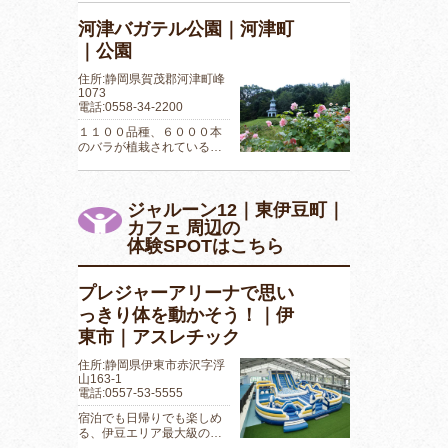
河津バガテル公園｜河津町
｜公園
住所:静岡県賀茂郡河津町峰
1073
電話:0558-34-2200
１１００品種、６０００本
のバラが植栽されている…
ジャルーン12｜東伊豆町｜
カフェ 周辺の
体験SPOTはこちら
プレジャーアリーナで思い
っきり体を動かそう！｜伊
東市｜アスレチック
住所:静岡県伊東市赤沢字浮
山163-1
電話:0557-53-5555
宿泊でも日帰りでも楽しめ
る、伊豆エリア最大級の…