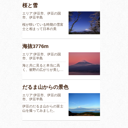
桜と雪
エリア:伊豆市、伊豆の国
市、伊豆半島
桜が咲いている時期の雪富
士と相まって日本の美
海抜3776m
エリア:伊豆市、伊豆の国
市、伊豆半島
海と共に見ると本当に高
く、裾野の広がりが美し…
だるま山からの景色
エリア:伊豆市、伊豆の国
市、伊豆半島
伊豆のだるま山からの富士
山を撮ってみました。