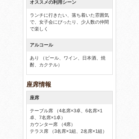
オススメの利用シーン
ランチに行きたい、落ち着いた雰囲気
で、女子会にぴったり、少人数の仲間
で楽しく
アルコール
あり （ビール、ワイン、日本酒、焼
酎、カクテル）
座席情報
座席
テーブル席 （4名席×3卓、6名席×1
卓、7名席×1卓）
カウンター席 （4席）
テラス席 （3名席×1組、2名席×1組）