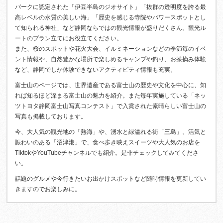
パークに認定された「伊豆半島のジオサイト」「抜群の透明度を誇る最
高レベルの水質の美しい海」「歴史を感じる寺院やパワースポットとし
て知られる神社」など静岡ならではの観光情報が盛りだくさん。観光ル
ートのプラン立てにお役立てください。
また、桜のスポットや花火大会、イルミネーションなどの季節毎のイベ
ント情報や、自然豊かな場所で楽しめるキャンプや釣り、お茶摘み体験
など、静岡でしか体験できないアクティビティ情報も充実。
富士山のページでは、世界遺産である富士山の歴史や文化を中心に、知
れば知るほど深まる富士山の魅力を紹介。また毎年実施している「ネッ
ツトヨタ静岡富士山写真コンテスト」で入賞された素晴らしい富士山の
写真も掲載しております。
今、大人気の観光地の「熱海」や、湧水と緑溢れる街「三島」、活気と
賑わいのある「沼津港」で、食べ歩き映えスイーツや大人気のお店を
TiktokやYouTubeチャンネルでも紹介。是非チェックしてみてくださ
い。
話題のグルメや今行きたいお出かけスポットなど随時情報を更新してい
きますのでお楽しみに。