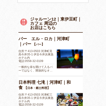
ジャルーン12｜東伊豆町｜
カフェ 周辺の
お店はこちら
バー エル・ロカ｜河津町
｜バー
【
】
バー
住所:〒413-0503 河津町見
高今井35-1 伊豆今井浜東急
ホテル内
電話:0558-32-0109
一般的な扉を開けて入るバ
ーではなく、開放的なオ…
日本料理 七滝｜河津町｜和
食
【
】
日本・郷土料理
住所:〒413-0503 河津町三
高今井35-1 伊豆今井浜東急
ホテル内
電話:0558-32-0109