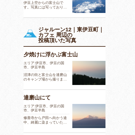
伊豆上空からの富士山で
す。写真には写っており…
ジャルーン12｜東伊豆町｜
カフェ 周辺の
投稿頂いた写真
夕焼けに浮かぶ富士山
エリア:伊豆市、伊豆の国
市、伊豆半島
沼津の街と富士山を達磨山
のキャンプ場から撮りま…
達磨山にて
エリア:伊豆市、伊豆の国
市、伊豆半島
修善寺から戸田へ向かう途
中、綺麗に染まっていた…