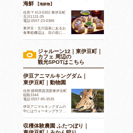
海鮮
【
】
海鮮物
住所:〒413-0302 東伊豆町
北川1131-35
電話:0557-23-0366
東伊豆・北川温泉にあるお
食事処磯辺は、目の前に…
ジャルーン12｜東伊豆町｜
カフェ 周辺の
観光SPOTはこちら
伊豆アニマルキングダム｜
東伊豆町｜動物園
住所:静岡県賀茂郡東伊豆町
稲取3344
電話:0557-95-3535
伊豆アニマルキングダムの
中にはウォーキングサフ…
収穫体験農園 ふたつぼり｜
東伊豆町｜みかん狩り