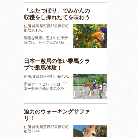
「ふたつぼり」でみかんの
収穫をし採れたてを味わう
住所:静岡県賀茂郡東伊豆町
稲取1813-1
温暖な気候に恵まれた東伊
豆では、たくさんの品種…
日本一敷居の低い乗馬クラ
ブで乗馬体験！
住所:賀茂郡河津町小鍋40-1
天城ホースビレッジは「日
本一敷居の低い乗馬クラ…
迫力のウォーキングサファ
リ！
住所:静岡県賀茂郡東伊豆町
稲取3344