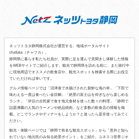
ネッツトヨタ静岡株式会社が運営する、地域ポータルサイト
chafuka（チャフカ）。
静岡県に暮らす私たち社員が、実際に足を運んで見聞きし体験した情報
をWEBサイトでご紹介します。観光で静岡県を訪れる前に、また旅行中
に現地周辺でオススメの飲食店や、観光スポットを検索する際にお役立
ていただければ幸いです。
グルメ情報ページでは「沼津港で水揚げされた新鮮な海の幸」「下田で
味わえる一度は食べたい金目鯛」「絶景の富士山を仰ぎながら楽しめる
ランチ」「伊豆の古民家で食す地元食材を使った数々の料理」「静岡で
話題沸騰の人気のラーメンや絶品焼肉」など多数の飲食店の情報を掲
載。どこでランチやディナーをしようか？と迷ったら是非使ってみてく
ださい。
観光・体験ページでは「静岡で有名な観光スポット」から「意外と知ら
れていない地元民のみ知る絶景ポイント」をご紹介。ユネスコ世界ジオ