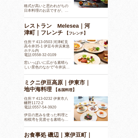
格式が高いと思われがちの
日本料理のお店ですが、…
レストラン Melesea｜河
津町｜フレンチ
【
】
フレンチ
住所:〒413-0503 河津町見
高今井35-1 伊豆今井浜東急
ホテル内
電話:0558-32-0109
窓いっぱいに広がる素晴ら
しい景色のなかで”今井浜…
ミクニ伊豆高原｜伊東市｜
地中海料理
【
】
各国料理
住所:〒413-0232 伊東市八
幡野1172-2
電話:0557-54-3920
伊豆の恵みを使った料理と
相模湾を見渡せる素晴ら…
お食事処 磯辺｜東伊豆町｜