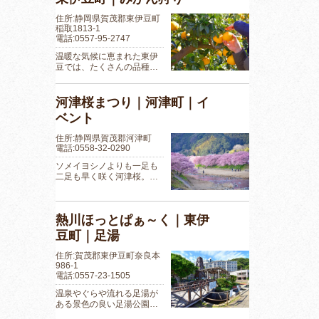
住所:静岡県賀茂郡東伊豆町
稲取1813-1
電話:0557-95-2747
温暖な気候に恵まれた東伊
豆では、たくさんの品種…
河津桜まつり｜河津町｜イ
ベント
住所:静岡県賀茂郡河津町
電話:0558-32-0290
ソメイヨシノよりも一足も
二足も早く咲く河津桜。…
熱川ほっとぱぁ～く｜東伊
豆町｜足湯
住所:賀茂郡東伊豆町奈良本
986-1
電話:0557-23-1505
温泉やぐらや流れる足湯が
ある景色の良い足湯公園…