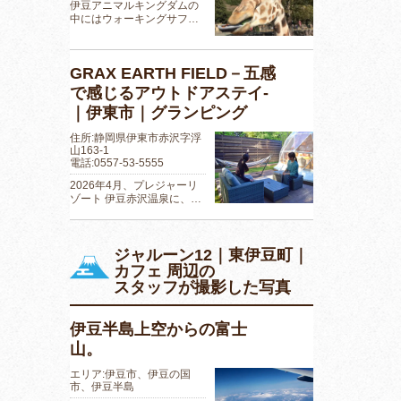
伊豆アニマルキングダムの
中にはウォーキングサフ…
GRAX EARTH FIELD－五感
で感じるアウトドアステイ-
｜伊東市｜グランピング
住所:静岡県伊東市赤沢字浮
山163-1
電話:0557-53-5555
2026年4月、プレジャーリ
ゾート 伊豆赤沢温泉に、…
ジャルーン12｜東伊豆町｜
カフェ 周辺の
スタッフが撮影した写真
伊豆半島上空からの富士
山。
エリア:伊豆市、伊豆の国
市、伊豆半島