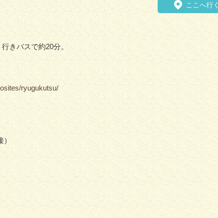
ここへ行
行きバスで約20分。
eosites/ryugukutsu/
接）