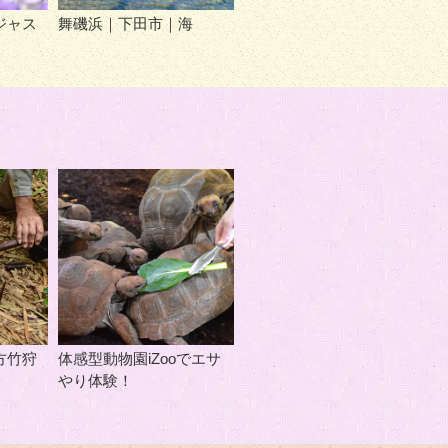
ジャス
舞磯浜｜下田市｜海
方竹狩
体感型動物園iZooでエサ
やり体験！