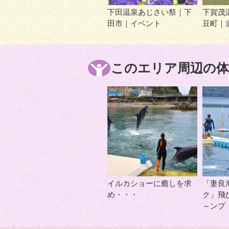
下田温泉あじさい祭｜下
下賀茂
田市｜イベント
豆町｜
このエリア周辺の体
イルカショーに癒しを求
「妻良
め・・・
ク」飛
～ンプ