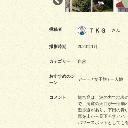
投稿者
ＴＫＧ
さん
撮影時期
2020年1月
カテゴリー
自然
おすすめのシ
デート / 女子旅 / 一人旅
ーン
コメント
龍宮窟は、波の力で地表
で、洞窟の天井が一部崩
遊歩道があり、下田の青
窟を上から見下ろすとハ
パワースポットとしても