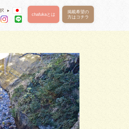
択
▶
掲載希望の
chafukaとは
方はコチラ