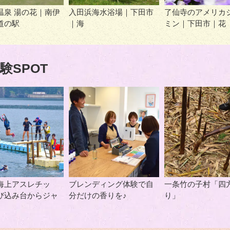
温泉 湯の花｜南伊
入田浜海水浴場｜下田市
了仙寺のアメリカ
道の駅
｜海
ミン｜下田市｜花
験SPOT
海上アスレチッ
ブレンディング体験で自
一条竹の子村「四
び込み台からジャ
分だけの香りを♪
り」