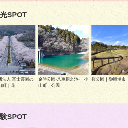
光SPOT
団法人 富士霊園の
金時公園-八重桐之池-｜小
桜公園｜御殿場市
山町｜花
山町｜公園
験SPOT