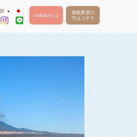
択
▶
掲載希望の
chafukaとは
方はコチラ