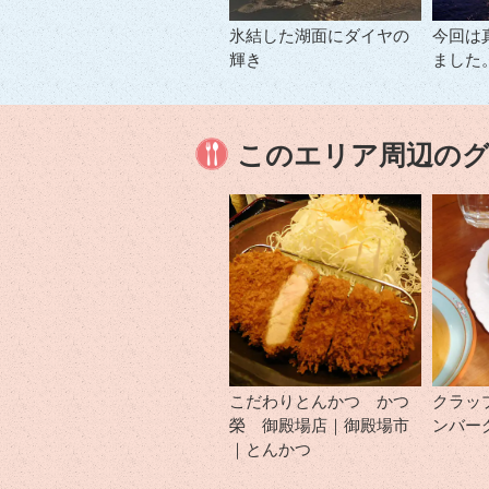
氷結した湖面にダイヤの
今回は
輝き
ました
このエリア周辺の
こだわりとんかつ かつ
クラッ
榮 御殿場店｜御殿場市
ンバー
｜とんかつ