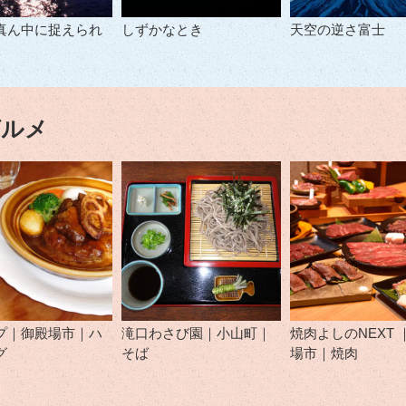
真ん中に捉えられ
しずかなとき
天空の逆さ富士
。
グルメ
プ｜御殿場市｜ハ
滝口わさび園｜小山町｜
焼肉よしのNEXT 
グ
そば
場市｜焼肉