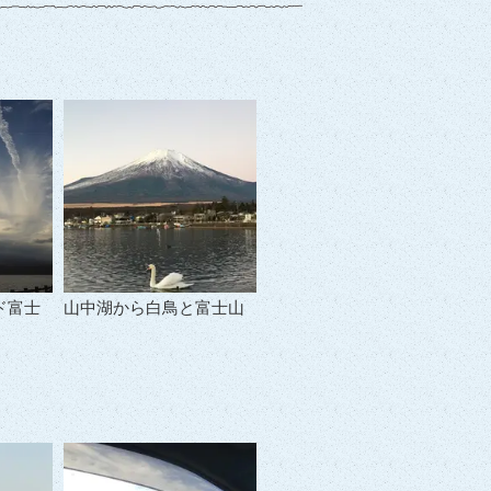
ド富士
山中湖から白鳥と富士山