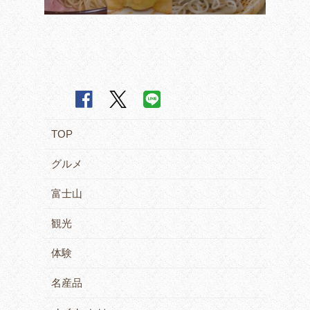
TOP
グルメ
富士山
観光
体験
名産品