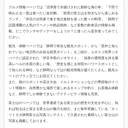
グルメ情報ページでは「沼津港で水揚げされた新鮮な海の幸」「下田で
味わえる一度は食べたい金目鯛」「絶景の富士山を仰ぎながら楽しめる
ランチ」「伊豆の古民家で食す地元食材を使った数々の料理」「静岡で
話題沸騰の人気のラーメンや絶品焼肉」など多数の飲食店の情報を掲
載。どこでランチやディナーをしようか？と迷ったら是非使ってみてく
ださい。
観光・体験ページでは「静岡で有名な観光スポット」から「意外と知ら
れていない地元民のみ知る絶景ポイント」をご紹介。ユネスコ世界ジオ
パークに認定された「伊豆半島のジオサイト」「抜群の透明度を誇る最
高レベルの水質の美しい海」「歴史を感じる寺院やパワースポットとし
て知られる神社」など静岡ならではの観光情報が盛りだくさん。観光ル
ートのプラン立てにお役立てください。
また、桜のスポットや花火大会、イルミネーションなどの季節毎のイベ
ント情報や、自然豊かな場所で楽しめるキャンプや釣り、お茶摘み体験
など、静岡でしか体験できないアクティビティ情報も充実。
富士山のページでは、世界遺産である富士山の歴史や文化を中心に、知
れば知るほど深まる富士山の魅力を紹介。また毎年実施している「ネッ
ツトヨタ静岡富士山写真コンテスト」で入賞された素晴らしい富士山の
写真も掲載しております。