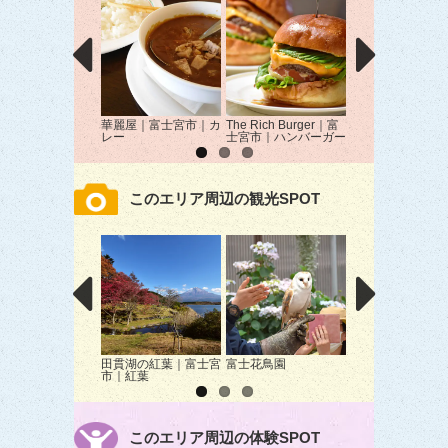
華麗屋｜富士宮市｜カ
The Rich Burger｜富
居酒屋 福聚｜富
レー
士宮市｜ハンバーガー
市｜居酒屋
このエリア周辺の観光SPOT
田貫湖の紅葉｜富士宮
富士花鳥園
奇石博物館｜富士
市｜紅葉
｜博物館
このエリア周辺の体験SPOT