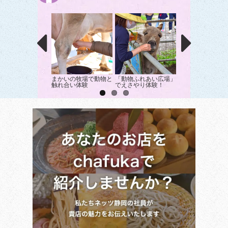
まかいの牧場で動物と
「動物ふれあい広場」
富士山の麓で芋け
触れ合い体験
でえさやり体験！
作り！