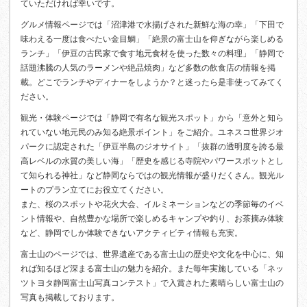
ていただければ幸いです。
グルメ情報ページでは「沼津港で水揚げされた新鮮な海の幸」「下田で
味わえる一度は食べたい金目鯛」「絶景の富士山を仰ぎながら楽しめる
ランチ」「伊豆の古民家で食す地元食材を使った数々の料理」「静岡で
話題沸騰の人気のラーメンや絶品焼肉」など多数の飲食店の情報を掲
載。どこでランチやディナーをしようか？と迷ったら是非使ってみてく
ださい。
観光・体験ページでは「静岡で有名な観光スポット」から「意外と知ら
れていない地元民のみ知る絶景ポイント」をご紹介。ユネスコ世界ジオ
パークに認定された「伊豆半島のジオサイト」「抜群の透明度を誇る最
高レベルの水質の美しい海」「歴史を感じる寺院やパワースポットとし
て知られる神社」など静岡ならではの観光情報が盛りだくさん。観光ル
ートのプラン立てにお役立てください。
また、桜のスポットや花火大会、イルミネーションなどの季節毎のイベ
ント情報や、自然豊かな場所で楽しめるキャンプや釣り、お茶摘み体験
など、静岡でしか体験できないアクティビティ情報も充実。
富士山のページでは、世界遺産である富士山の歴史や文化を中心に、知
れば知るほど深まる富士山の魅力を紹介。また毎年実施している「ネッ
ツトヨタ静岡富士山写真コンテスト」で入賞された素晴らしい富士山の
写真も掲載しております。