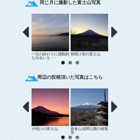
同じ月に撮影した富士山写真
一日の終わりに感動的
朝焼け前の富士山
中伊豆からの富士
な出会いを･･･
周辺の投稿頂いた写真はこちら
夕焼けの富士山
新倉山浅間公園の桜風
色の境界線
景