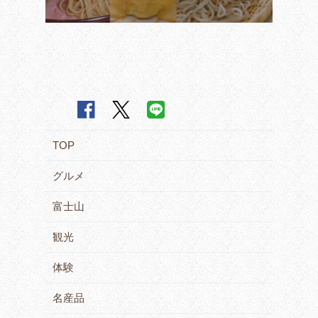
TOP
グルメ
富士山
観光
体験
名産品