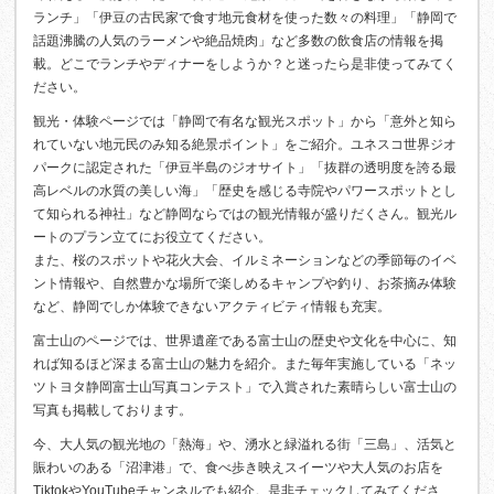
ランチ」「伊豆の古民家で食す地元食材を使った数々の料理」「静岡で
話題沸騰の人気のラーメンや絶品焼肉」など多数の飲食店の情報を掲
載。どこでランチやディナーをしようか？と迷ったら是非使ってみてく
ださい。
観光・体験ページでは「静岡で有名な観光スポット」から「意外と知ら
れていない地元民のみ知る絶景ポイント」をご紹介。ユネスコ世界ジオ
パークに認定された「伊豆半島のジオサイト」「抜群の透明度を誇る最
高レベルの水質の美しい海」「歴史を感じる寺院やパワースポットとし
て知られる神社」など静岡ならではの観光情報が盛りだくさん。観光ル
ートのプラン立てにお役立てください。
また、桜のスポットや花火大会、イルミネーションなどの季節毎のイベ
ント情報や、自然豊かな場所で楽しめるキャンプや釣り、お茶摘み体験
など、静岡でしか体験できないアクティビティ情報も充実。
富士山のページでは、世界遺産である富士山の歴史や文化を中心に、知
れば知るほど深まる富士山の魅力を紹介。また毎年実施している「ネッ
ツトヨタ静岡富士山写真コンテスト」で入賞された素晴らしい富士山の
写真も掲載しております。
今、大人気の観光地の「熱海」や、湧水と緑溢れる街「三島」、活気と
賑わいのある「沼津港」で、食べ歩き映えスイーツや大人気のお店を
TiktokやYouTubeチャンネルでも紹介。是非チェックしてみてくださ