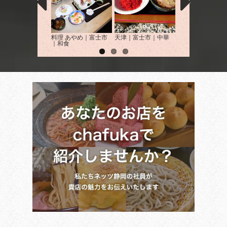
料理 あやめ｜富士市
天津｜富士市｜中華
鉄板焼き たから
｜和食
士宮市｜居酒屋