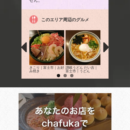
せん。
このエリア周辺のグルメ
きこり｜富士市｜お好
讃岐うどん だい吉｜
あざみ｜富士宮市
み焼き
富士市｜うどん
食