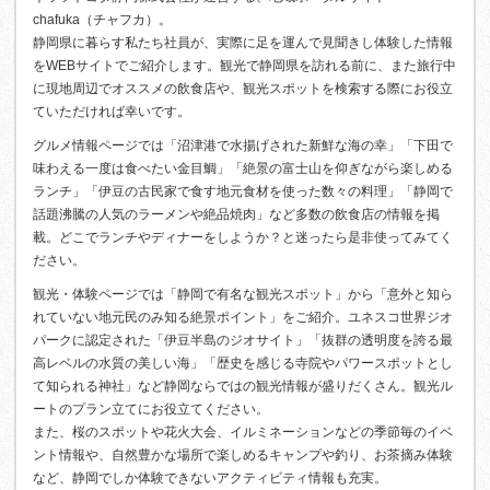
chafuka（チャフカ）。
静岡県に暮らす私たち社員が、実際に足を運んで見聞きし体験した情報
をWEBサイトでご紹介します。観光で静岡県を訪れる前に、また旅行中
に現地周辺でオススメの飲食店や、観光スポットを検索する際にお役立
ていただければ幸いです。
グルメ情報ページでは「沼津港で水揚げされた新鮮な海の幸」「下田で
味わえる一度は食べたい金目鯛」「絶景の富士山を仰ぎながら楽しめる
ランチ」「伊豆の古民家で食す地元食材を使った数々の料理」「静岡で
話題沸騰の人気のラーメンや絶品焼肉」など多数の飲食店の情報を掲
載。どこでランチやディナーをしようか？と迷ったら是非使ってみてく
ださい。
観光・体験ページでは「静岡で有名な観光スポット」から「意外と知ら
れていない地元民のみ知る絶景ポイント」をご紹介。ユネスコ世界ジオ
パークに認定された「伊豆半島のジオサイト」「抜群の透明度を誇る最
高レベルの水質の美しい海」「歴史を感じる寺院やパワースポットとし
て知られる神社」など静岡ならではの観光情報が盛りだくさん。観光ル
ートのプラン立てにお役立てください。
また、桜のスポットや花火大会、イルミネーションなどの季節毎のイベ
ント情報や、自然豊かな場所で楽しめるキャンプや釣り、お茶摘み体験
など、静岡でしか体験できないアクティビティ情報も充実。