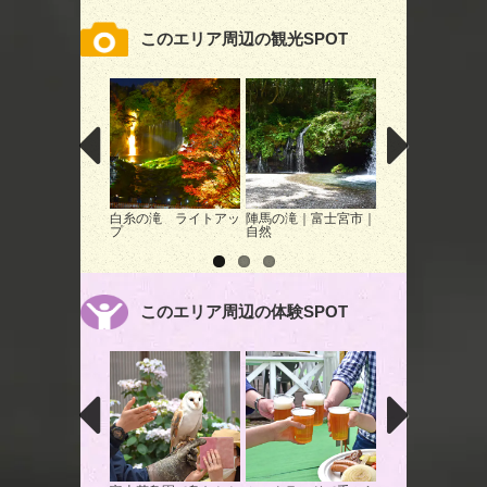
このエリア周辺の観光SPOT
白糸の滝 ライトアッ
陣馬の滝｜富士宮市｜
村山浅間神社～手
プ
自然
『花装飾』～｜富
市｜イベント
このエリア周辺の体験SPOT