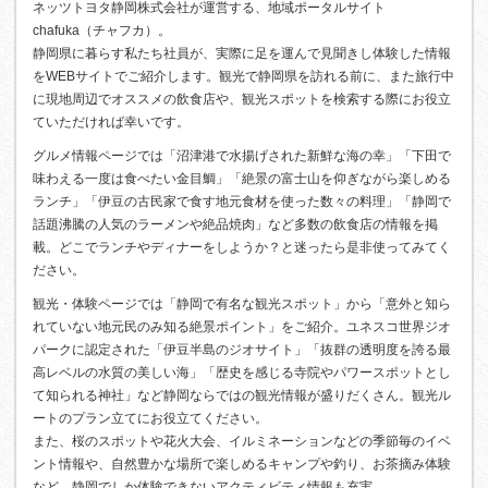
ネッツトヨタ静岡株式会社が運営する、地域ポータルサイト
chafuka（チャフカ）。
静岡県に暮らす私たち社員が、実際に足を運んで見聞きし体験した情報
をWEBサイトでご紹介します。観光で静岡県を訪れる前に、また旅行中
に現地周辺でオススメの飲食店や、観光スポットを検索する際にお役立
ていただければ幸いです。
グルメ情報ページでは「沼津港で水揚げされた新鮮な海の幸」「下田で
味わえる一度は食べたい金目鯛」「絶景の富士山を仰ぎながら楽しめる
ランチ」「伊豆の古民家で食す地元食材を使った数々の料理」「静岡で
話題沸騰の人気のラーメンや絶品焼肉」など多数の飲食店の情報を掲
載。どこでランチやディナーをしようか？と迷ったら是非使ってみてく
ださい。
観光・体験ページでは「静岡で有名な観光スポット」から「意外と知ら
れていない地元民のみ知る絶景ポイント」をご紹介。ユネスコ世界ジオ
パークに認定された「伊豆半島のジオサイト」「抜群の透明度を誇る最
高レベルの水質の美しい海」「歴史を感じる寺院やパワースポットとし
て知られる神社」など静岡ならではの観光情報が盛りだくさん。観光ル
ートのプラン立てにお役立てください。
また、桜のスポットや花火大会、イルミネーションなどの季節毎のイベ
ント情報や、自然豊かな場所で楽しめるキャンプや釣り、お茶摘み体験
など、静岡でしか体験できないアクティビティ情報も充実。