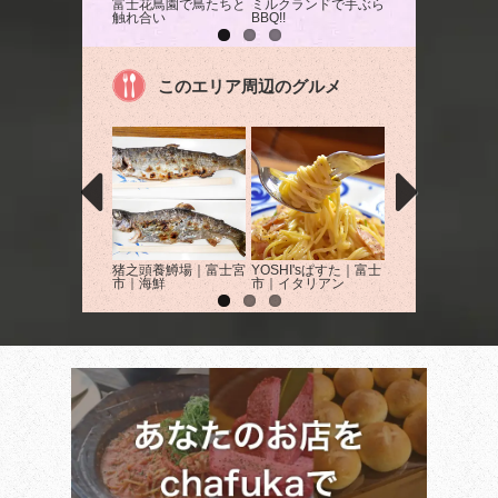
富士花鳥園で鳥たちと
ミルクランドで手ぶら
「動物ふれあい広
触れ合い
BBQ!!
でえさやり体験！
このエリア周辺のグルメ
猪之頭養鱒場｜富士宮
YOSHI'sぱすた｜富士
中国家庭料理 広
市｜海鮮
市｜イタリアン
富士市｜ラーメン