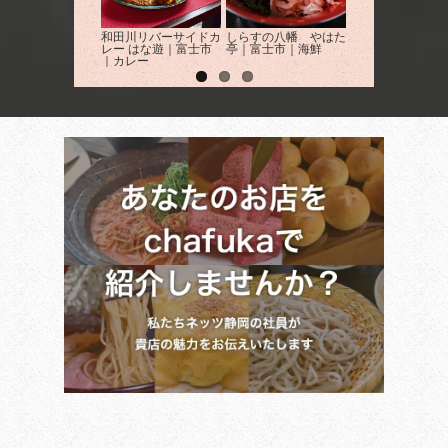
和田川リバーサイドカ
しらすの八幡 やはた
One Hundred Bak
レー はな遊｜富士市
亭｜富士市｜海鮮
富士店｜カフェ・
｜カレー
｜富士市