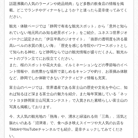
話題沸騰の人気のラーメンや絶品焼肉」など多数の飲食店の情報を掲
載。どこでランチやディナーをしようか？と迷ったら是非使ってみてく
ださい。
観光・体験ページでは「静岡で有名な観光スポット」から「意外と知ら
れていない地元民のみ知る絶景ポイント」をご紹介。ユネスコ世界ジオ
パークに認定された「伊豆半島のジオサイト」「抜群の透明度を誇る最
高レベルの水質の美しい海」「歴史を感じる寺院やパワースポットとし
て知られる神社」など静岡ならではの観光情報が盛りだくさん。観光ル
ートのプラン立てにお役立てください。
また、桜のスポットや花火大会、イルミネーションなどの季節毎のイベ
ント情報や、自然豊かな場所で楽しめるキャンプや釣り、お茶摘み体験
など、静岡でしか体験できないアクティビティ情報も充実。
富士山のページでは、世界遺産である富士山の歴史や文化を中心に、知
れば知るほど深まる富士山の魅力を紹介。また毎年実施している「ネッ
ツトヨタ静岡富士山写真コンテスト」で入賞された素晴らしい富士山の
写真も掲載しております。
今、大人気の観光地の「熱海」や、湧水と緑溢れる街「三島」、活気と
賑わいのある「沼津港」で、食べ歩き映えスイーツや大人気のお店を
TiktokやYouTubeチャンネルでも紹介。是非チェックしてみてくださ
い。