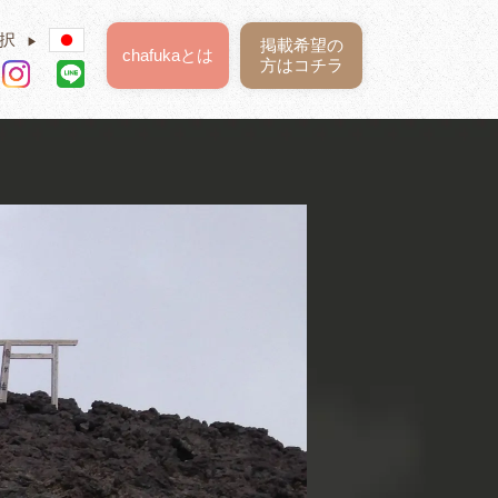
択
▶
掲載希望の
chafukaとは
方はコチラ