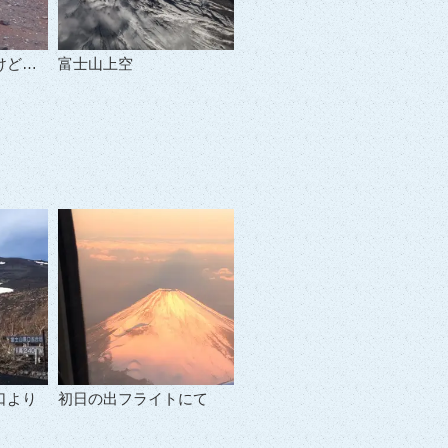
けど…
富士山上空
口より
初日の出フライトにて