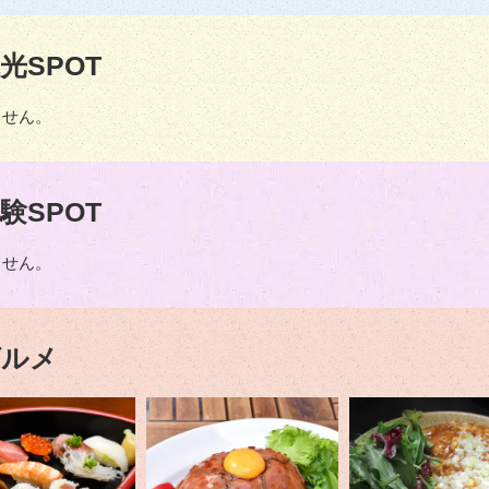
光SPOT
ません。
験SPOT
ません。
グルメ