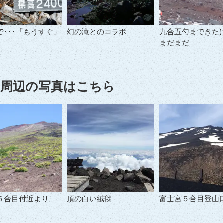
で･･･「もうすぐ」
幻の滝とのコラボ
九合五勺まできた
まだまだ
周辺の写真はこちら
５合目付近より
頂の白い絨毯
富士宮５合目登山