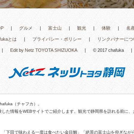
OP
グルメ
富士山
観光
体験
名
afukaとは
プライバシー・ポリシー
リンクバナーにつ
Edit by Netz TOYOTA SHIZUOKA
© 2017 chafuka
fuka（チャフカ）。
験した情報をWEBサイトでご紹介します。観光で静岡県を訪れる前に、
」「下田で味わえる一度は食べたい金目鯛」「絶景の富士山を仰ぎなが