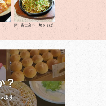
｜ラー
夢｜富士宮市｜焼きそば