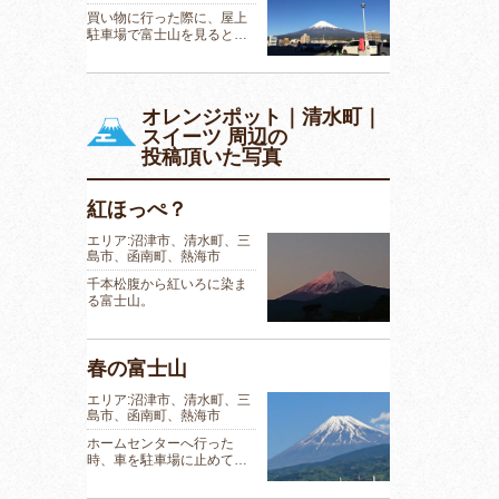
買い物に行った際に、屋上
駐車場で富士山を見ると…
オレンジポット｜清水町｜
スイーツ 周辺の
投稿頂いた写真
紅ほっぺ？
エリア:沼津市、清水町、三
島市、函南町、熱海市
千本松腹から紅いろに染ま
る富士山。
春の富士山
エリア:沼津市、清水町、三
島市、函南町、熱海市
ホームセンターへ行った
時、車を駐車場に止めて…