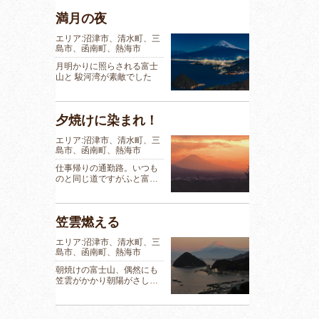
満月の夜
エリア:沼津市、清水町、三
島市、函南町、熱海市
月明かりに照らされる富士
山と 駿河湾が素敵でした
夕焼けに染まれ！
エリア:沼津市、清水町、三
島市、函南町、熱海市
仕事帰りの通勤路。いつも
のと同じ道ですがふと富…
笠雲燃える
エリア:沼津市、清水町、三
島市、函南町、熱海市
朝焼けの富士山、偶然にも
笠雲がかかり朝陽がさし…