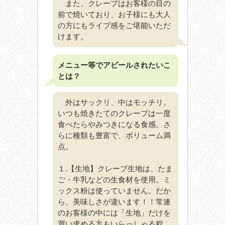
また、クレープはお客様の目の
前で焼いており、お子様にも大人
の方にもライブ感をご堪能いただ
けます。
メニュー等でアピールされたいこ
とは？
外はサックリ、中はモッチリ。
いつも焼きたてのクレープは一度
食べたらやみつきになる食感。さ
らに種類も豊富で、ボリューム満
点。
１.【生地】クレープ生地は、たま
ご・牛乳などの生食材を使用。ミ
ックス粉は使っていません。だか
ら、美味しさが違います！！常連
のお客様の中には「生地」だけを
買い求める方もいらっしゃる程。