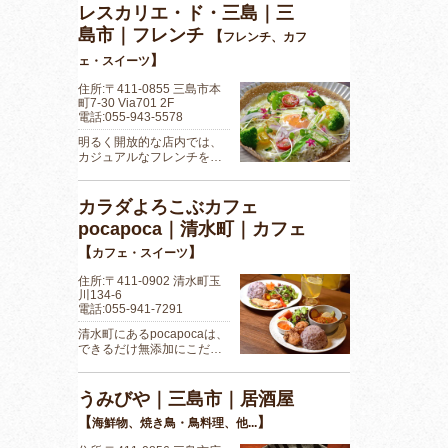
レスカリエ・ド・三島｜三
島市｜フレンチ
【
フレンチ、カフ
】
ェ・スイーツ
住所:〒411-0855 三島市本
町7-30 Via701 2F
電話:055-943-5578
明るく開放的な店内では、
カジュアルなフレンチを…
カラダよろこぶカフェ
pocapoca｜清水町｜カフェ
【
】
カフェ・スイーツ
住所:〒411-0902 清水町玉
川134-6
電話:055-941-7291
清水町にあるpocapocaは、
できるだけ無添加にこだ…
うみびや｜三島市｜居酒屋
【
】
海鮮物、焼き鳥・鳥料理、他...