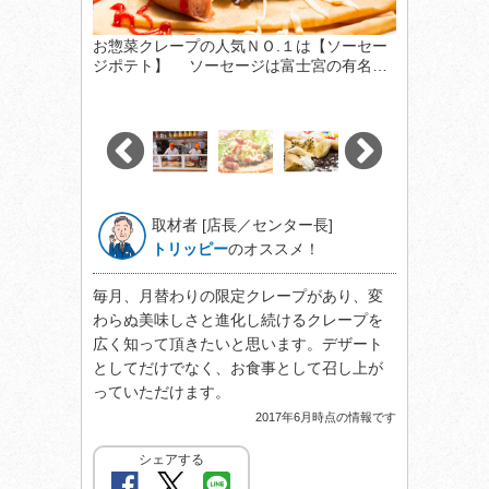
お惣菜クレープの人気ＮＯ.１は【ソーセー
ジポテト】 ソーセージは富士宮の有名…
取材者 [店長／センター長]
トリッピー
のオススメ！
毎月、月替わりの限定クレープがあり、変
わらぬ美味しさと進化し続けるクレープを
広く知って頂きたいと思います。デザート
としてだけでなく、お食事として召し上が
っていただけます。
2017年6月時点の情報です
シェアする