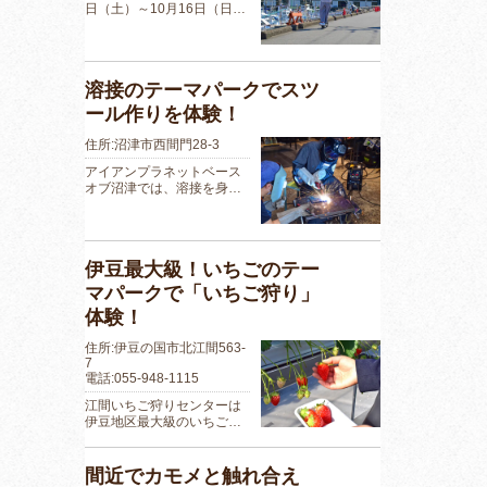
日（土）～10月16日（日…
溶接のテーマパークでスツ
ール作りを体験！
住所:沼津市西間門28-3
アイアンプラネットベース
オブ沼津では、溶接を身…
伊豆最大級！いちごのテー
マパークで「いちご狩り」
体験！
住所:伊豆の国市北江間563-
7
電話:055-948-1115
江間いちご狩りセンターは
伊豆地区最大級のいちご…
間近でカモメと触れ合え