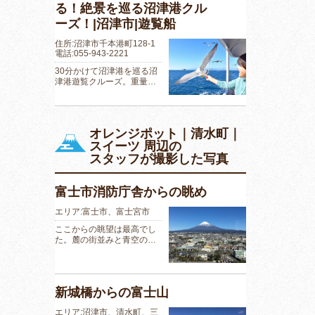
る！絶景を巡る沼津港クル
ーズ！|沼津市|遊覧船
住所:沼津市千本港町128-1
電話:055-943-2221
30分かけて沼津港を巡る沼
津港遊覧クルーズ。重量…
オレンジポット｜清水町｜
スイーツ 周辺の
スタッフが撮影した写真
富士市消防庁舎からの眺め
エリア:富士市、富士宮市
ここからの眺望は最高でし
た。麓の街並みと青空の…
新城橋からの富士山
エリア:沼津市、清水町、三