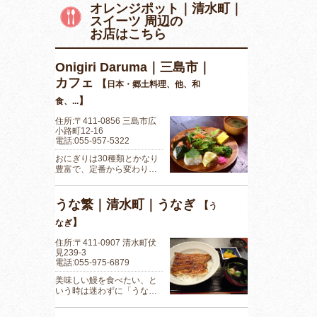
オレンジポット｜清水町｜
スイーツ 周辺の
お店はこちら
Onigiri Daruma｜三島市｜
カフェ
【
日本・郷土料理、他、和
】
食、...
住所:〒411-0856 三島市広
小路町12-16
電話:055-957-5322
おにぎりは30種類とかなり
豊富で、定番から変わり…
うな繁｜清水町｜うなぎ
【
う
】
なぎ
住所:〒411-0907 清水町伏
見239-3
電話:055-975-6879
美味しい鰻を食べたい、と
いう時は迷わずに「うな…