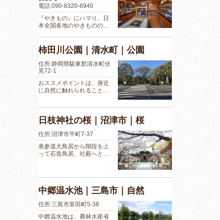
電話:090-8320-6940
『やきもの』にハマり、日
本全国各地のやきものの…
柿田川公園｜清水町｜公園
住所:静岡県駿東郡清水町伏
見72-1
おススメポイントは、身近
に自然に触れられること…
日枝神社の桜｜沼津市｜桜
住所:沼津市平町7-37
表参道大鳥居から階段を上
って石造鳥居、社殿へと…
中郷温水池｜三島市｜自然
住所:三島市富田町5-38
中郷温水池は、農林水産省