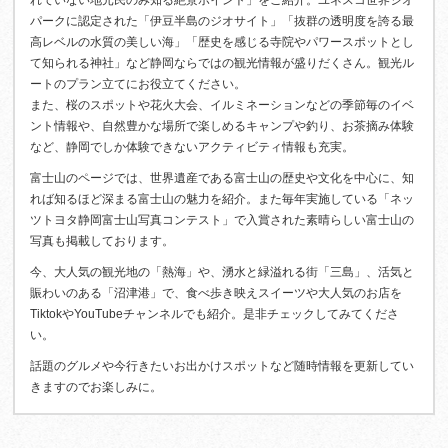
パークに認定された「伊豆半島のジオサイト」「抜群の透明度を誇る最
高レベルの水質の美しい海」「歴史を感じる寺院やパワースポットとし
て知られる神社」など静岡ならではの観光情報が盛りだくさん。観光ル
ートのプラン立てにお役立てください。
また、桜のスポットや花火大会、イルミネーションなどの季節毎のイベ
ント情報や、自然豊かな場所で楽しめるキャンプや釣り、お茶摘み体験
など、静岡でしか体験できないアクティビティ情報も充実。
富士山のページでは、世界遺産である富士山の歴史や文化を中心に、知
れば知るほど深まる富士山の魅力を紹介。また毎年実施している「ネッ
ツトヨタ静岡富士山写真コンテスト」で入賞された素晴らしい富士山の
写真も掲載しております。
今、大人気の観光地の「熱海」や、湧水と緑溢れる街「三島」、活気と
賑わいのある「沼津港」で、食べ歩き映えスイーツや大人気のお店を
TiktokやYouTubeチャンネルでも紹介。是非チェックしてみてくださ
い。
話題のグルメや今行きたいお出かけスポットなど随時情報を更新してい
きますのでお楽しみに。