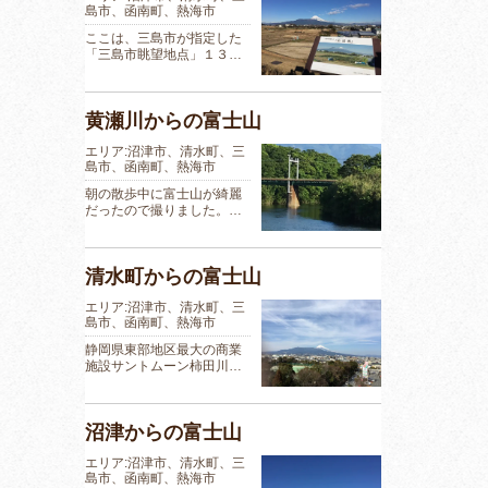
島市、函南町、熱海市
ここは、三島市が指定した
「三島市眺望地点」１３…
黄瀬川からの富士山
エリア:沼津市、清水町、三
島市、函南町、熱海市
朝の散歩中に富士山が綺麗
だったので撮りました。…
清水町からの富士山
エリア:沼津市、清水町、三
島市、函南町、熱海市
静岡県東部地区最大の商業
施設サントムーン柿田川…
沼津からの富士山
エリア:沼津市、清水町、三
島市、函南町、熱海市