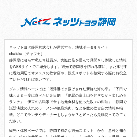
ネッツトヨタ静岡株式会社が運営する、地域ポータルサイト
chafuka（チャフカ）。
静岡県に暮らす私たち社員が、実際に足を運んで見聞きし体験した情報
をWEBサイトでご紹介します。観光で静岡県を訪れる前に、また旅行中
に現地周辺でオススメの飲食店や、観光スポットを検索する際にお役立
ていただければ幸いです。
グルメ情報ページでは「沼津港で水揚げされた新鮮な海の幸」「下田で
味わえる一度は食べたい金目鯛」「絶景の富士山を仰ぎながら楽しめる
ランチ」「伊豆の古民家で食す地元食材を使った数々の料理」「静岡で
話題沸騰の人気のラーメンや絶品焼肉」など多数の飲食店の情報を掲
載。どこでランチやディナーをしようか？と迷ったら是非使ってみてく
ださい。
観光・体験ページでは「静岡で有名な観光スポット」から「意外と知ら
れていない地元民のみ知る絶景ポイント」をご紹介。ユネスコ世界ジオ