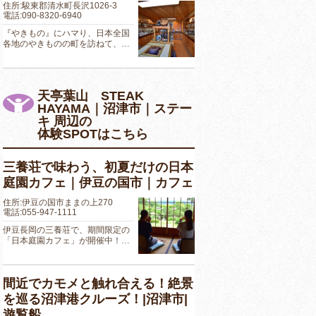
住所:駿東郡清水町長沢1026-3
電話:090-8320-6940
『やきもの』にハマり、日本全国
各地のやきものの町を訪ねて、…
天亭葉山 STEAK
HAYAMA｜沼津市｜ステー
キ 周辺の
体験SPOTはこちら
三養荘で味わう、初夏だけの日本
庭園カフェ｜伊豆の国市｜カフェ
住所:伊豆の国市ままの上270
電話:055-947-1111
伊豆長岡の三養荘で、期間限定の
「日本庭園カフェ」が開催中！…
間近でカモメと触れ合える！絶景
を巡る沼津港クルーズ！|沼津市|
遊覧船