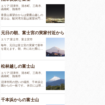
エリア:沼津市、清水町、三島市、
函南町、熱海市
香貫山展望台からは愛鷹山越しの
富士山、駿河湾方面は展望水門…
元日の朝、富士宮の実家付近から
エリア:富士市、富士宮市
毎年、元日は富士宮の実家で新年
を迎えます。朝、外に出た際に…
松林越しの富士山
エリア:沼津市、清水町、三島市、
函南町、熱海市
沼津市民の憩いの場所、千本浜公
園からの一枚です。 休日には県…
千本浜からの富士山