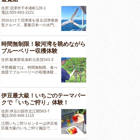
住所:沼津市千本港町128-1
電話:055-943-2221
30分かけて沼津港を巡る沼津港遊
覧クルーズ。重量日本一の水門…
時間無制限！駿河湾を眺めながら
ブルーベリー収穫体験
住所:駿東郡長泉町元長窪543-3
平野農園では、時間無制限、食べ
放題でブルーベリーの収穫体験…
伊豆最大級！いちごのテーマパー
クで「いちご狩り」体験！
住所:伊豆の国市北江間563-7
電話:055-948-1115
江間いちご狩りセンターは伊豆地
区最大級のいちご狩り施設で、…