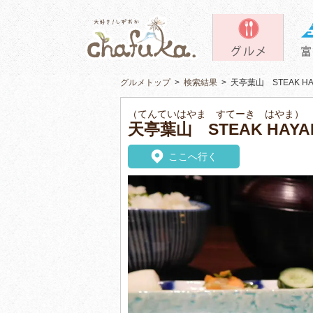
グルメトップ
>
検索結果
>
天亭葉山 STEAK 
（てんていはやま すてーき はやま）
天亭葉山 STEAK HA
ここへ行く