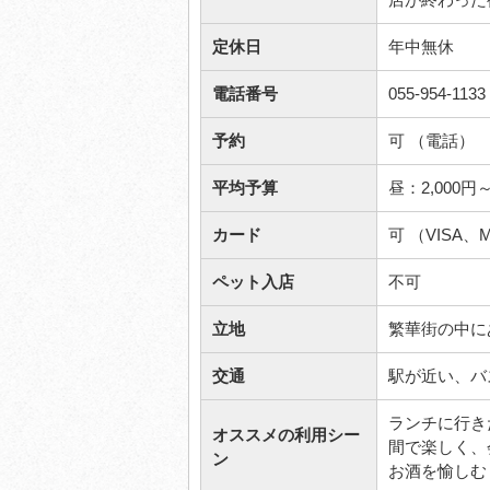
定休日
年中無休
電話番号
055-954-1133
予約
可 （電話）
平均予算
昼：2,000
カード
可 （VISA、Ma
ペット入店
不可
立地
繁華街の中に
交通
駅が近い、バ
ランチに行き
オススメの利用シー
間で楽しく、
ン
お酒を愉しむ