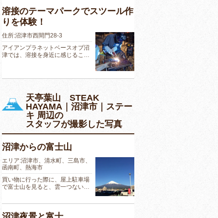
溶接のテーマパークでスツール作
りを体験！
住所:沼津市西間門28-3
アイアンプラネットベースオブ沼
津では、溶接を身近に感じるこ…
天亭葉山 STEAK
HAYAMA｜沼津市｜ステー
キ 周辺の
スタッフが撮影した写真
沼津からの富士山
エリア:沼津市、清水町、三島市、
函南町、熱海市
買い物に行った際に、屋上駐車場
で富士山を見ると、雲一つない…
沼津夜景と富士