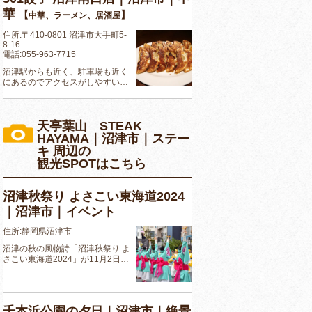
華
【
】
中華、ラーメン、居酒屋
住所:〒410-0801 沼津市大手町5-
8-16
電話:055-963-7715
沼津駅からも近く、駐車場も近く
にあるのでアクセスがしやすい…
天亭葉山 STEAK
HAYAMA｜沼津市｜ステー
キ 周辺の
観光SPOTはこちら
沼津秋祭り よさこい東海道2024
｜沼津市｜イベント
住所:静岡県沼津市
沼津の秋の風物詩「沼津秋祭り よ
さこい東海道2024」が11月2日…
千本浜公園の夕日｜沼津市｜絶景