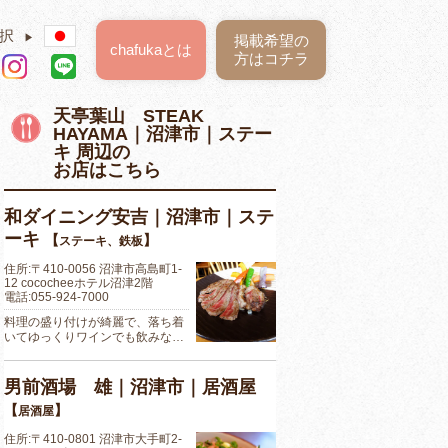
択
▶
掲載希望の
chafukaとは
方はコチラ
天亭葉山 STEAK
HAYAMA｜沼津市｜ステー
キ 周辺の
お店はこちら
和ダイニング安吉｜沼津市｜ステ
ーキ
【
】
ステーキ、鉄板
住所:〒410-0056 沼津市高島町1-
12 cococheeホテル沼津2階
電話:055-924-7000
料理の盛り付けが綺麗で、落ち着
いてゆっくりワインでも飲みな…
男前酒場 雄｜沼津市｜居酒屋
【
】
居酒屋
住所:〒410-0801 沼津市大手町2-