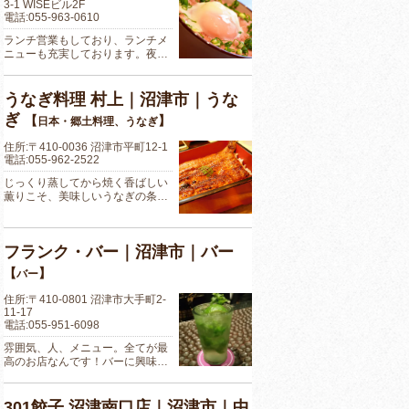
3-1 WISEビル2F
電話:055-963-0610
ランチ営業もしており、ランチメ
ニューも充実しております。夜…
うなぎ料理 村上｜沼津市｜うな
ぎ
【
】
日本・郷土料理、うなぎ
住所:〒410-0036 沼津市平町12-1
電話:055-962-2522
じっくり蒸してから焼く香ばしい
薫りこそ、美味しいうなぎの条…
フランク・バー｜沼津市｜バー
【
】
バー
住所:〒410-0801 沼津市大手町2-
11-17
電話:055-951-6098
雰囲気、人、メニュー。全てが最
高のお店なんです！バーに興味…
301餃子 沼津南口店｜沼津市｜中