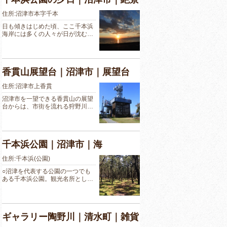
住所:沼津市本字千本
日も傾きはじめた頃、ここ千本浜
海岸には多くの人々が日が沈む…
香貫山展望台｜沼津市｜展望台
住所:沼津市上香貫
沼津市を一望できる香貫山の展望
台からは、市街を流れる狩野川…
千本浜公園｜沼津市｜海
住所:千本浜(公園)
○沼津を代表する公園の一つでも
ある千本浜公園。観光名所とし…
ギャラリー陶野川｜清水町｜雑貨