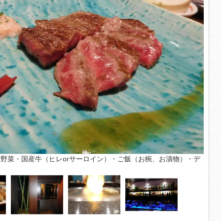
野菜・国産牛（ヒレorサーロイン）・ご飯（お椀、お漬物）・デ