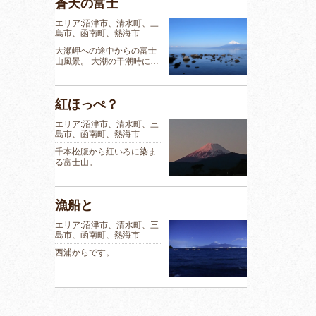
蒼天の富士
エリア:沼津市、清水町、三
島市、函南町、熱海市
大瀬岬への途中からの富士
山風景。 大潮の干潮時に…
紅ほっぺ？
エリア:沼津市、清水町、三
島市、函南町、熱海市
千本松腹から紅いろに染ま
る富士山。
漁船と
エリア:沼津市、清水町、三
島市、函南町、熱海市
西浦からです。