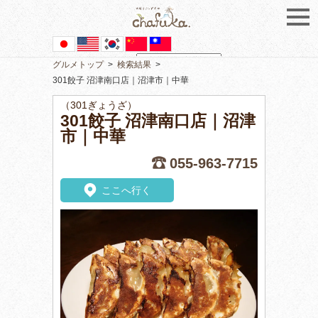
グルメトップ
>
検索結果
>
Powered by
Translate
301餃子 沼津南口店｜沼津市｜中華
（301ぎょうざ）
301餃子 沼津南口店｜沼津
市｜中華
055-963-7715
ここへ行く