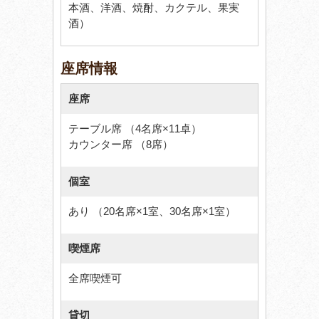
本酒、洋酒、焼酎、カクテル、果実
酒）
座席情報
座席
テーブル席 （4名席×11卓）
カウンター席 （8席）
個室
あり （20名席×1室、30名席×1室）
喫煙席
全席喫煙可
貸切