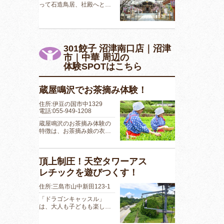
って石造鳥居、社殿へと…
301餃子 沼津南口店｜沼津
市｜中華 周辺の
体験SPOTはこちら
蔵屋鳴沢でお茶摘み体験！
住所:伊豆の国市中1329
電話:055-949-1208
蔵屋鳴沢のお茶摘み体験の
特徴は、お茶摘み娘の衣…
頂上制圧！天空タワーアス
レチックを遊びつくす！
住所:三島市山中新田123-1
「ドラゴンキャッスル」
は、大人も子どもも楽し…