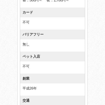
昼：500円～ 夜：1,700円～
カード
不可
バリアフリー
無し
ペット入店
不可
創業
平成26年
交通