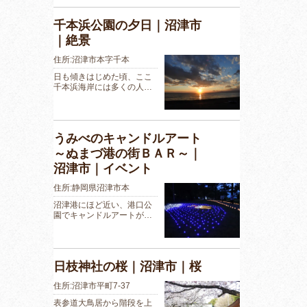
千本浜公園の夕日｜沼津市
｜絶景
住所:沼津市本字千本
日も傾きはじめた頃、ここ
千本浜海岸には多くの人…
うみべのキャンドルアート
～ぬまづ港の街ＢＡＲ～｜
沼津市｜イベント
住所:静岡県沼津市本
沼津港にほど近い、港口公
園でキャンドルアートが…
日枝神社の桜｜沼津市｜桜
住所:沼津市平町7-37
表参道大鳥居から階段を上