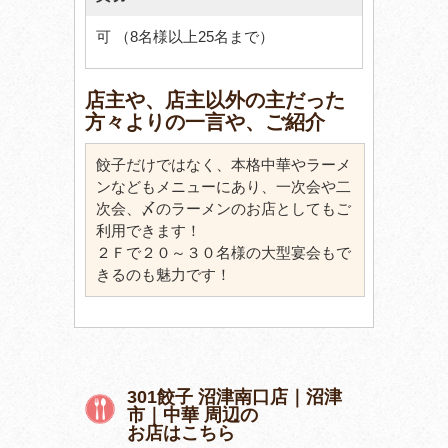
可 （8名様以上25名まで）
店主や、店主以外の主だった
方々よりの一言や、ご紹介
餃子だけではなく、本格中華やラーメ
ンなどもメニューにあり、一次会や二
次会、〆のラーメンのお店としてもご
利用できます！
２Ｆで２０～３０名様の大型宴会もで
きるのも魅力です！
301餃子 沼津南口店｜沼津
市｜中華 周辺の
お店はこちら