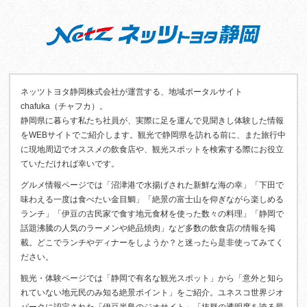
ネッツトヨタ静岡株式会社が運営する、地域ポータルサイト
chafuka（チャフカ）。
静岡県に暮らす私たち社員が、実際に足を運んで見聞きし体験した情報
をWEBサイトでご紹介します。観光で静岡県を訪れる前に、また旅行中
に現地周辺でオススメの飲食店や、観光スポットを検索する際にお役立
ていただければ幸いです。
グルメ情報ページでは「沼津港で水揚げされた新鮮な海の幸」「下田で
味わえる一度は食べたい金目鯛」「絶景の富士山を仰ぎながら楽しめる
ランチ」「伊豆の古民家で食す地元食材を使った数々の料理」「静岡で
話題沸騰の人気のラーメンや絶品焼肉」など多数の飲食店の情報を掲
載。どこでランチやディナーをしようか？と迷ったら是非使ってみてく
ださい。
観光・体験ページでは「静岡で有名な観光スポット」から「意外と知ら
れていない地元民のみ知る絶景ポイント」をご紹介。ユネスコ世界ジオ
パークに認定された「伊豆半島のジオサイト」「抜群の透明度を誇る最