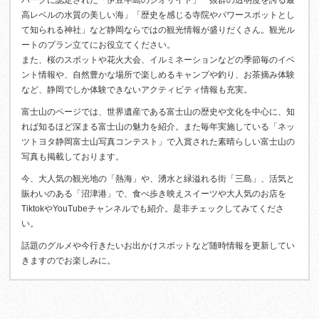
高レベルの水質の美しい海」「歴史を感じる寺院やパワースポットとし
て知られる神社」など静岡ならではの観光情報が盛りだくさん。観光ル
ートのプラン立てにお役立てください。
また、桜のスポットや花火大会、イルミネーションなどの季節毎のイベ
ント情報や、自然豊かな場所で楽しめるキャンプや釣り、お茶摘み体験
など、静岡でしか体験できないアクティビティ情報も充実。
富士山のページでは、世界遺産である富士山の歴史や文化を中心に、知
れば知るほど深まる富士山の魅力を紹介。また毎年実施している「ネッ
ツトヨタ静岡富士山写真コンテスト」で入賞された素晴らしい富士山の
写真も掲載しております。
今、大人気の観光地の「熱海」や、湧水と緑溢れる街「三島」、活気と
賑わいのある「沼津港」で、食べ歩き映えスイーツや大人気のお店を
TiktokやYouTubeチャンネルでも紹介。是非チェックしてみてくださ
い。
話題のグルメや今行きたいお出かけスポットなど随時情報を更新してい
きますのでお楽しみに。