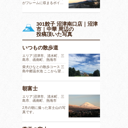
がフレームに収まるポイ…
301餃子 沼津南口店｜沼津
市｜中華 周辺の
投稿頂いた写真
いつもの散歩道
エリア:沼津市、清水町、三
島市、函南町、熱海市
柴犬ひなとの散歩コース 三
島中郷温水池 ここから望…
朝富士
エリア:沼津市、清水町、三
島市、函南町、熱海市
2月の朝に撮った富士山の写
真です。