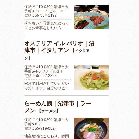
住所:〒410-0801 沼津市大
手町3-3-8 Ｈ１ビル ２Ｆ
電話:055-954-1133
落ち着いた雰囲気でゆっく
りとお食事をしたい方に…
オステリア イル パリオ｜沼
津市｜イタリアン
【
イタリア
】
ン
住所:〒410-0801 沼津市大
手町5-4-5 ヤノビル１Ｆ
電話:055-952-2323
家族で利用させていただい
ております。自分のリビ…
らーめん銕｜沼津市｜ラー
メン
【
】
ラーメン
住所:〒410-0801 沼津市大
手町5-8-2
電話:055-919-0024
地産地消にこだわり、静岡