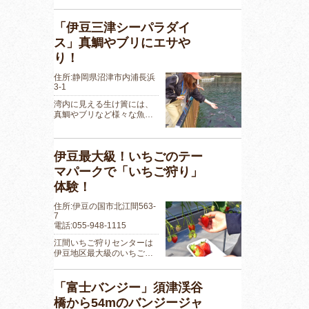
「伊豆三津シーパラダイ
ス」真鯛やブリにエサや
り！
住所:静岡県沼津市内浦長浜
3-1
湾内に見える生け簀には、
真鯛やブリなど様々な魚…
伊豆最大級！いちごのテー
マパークで「いちご狩り」
体験！
住所:伊豆の国市北江間563-
7
電話:055-948-1115
江間いちご狩りセンターは
伊豆地区最大級のいちご…
「富士バンジー」須津渓谷
橋から54mのバンジージャ