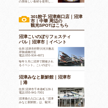
の美味しい食材を使用し…
301餃子 沼津南口店｜沼津
市｜中華 周辺の
観光SPOTはこちら
沼津こいのぼりフェスティ
バル｜沼津市｜イベント
住所:沼津市狩野川河川敷左
岸御成橋付近
電話:055-934-4871
毎年５月に沼津で開催され
るイベント。こいのぼり…
沼津みなと新鮮館｜沼津市
｜港
住所:沼津市千本港町128-1
電話:055-941-7001
沼津港の入口にある「沼津
みなと新鮮館」は、駿河…