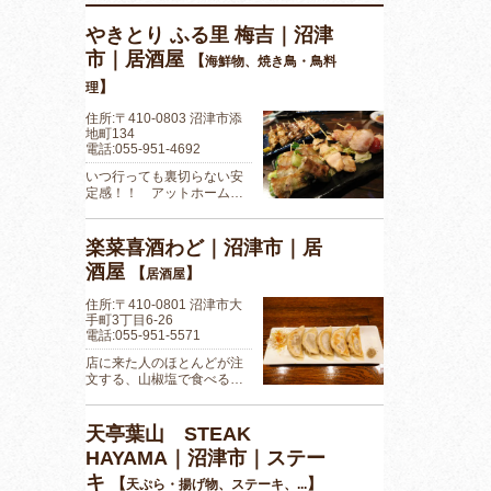
やきとり ふる里 梅吉｜沼津
市｜居酒屋
【
海鮮物、焼き鳥・鳥料
】
理
住所:〒410-0803 沼津市添
地町134
電話:055-951-4692
いつ行っても裏切らない安
定感！！ アットホーム…
楽菜喜酒わど｜沼津市｜居
酒屋
【
】
居酒屋
住所:〒410-0801 沼津市大
手町3丁目6-26
電話:055-951-5571
店に来た人のほとんどが注
文する、山椒塩で食べる…
天亭葉山 STEAK
HAYAMA｜沼津市｜ステー
キ
【
】
天ぷら・揚げ物、ステーキ、...