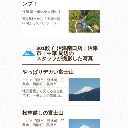
ンプ！
住所:富士市比奈大棚の滝
高さ54ｍから「大棚の滝」
へ向かってバンジージャ…
301餃子 沼津南口店｜沼津
市｜中華 周辺の
スタッフが撮影した写真
やっぱりデカい富士山
エリア:沼津市、清水町、三
島市、函南町、熱海市
地元愛鷹から見える富士山
です。一番近くの愛鷹山…
松林越しの富士山
エリア:沼津市、清水町、三
島市、函南町、熱海市