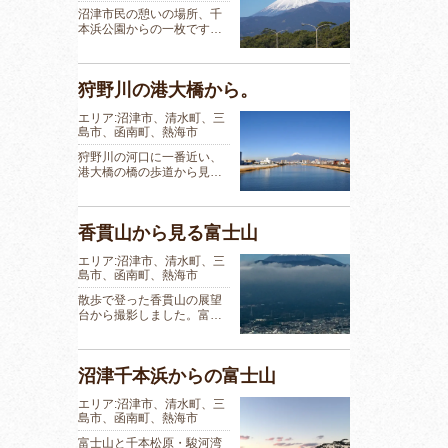
沼津市民の憩いの場所、千
本浜公園からの一枚です…
狩野川の港大橋から。
エリア:沼津市、清水町、三
島市、函南町、熱海市
狩野川の河口に一番近い、
港大橋の橋の歩道から見…
香貫山から見る富士山
エリア:沼津市、清水町、三
島市、函南町、熱海市
散歩で登った香貫山の展望
台から撮影しました。富…
沼津千本浜からの富士山
エリア:沼津市、清水町、三
島市、函南町、熱海市
富士山と千本松原・駿河湾