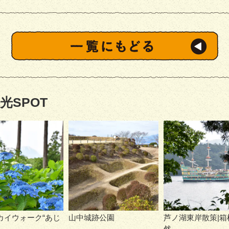
光SPOT
カイウォーク“あじ
山中城跡公園
芦ノ湖東岸散策|箱
然