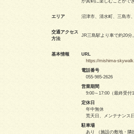
が真剣に楽しむことがで
エリア
沼津市、清水町、三島市
交通アクセス
JR三島駅より車で約20分
方法
基本情報
URL
https://mishima-skywalk.j
電話番号
055-985-2626
営業期間
9:00～17:00（最終
定休日
年中無休
荒天日、メンテナンス
駐車場
あり （施設の敷地・隣