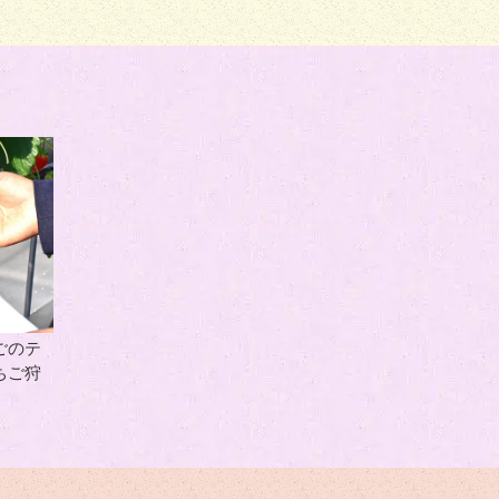
ごのテ
ちご狩