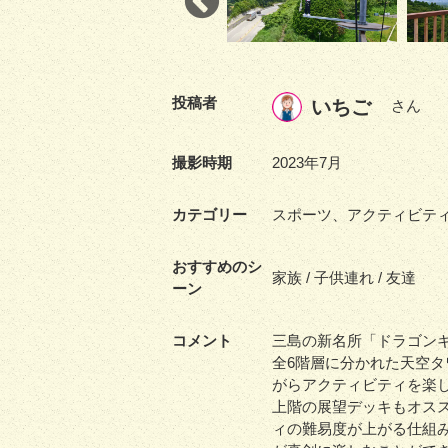
投稿者
いちご
さん
撮影時期
2023年7月
カテゴリー
スポーツ、アクティビテ
おすすめのシ
家族 / 子供連れ / 友達
ーン
コメント
三島の新名所「ドラゴン
全6階層に分かれた天空
がらアクティビティを楽
上階の展望デッキもオス
ィの難易度が上がる仕組