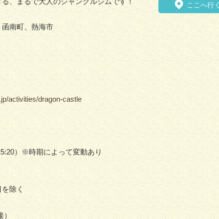
きる、まるで大人のジャングルジムです！
ここへ行
、函南町、熱海市
。
p/activities/dragon-castle
受付15:20）※時期によって変動あり
日を除く
接）