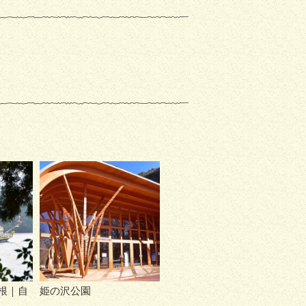
根｜自
姫の沢公園