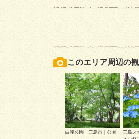
このエリア周辺の観
白滝公園｜三島市｜公園
三島ス
さい祭”