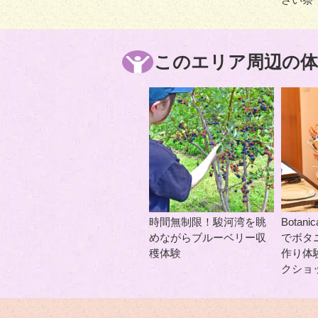
このエリア周辺の体
時間無制限！駿河湾を眺
Botani
めながらブルーベリー収
でボタ
穫体験
作り体
クショ