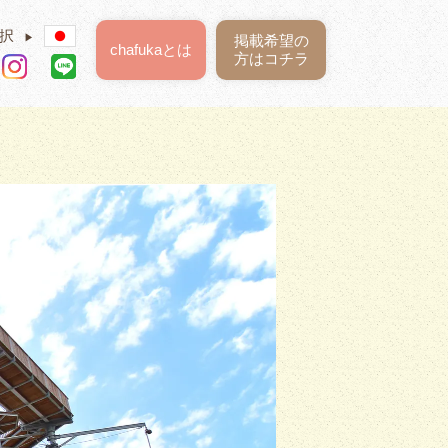
択
▶
掲載希望の
chafukaとは
方はコチラ