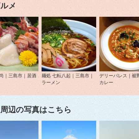
グルメ
 尚｜三島市｜居酒
麺処 七転八起｜三島市｜
デリーパレス｜裾
ラーメン
カレー
周辺の写真はこちら