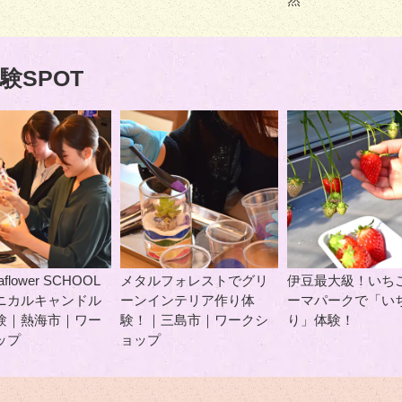
験SPOT
caflower SCHOOL
メタルフォレストでグリ
伊豆最大級！いち
ニカルキャンドル
ーンインテリア作り体
ーマパークで「い
験｜熱海市｜ワー
験！｜三島市｜ワークシ
り」体験！
ップ
ョップ