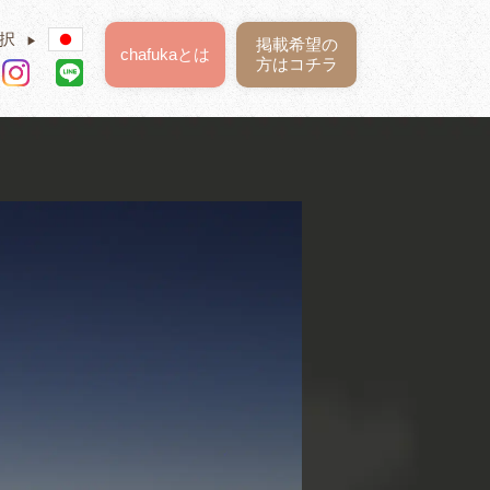
択
▶
掲載希望の
chafukaとは
方はコチラ