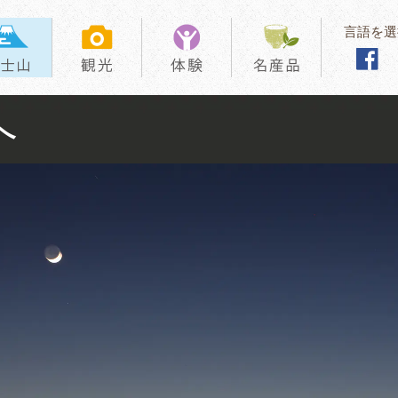
言語を選
へ