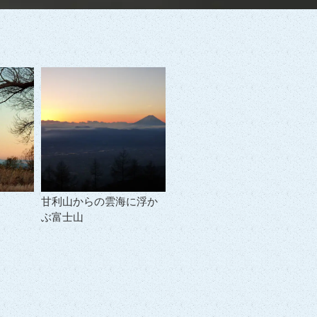
甘利山からの雲海に浮か
ぶ富士山