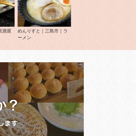
居酒屋
めんりすと｜三島市｜ラ
ーメン