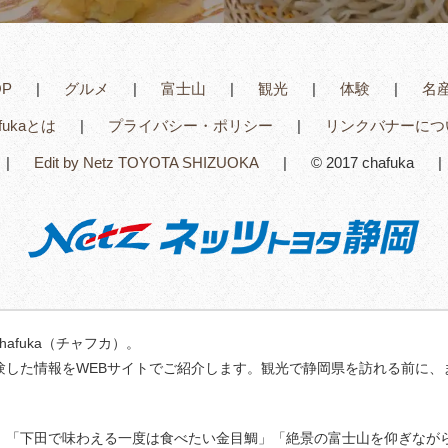
OP
グルメ
富士山
観光
体験
名
afukaとは
プライバシー・ポリシー
リンクバナーにつ
Edit by Netz TOYOTA SHIZUOKA
© 2017 chafuka
fuka（チャフカ）。
験した情報をWEBサイトでご紹介します。観光で静岡県を訪れる前に、
」「下田で味わえる一度は食べたい金目鯛」「絶景の富士山を仰ぎなが