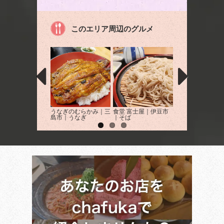
このエリア周辺のグルメ
うなぎのむらかみ｜三
食堂 富士屋｜伊豆市
水塩土菜｜静岡市
島市｜うなぎ
｜そば
んかつ