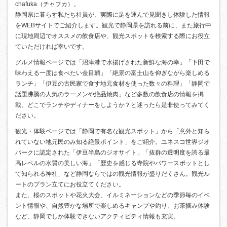
chafuka（チャフカ）。
静岡県に暮らす私たち社員が、実際に足を運んで見聞きし体験した情報
をWEBサイトでご紹介します。観光で静岡県を訪れる前に、また旅行中
に現地周辺でオススメの飲食店や、観光スポットを検索する際にお役立
ていただければ幸いです。
グルメ情報ページでは「沼津港で水揚げされた新鮮な海の幸」「下田で
味わえる一度は食べたい金目鯛」「絶景の富士山を仰ぎながら楽しめる
ランチ」「伊豆の古民家で食す地元食材を使った数々の料理」「静岡で
話題沸騰の人気のラーメンや絶品焼肉」など多数の飲食店の情報を掲
載。どこでランチやディナーをしようか？と迷ったら是非使ってみてく
ださい。
観光・体験ページでは「静岡で有名な観光スポット」から「意外と知ら
れていない地元民のみ知る絶景ポイント」をご紹介。ユネスコ世界ジオ
パークに認定された「伊豆半島のジオサイト」「抜群の透明度を誇る最
高レベルの水質の美しい海」「歴史を感じる寺院やパワースポットとし
て知られる神社」など静岡ならではの観光情報が盛りだくさん。観光ル
ートのプラン立てにお役立てください。
また、桜のスポットや花火大会、イルミネーションなどの季節毎のイベ
ント情報や、自然豊かな場所で楽しめるキャンプや釣り、お茶摘み体験
など、静岡でしか体験できないアクティビティ情報も充実。