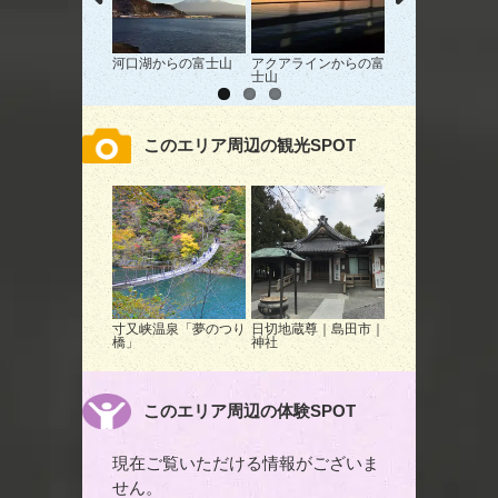
河口湖からの富士山
アクアラインからの富
富士芝桜と富士山
士山
このエリア周辺の観光SPOT
寸又峡温泉「夢のつり
日切地蔵尊｜島田市｜
橋」
神社
このエリア周辺の体験SPOT
現在ご覧いただける情報がございま
せん。